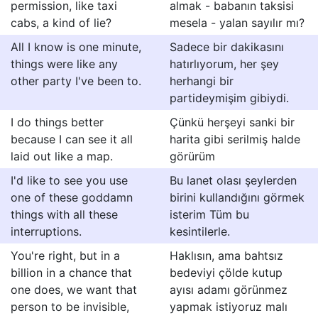
permission, like taxi
almak - babanın taksisi
cabs, a kind of lie?
mesela - yalan sayılır mı?
All I know is one minute,
Sadece bir dakikasını
things were like any
hatırlıyorum, her şey
other party I've been to.
herhangi bir
partideymişim gibiydi.
I do things better
Çünkü herşeyi sanki bir
because I can see it all
harita gibi serilmiş halde
laid out like a map.
görürüm
I'd like to see you use
Bu lanet olası şeylerden
one of these goddamn
birini kullandığını görmek
things with all these
isterim Tüm bu
interruptions.
kesintilerle.
You're right, but in a
Haklısın, ama bahtsız
billion in a chance that
bedeviyi çölde kutup
one does, we want that
ayısı adamı görünmez
person to be invisible,
yapmak istiyoruz malı