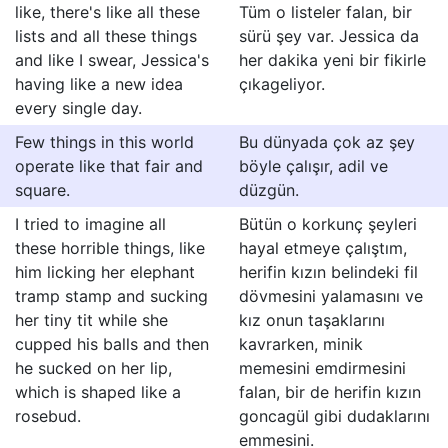
like, there's like all these
Tüm o listeler falan, bir
lists and all these things
sürü şey var. Jessica da
and like I swear, Jessica's
her dakika yeni bir fikirle
having like a new idea
çıkageliyor.
every single day.
Few things in this world
Bu dünyada çok az şey
operate like that fair and
böyle çalışır, adil ve
square.
düzgün.
I tried to imagine all
Bütün o korkunç şeyleri
these horrible things, like
hayal etmeye çalıştım,
him licking her elephant
herifin kızın belindeki fil
tramp stamp and sucking
dövmesini yalamasını ve
her tiny tit while she
kız onun taşaklarını
cupped his balls and then
kavrarken, minik
he sucked on her lip,
memesini emdirmesini
which is shaped like a
falan, bir de herifin kızın
rosebud.
goncagül gibi dudaklarını
emmesini.