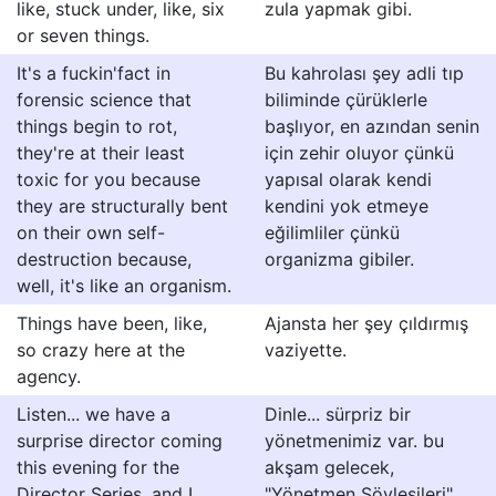
like, stuck under, like, six
zula yapmak gibi.
or seven things.
It's a fuckin'fact in
Bu kahrolası şey adli tıp
forensic science that
biliminde çürüklerle
things begin to rot,
başlıyor, en azından senin
they're at their least
için zehir oluyor çünkü
toxic for you because
yapısal olarak kendi
they are structurally bent
kendini yok etmeye
on their own self-
eğilimliler çünkü
destruction because,
organizma gibiler.
well, it's like an organism.
Things have been, like,
Ajansta her şey çıldırmış
so crazy here at the
vaziyette.
agency.
Listen... we have a
Dinle... sürpriz bir
surprise director coming
yönetmenimiz var. bu
this evening for the
akşam gelecek,
Director Series, and I
"Yönetmen Söyleşileri"