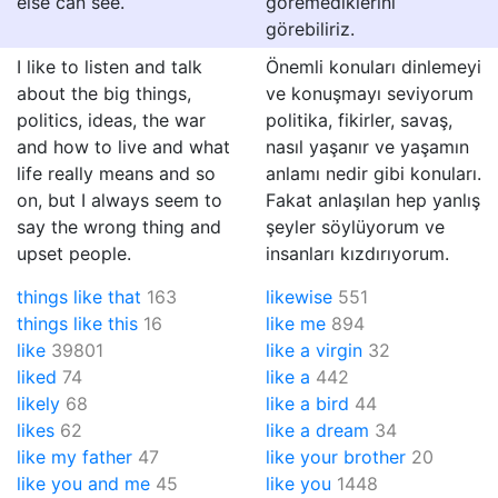
else can see.
göremediklerini
görebiliriz.
I like to listen and talk
Önemli konuları dinlemeyi
about the big things,
ve konuşmayı seviyorum
politics, ideas, the war
politika, fikirler, savaş,
and how to live and what
nasıl yaşanır ve yaşamın
life really means and so
anlamı nedir gibi konuları.
on, but I always seem to
Fakat anlaşılan hep yanlış
say the wrong thing and
şeyler söylüyorum ve
upset people.
insanları kızdırıyorum.
things like that
163
likewise
551
things like this
16
like me
894
like
39801
like a virgin
32
liked
74
like a
442
likely
68
like a bird
44
likes
62
like a dream
34
like my father
47
like your brother
20
like you and me
45
like you
1448