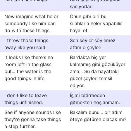
sanıyorlar.
Now imagine what he or
Onun gibi biri bu
somebody like him can
silahlarla neler yapabilir
do with these things.
hayal et.
I threw those things
Sen söyler söylemez
away like you said.
attım o şeyleri.
It looks like there's no
Bardakta hiç yer
room left in the glass,
kalmamış gibi gözüküyor
but... the water is the
ama... Su da hayattaki
good things in life.
güzel şeyleri temsil
ediyor.
I don't like to leave
İşimi bitirmeden
things unfinished.
gitmekten hoşlanmam.
See if anyone sounds like
Bakalım bunu... bir adım
they're gonna take things
öteye götüren olacak mı?
a step further.