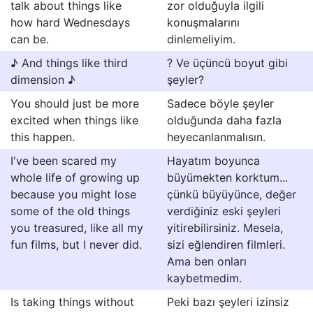
talk about things like
zor olduğuyla ilgili
how hard Wednesdays
konuşmalarını
can be.
dinlemeliyim.
♪ And things like third
? Ve üçüncü boyut gibi
dimension ♪
şeyler?
You should just be more
Sadece böyle şeyler
excited when things like
olduğunda daha fazla
this happen.
heyecanlanmalısın.
I've been scared my
Hayatım boyunca
whole life of growing up
büyümekten korktum...
because you might lose
çünkü büyüyünce, değer
some of the old things
verdiğiniz eski şeyleri
you treasured, like all my
yitirebilirsiniz. Mesela,
fun films, but I never did.
sizi eğlendiren filmleri.
Ama ben onları
kaybetmedim.
Is taking things without
Peki bazı şeyleri izinsiz