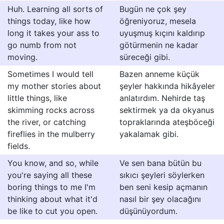
Huh. Learning all sorts of
Bugün ne çok şey
things today, like how
öğreniyoruz, mesela
long it takes your ass to
uyuşmuş kıçını kaldırıp
go numb from not
götürmenin ne kadar
moving.
süreceği gibi.
Sometimes I would tell
Bazen anneme küçük
my mother stories about
şeyler hakkında hikâyeler
little things, like
anlatırdım. Nehirde taş
skimming rocks across
sektirmek ya da okyanus
the river, or catching
topraklarında ateşböceği
fireflies in the mulberry
yakalamak gibi.
fields.
You know, and so, while
Ve sen bana bütün bu
you're saying all these
sıkıcı şeyleri söylerken
boring things to me I'm
ben seni kesip açmanın
thinking about what it'd
nasıl bir şey olacağını
be like to cut you open.
düşünüyordum.