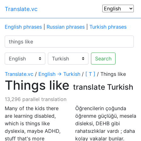
Translate.vc
English phrases
|
Russian phrases
|
Turkish phrases
Search
Translate.vc
/
English → Turkish
/
[ T ]
/ Things like
Things like
translate Turkish
13,296 parallel translation
Many of the kids there
Öğrencilerin çoğunda
are learning disabled,
öğrenme güçlüğü, mesela
which is things like
disleksi, DEHB gibi
dyslexia, maybe ADHD,
rahatsızlıklar vardı ; daha
stuff that's more
kolay vakalar bunlar.