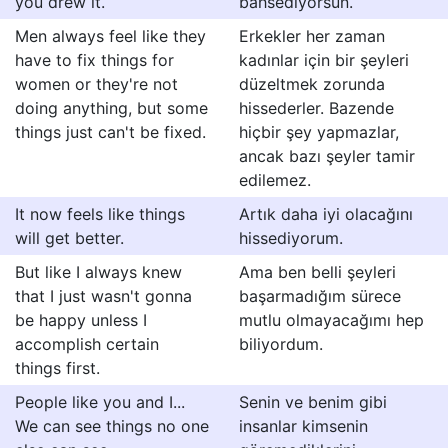
you drew it.
bahsediyorsun.
Men always feel like they
Erkekler her zaman
have to fix things for
kadınlar için bir şeyleri
women or they're not
düzeltmek zorunda
doing anything, but some
hissederler. Bazende
things just can't be fixed.
hiçbir şey yapmazlar,
ancak bazı şeyler tamir
edilemez.
It now feels like things
Artık daha iyi olacağını
will get better.
hissediyorum.
But like I always knew
Ama ben belli şeyleri
that I just wasn't gonna
başarmadığım sürece
be happy unless I
mutlu olmayacağımı hep
accomplish certain
biliyordum.
things first.
People like you and I...
Senin ve benim gibi
We can see things no one
insanlar kimsenin