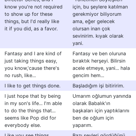
know you're not required
için, bu şeylere katılman
to show up for these
gerekmiyor biliyorum
things, but I'd really like
ama, eğer gelecek
it if you did, as a favor.
olursan inan çok
sevinirim. kıyak olarak
yani.
Fantasy and I are kind of
Fantasy ve ben oluruna
just taking things easy,
bıraktık herşeyi. Bilirsin
you know,'cause there's
acele etmeye, yani... hala
no rush, like...
gencim hem...
I like to get things done.
Başladığım işi bitiririm.
I just hope that by being
Umarım oğlumun yanında
in my son's life... I'm able
olarak Babalık'ın
to do the things that...
başkaları için yaptıklarını
seems like Pop did for
ben de oğlum için
everybody else.
yaparım.
Like you see things.
Bazı şeyleri gördüğünü