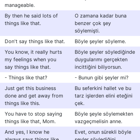
manageable.
By then he said lots of
O zamana kadar buna
things like that.
benzer çok şey
söylemişti.
Don't say things like that.
Böyle şeyler söyleme.
You know, it really hurts
Böyle şeyler söylediğinde
my feelings when you
duygularımı gerçekten
say things like that.
incittiğini biliyorsun.
- Things like that?
- Bunun gibi şeyler mi?
Just get this business
Bu seferkini hallet ve bu
done and get away from
tarz işlerden elini eteğini
things like this.
çek.
You have to stop saying
Böyle şeyle söylemekten
things like that, Mom.
vazgeçmelisin anne.
And yes, I know he
Evet, onun sürekli böyle
always says things like
şeyler söylediğini