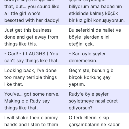
that, but... you sound like
biliyorum ama babasının
a little girl who's
etkisinde kalmış küçük
besotted with her daddy!
bir kız gibi konuşuyorsun.
Just get this business
Bu seferkini de hallet ve
done and get away from
böyle işlerden elini
things like this.
eteğini çek.
- Carl! - ( LAUGHS ) You
- Karl öyle şeyler
can't say things like that.
dememelisin.
Looking back, I've done
Geçmişte, bunun gibi
too many terrible things
birçok korkunç şey
like that.
yaptım.
You've... got some nerve.
Rudy'e öyle şeyler
Making old Rudy say
söyletmeye nasıl cüret
things like that.
ediyorsun?
I will shake their clammy
O terli ellerini sıkıp
hands and listen to them
çarşambaların ne kadar