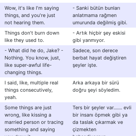
Wow, it's like I'm saying
- Sanki bütün bunları
things, and you're just
anlatmama rağmen
not hearing them.
umurunda değilmiş gibi.
Things don't burn down
- Artık hiçbir şey eskisi
like they used to.
gibi yanmıyor.
- What did he do, Jake? -
Sadece, son derece
Nothing. You know, just,
berbat hayat değiştiren
like super-awful life-
şeyler işte.
changing things.
I said, like, multiple real
Arka arkaya bir sürü
things consecutively,
doğru şeyi söyledim.
yeah.
Some things are just
Ters bir şeyler var....... evli
wrong, like kissing a
bir insanı öpmek gibi ya
married person or tracing
da taslak çıkarmak ve
something and saying
çizmekten