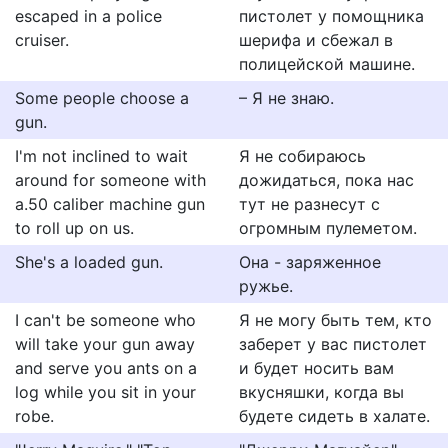
escaped in a police
пистолет у помощника
cruiser.
шерифа и сбежал в
полицейской машине.
Some people choose a
– Я не знаю.
gun.
I'm not inclined to wait
Я не собираюсь
around for someone with
дожидаться, пока нас
a.50 caliber machine gun
тут не разнесут с
to roll up on us.
огромным пулеметом.
She's a loaded gun.
Она - заряженное
ружье.
I can't be someone who
Я не могу быть тем, кто
will take your gun away
заберет у вас пистолет
and serve you ants on a
и будет носить вам
log while you sit in your
вкусняшки, когда вы
robe.
будете сидеть в халате.