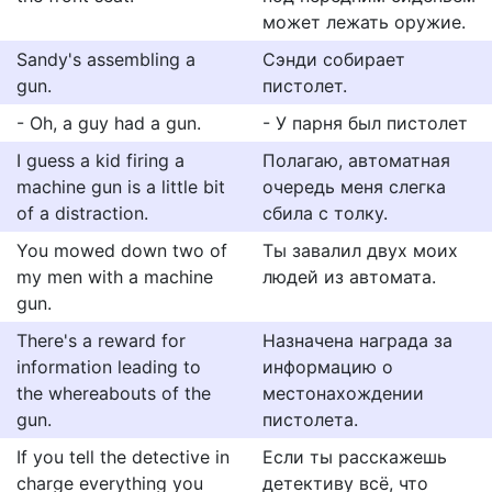
может лежать оружие.
Sandy's assembling a
Сэнди собирает
gun.
пистолет.
- Oh, a guy had a gun.
- У парня был пистолет
I guess a kid firing a
Полагаю, автоматная
machine gun is a little bit
очередь меня слегка
of a distraction.
сбила с толку.
You mowed down two of
Ты завалил двух моих
my men with a machine
людей из автомата.
gun.
There's a reward for
Назначена награда за
information leading to
информацию о
the whereabouts of the
местонахождении
gun.
пистолета.
If you tell the detective in
Если ты расскажешь
charge everything you
детективу всё, что