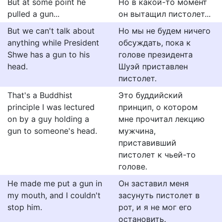
But at some point he
Но в какой-то момент
pulled a gun...
он вытащил пистолет...
But we can't talk about
Но мы не будем ничего
anything while President
обсуждать, пока к
Shwe has a gun to his
голове президента
head.
Шуэй приставлен
пистолет.
That's a Buddhist
Это буддийский
principle I was lectured
принцип, о котором
on by a guy holding a
мне прочитал лекцию
gun to someone's head.
мужчина,
приставивший
пистолет к чьей-то
голове.
He made me put a gun in
Он заставил меня
my mouth, and I couldn't
засунуть пистолет в
stop him.
рот, и я не мог его
остановить.