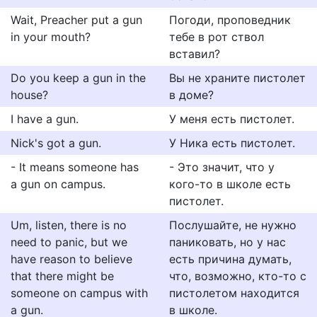
Wait, Preacher put a gun
Погоди, проповедник
in your mouth?
тебе в рот ствол
вставил?
Do you keep a gun in the
Вы не храните пистолет
house?
в доме?
I have a gun.
У меня есть пистолет.
Nick's got a gun.
У Ника есть пистолет.
- It means someone has
- Это значит, что у
a gun on campus.
кого-то в школе есть
пистолет.
Um, listen, there is no
Послушайте, не нужно
need to panic, but we
паниковать, но у нас
have reason to believe
есть причина думать,
that there might be
что, возможно, кто-то с
someone on campus with
пистолетом находится
a gun.
в школе.