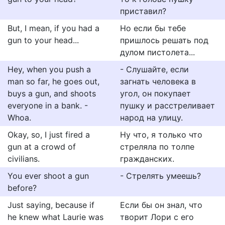
приставил?
But, I mean, if you had a
Но если бы тебе
gun to your head...
пришлось решать под
дулом пистолета...
Hey, when you push a
- Слушайте, если
man so far, he goes out,
загнать человека в
buys a gun, and shoots
угол, он покупает
everyone in a bank. -
пушку и расстреливает
Whoa.
народ на улицу.
Okay, so, I just fired a
Ну что, я только что
gun at a crowd of
стреляла по толпе
civilians.
гражданских.
You ever shoot a gun
- Стрелять умеешь?
before?
Just saying, because if
Если бы он знал, что
he knew what Laurie was
творит Лори с его