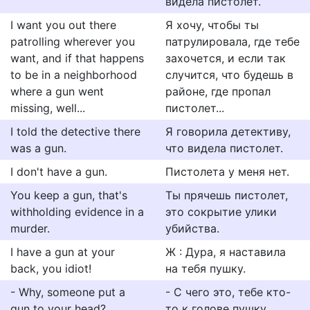
видела пистолет.
I want you out there
Я хочу, чтобы ты
patrolling wherever you
патрулировала, где тебе
want, and if that happens
захочется, и если так
to be in a neighborhood
случится, что будешь в
where a gun went
районе, где пропал
missing, well...
пистолет...
I told the detective there
Я говорила детективу,
was a gun.
что видела пистолет.
I don't have a gun.
Пистолета у меня нет.
You keep a gun, that's
Ты прячешь пистолет,
withholding evidence in a
это сокрытие улики
murder.
убийства.
I have a gun at your
Ж : Дура, я наставила
back, you idiot!
на тебя пушку.
- Why, someone put a
- С чего это, тебе кто-
gun to your head?
то к голове пушку