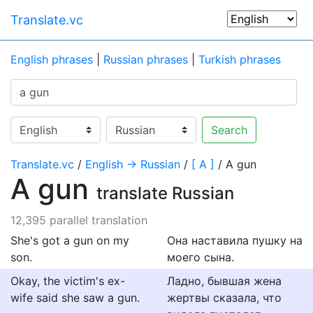
Translate.vc
English phrases
|
Russian phrases
|
Turkish phrases
Search
Translate.vc
/
English → Russian
/
[ A ]
/ A gun
A gun
translate Russian
12,395 parallel translation
She's got a gun on my
Она наставила пушку на
son.
моего сына.
Okay, the victim's ex-
Ладно, бывшая жена
wife said she saw a gun.
жертвы сказала, что