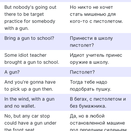
But nobody's going out
Но никто не хочет
there to be target
стать мишенью для
practice for somebody
кого-то с пистолетом.
with a gun.
Bring a gun to school?
Принести в школу
пистолет?
Some idiot teacher
Идиот учитель принес
brought a gun to school.
оружие в школу.
A gun?
Пистолет?
And you're gonna have
Тогда тебе надо
to pick up a gun then.
подобрать пушку.
In the wind, with a gun
В бегах, с пистолетом и
and no wallet.
без бумажника.
No, but any car stop
Да, но в любой
could have a gun under
остановленной машине
the front seat.
под передним сиденьем