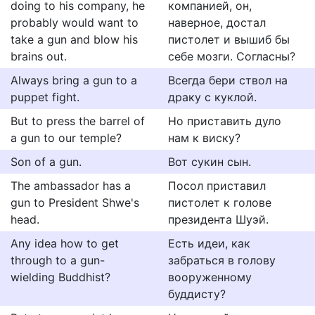
doing to his company, he
компанией, он,
probably would want to
наверное, достал
take a gun and blow his
пистолет и вышиб бы
brains out.
себе мозги. Согласны?
Always bring a gun to a
Всегда бери ствол на
puppet fight.
драку с куклой.
But to press the barrel of
Но приставить дуло
a gun to our temple?
нам к виску?
Son of a gun.
Вот сукин сын.
The ambassador has a
Посол приставил
gun to President Shwe's
пистолет к голове
head.
президента Шуэй.
Any idea how to get
Есть идеи, как
through to a gun-
забраться в голову
wielding Buddhist?
вооруженному
буддисту?