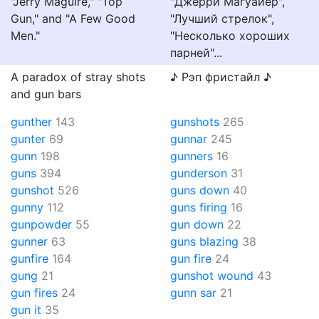
"Jerry Maguire," "Top
"Джерри Магуайер",
Gun," and "A Few Good
"Лучший стрелок",
Men."
"Несколько хороших
парней"...
A paradox of stray shots
♪ Рэп фристайл ♪
and gun bars
gunther
143
gunshots
265
gunter
69
gunnar
245
gunn
198
gunners
16
guns
394
gunderson
31
gunshot
526
guns down
40
gunny
112
guns firing
16
gunpowder
55
gun down
22
gunner
63
guns blazing
38
gunfire
164
gun fire
24
gung
21
gunshot wound
43
gun fires
24
gunn sar
21
gun it
35