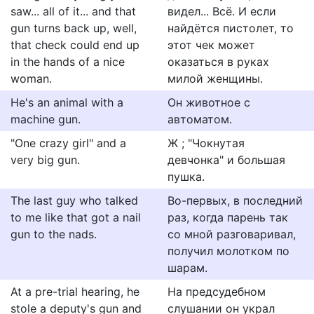
saw... all of it... and that
видел... Всё. И если
gun turns back up, well,
найдётся пистолет, то
that check could end up
этот чек может
in the hands of a nice
оказаться в руках
woman.
милой женщины.
He's an animal with a
Он животное с
machine gun.
автоматом.
"One crazy girl" and a
Ж ; "Чокнутая
very big gun.
девчонка" и большая
пушка.
The last guy who talked
Во-первых, в последний
to me like that got a nail
раз, когда парень так
gun to the nads.
со мной разговаривал,
получил молотком по
шарам.
At a pre-trial hearing, he
На предсудебном
stole a deputy's gun and
слушании он украл