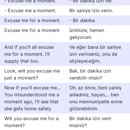
- Excuse me a moment.
- Bir dakika izin ver.
- Excuse me a moment.
Bir saniye izin verin.
Excuse me for a moment.
- Bir dakika.
Excuse me for a moment
İzninizle, hemen
geliyorum.
And if you'll all excuse
Ve eğer bana bir saniye
me for a moment, I'll
izin verirseniz, onu da
supply that too.
söyleyeceğim.
Look, will you excuse me
Bak, bir dakika izin
just a moment?
verebilir misin?
Now if you'll excuse me...
Oh, az önce, beni yanlış
You misunderstood me a
anladınız, bayan,... ben
moment ago, I'll see that
onu memnuniyetle evine
she gets home safely.
götürebilirim.
Will you excuse me for a
Bir dakika izin verir
moment?
misiniz?