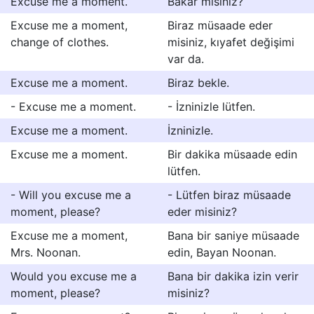
Excuse me a moment.
Bakar mısınız?
Excuse me a moment,
Biraz müsaade eder
change of clothes.
misiniz, kıyafet değişimi
var da.
Excuse me a moment.
Biraz bekle.
- Excuse me a moment.
- İzninizle lütfen.
Excuse me a moment.
İzninizle.
Excuse me a moment.
Bir dakika müsaade edin
lütfen.
- Will you excuse me a
- Lütfen biraz müsaade
moment, please?
eder misiniz?
Excuse me a moment,
Bana bir saniye müsaade
Mrs. Noonan.
edin, Bayan Noonan.
Would you excuse me a
Bana bir dakika izin verir
moment, please?
misiniz?