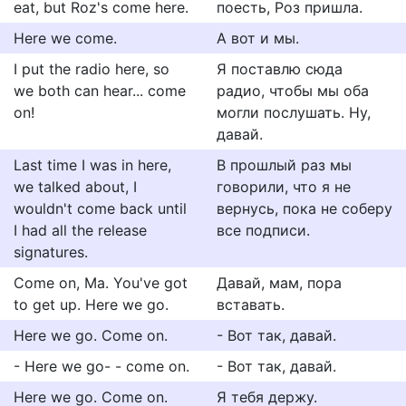
eat, but Roz's come here.
поесть, Роз пришла.
Here we come.
А вот и мы.
I put the radio here, so
Я поставлю сюда
we both can hear... come
радио, чтобы мы оба
on!
могли послушать. Ну,
давай.
Last time I was in here,
В прошлый раз мы
we talked about, I
говорили, что я не
wouldn't come back until
вернусь, пока не соберу
I had all the release
все подписи.
signatures.
Come on, Ma. You've got
Давай, мам, пора
to get up. Here we go.
вставать.
Here we go. Come on.
- Вот так, давай.
- Here we go- - come on.
- Вот так, давай.
Here we go. Come on.
Я тебя держу.