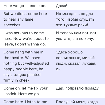
Here we go- - come on.
Давай.
But we didn't come here
Но мы здесь не для
to hear any lame
того, чтобы слушать
speeches.
эти тухлые речи!
I was nervous to come
И теперь нам вот-вот
here. Now we're about to
улетать, а я не хочу.
leave, I don't wanna go.
Come hang with me in
Здесь хорошо
the theatre. We have
воспитанные, милый
nothing but well-adjusted
люди, сказал, лукавя,
happy people here, he
он.
says, tongue planted
firmly in cheek.
Come on, let me fix your
Дай, поправлю помаду.
lipstick. Here we go.
Come here. Listen to me.
Послушай меня, когда