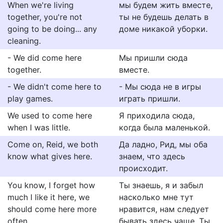
When we're living
мы будем жить вместе,
together, you're not
ты не будешь делать в
going to be doing... any
доме никакой уборки.
cleaning.
- We did come here
Мы пришли сюда
together.
вместе.
- We didn't come here to
- Мы сюда не в игры
play games.
играть пришли.
We used to come here
Я приходила сюда,
when I was little.
когда была маленькой.
Come on, Reid, we both
Да ладно, Рид, мы оба
know what gives here.
знаем, что здесь
происходит.
You know, I forget how
Ты знаешь, я и забыл
much I like it here, we
насколько мне тут
should come here more
нравится, нам следует
often.
бывать здесь чаще. Ты