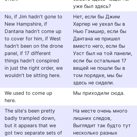
уже был здесь?
No, if Jim hadn't gone to
Нет, если бы Джим
New Hampshire, if
Харпер не уехал бы в
Dantana hadn't come up
Нью Гэмшир, если бы
to cover for him, if West
Дантана не пришел
hadn't been on the drone
вместо него, если бы
panel, if 17 different
Уэст был на той панели,
things hadn't conspired
если бы остальные 17
in just the right order, we
вещей не пошли бы в
wouldn't be sitting here.
том порядке, мы бы
здесь не сидели.
We used to come up
Мы приходили сюда.
here.
The site's been pretty
На месте очень много
badly trampled down,
лишних следов,
but it appears that we
Выглядит так будто тут
got two separate sets of
несколько разных