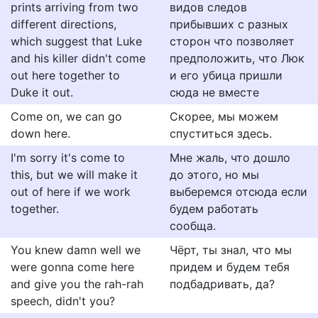
prints arriving from two
видов следов
different directions,
прибывших с разных
which suggest that Luke
сторон что позволяет
and his killer didn't come
предположить, что Люк
out here together to
и его убица пришли
Duke it out.
сюда не вместе
Come on, we can go
Скорее, мы можем
down here.
спуститься здесь.
I'm sorry it's come to
Мне жаль, что дошло
this, but we will make it
до этого, но мы
out of here if we work
выберемся отсюда если
together.
будем работать
сообща.
You knew damn well we
Чёрт, ты знал, что мы
were gonna come here
придем и будем тебя
and give you the rah-rah
подбадривать, да?
speech, didn't you?