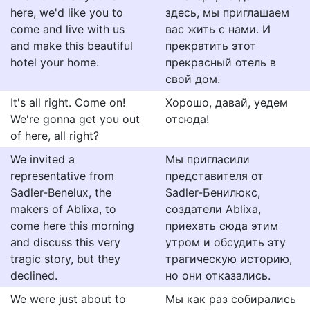
here, we'd like you to
здесь, мы приглашаем
come and live with us
вас жить с нами. И
and make this beautiful
прекратить этот
hotel your home.
прекрасный отель в
свой дом.
It's all right. Come on!
Хорошо, давай, уедем
We're gonna get you out
отсюда!
of here, all right?
We invited a
Мы пригласили
representative from
представителя от
Sadler-Benelux, the
Sadler-Бенилюкс,
makers of Ablixa, to
создатели Ablixa,
come here this morning
приехать сюда этим
and discuss this very
утром и обсудить эту
tragic story, but they
трагическую историю,
declined.
но они отказались.
We were just about to
Мы как раз собирались