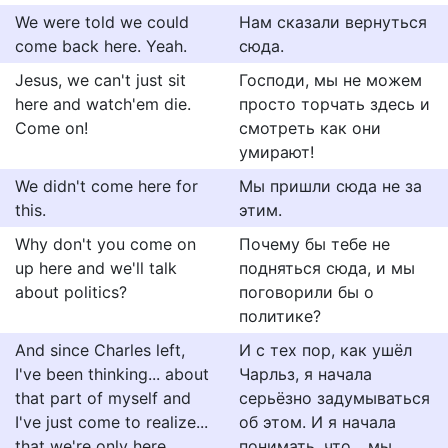
We were told we could
Нам сказали вернуться
come back here. Yeah.
сюда.
Jesus, we can't just sit
Господи, мы не можем
here and watch'em die.
просто торчать здесь и
Come on!
смотреть как они
умирают!
We didn't come here for
Мы пришли сюда не за
this.
этим.
Why don't you come on
Почему бы тебе не
up here and we'll talk
подняться сюда, и мы
about politics?
поговорили бы о
политике?
And since Charles left,
И с тех пор, как ушёл
I've been thinking... about
Чарльз, я начала
that part of myself and
серьёзно задумываться
I've just come to realize...
об этом. И я начала
that we're only here
понимать, что... мы