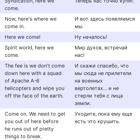
Syndication, here we
Теперь нас точно купят.
come.
Now, here's where we
И вот здесь появляемся
come in.
мы.
Here we come!
Ну началось!
Spirit world, here we
Мир духов, встречай
come.
нас!
The fee is we don't come
И скажи спасибо, что
down here with a squad
мы сюда не прилетели
of Apache A-6
на военных
helicopters and wipe you
вертолетах... и не
off the face of the earth.
стерли тебя с лица
земли.
Come on. We need to get
Уxoдитe, пoкa eмy eщe
you out of here before
ecть чтo кpyшить.
he runs out of pretty
things to break.