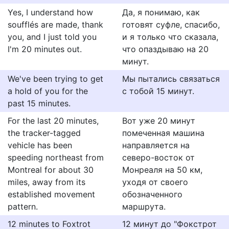
Yes, I understand how
Да, я понимаю, как
soufflés are made, thank
готовят суфле, спасибо,
you, and I just told you
и я только что сказала,
I'm 20 minutes out.
что опаздываю на 20
минут.
We've been trying to get
Мы пытались связаться
a hold of you for the
с тобой 15 минут.
past 15 minutes.
For the last 20 minutes,
Вот уже 20 минут
the tracker-tagged
помеченная машина
vehicle has been
направляется на
speeding northeast from
северо-восток от
Montreal for about 30
Монреаля на 50 км,
miles, away from its
уходя от своего
established movement
обозначенного
pattern.
маршрута.
12 minutes to Foxtrot
12 минут до "Фокстрот