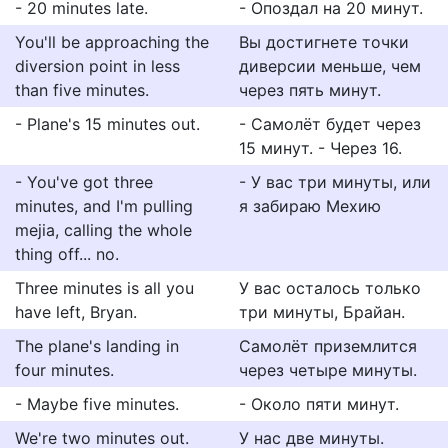
- 20 minutes late.
- Опоздал на 20 минут.
You'll be approaching the
Вы достигнете точки
diversion point in less
диверсии меньше, чем
than five minutes.
через пять минут.
- Plane's 15 minutes out.
- Самолёт будет через
15 минут. - Через 16.
- You've got three
- У вас три минуты, или
minutes, and I'm pulling
я забираю Мехию
mejia, calling the whole
thing off... no.
Three minutes is all you
У вас осталось только
have left, Bryan.
три минуты, Брайан.
The plane's landing in
Самолёт приземлится
four minutes.
через четыре минуты.
- Maybe five minutes.
- Около пяти минут.
We're two minutes out.
У нас две минуты.