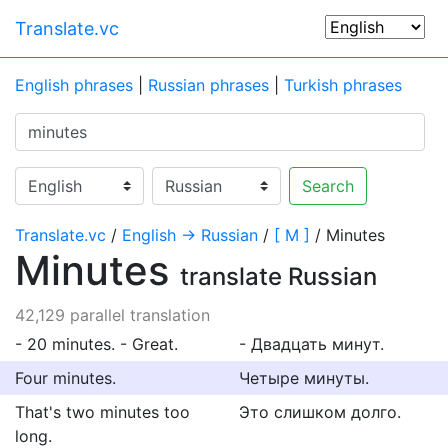
Translate.vc
English phrases
|
Russian phrases
|
Turkish phrases
Search
Translate.vc
/
English → Russian
/
[ M ]
/ Minutes
Minutes
translate Russian
42,129 parallel translation
- 20 minutes. - Great.
- Двадцать минут.
Four minutes.
Четыре минуты.
That's two minutes too
Это слишком долго.
long.