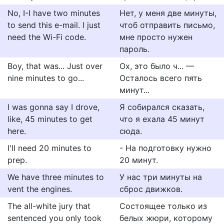
No, I-I have two minutes
Нет, у меня две минуты,
to send this e-mail. I just
чтоб отправить письмо,
need the Wi-Fi code.
мне просто нужен
пароль.
Boy, that was... Just over
Ох, это было ч... —
nine minutes to go...
Осталось всего пять
минут...
I was gonna say I drove,
Я собирался сказать,
like, 45 minutes to get
что я ехала 45 минут
here.
сюда.
I'll need 20 minutes to
- На подготовку нужно
prep.
20 минут.
We have three minutes to
У нас три минуты на
vent the engines.
сброс движков.
The all-white jury that
Состоящее только из
sentenced you only took
белых жюри, которому