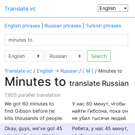
Translate.vc
English phrases
|
Russian phrases
|
Turkish phrases
Search
Translate.vc
/
English → Russian
/
[ M ]
/ Minutes to
Minutes to
translate Russian
7,955 parallel translation
We got 60 minutes to
У нас 60 минут, чтобы
find Gibson before he
найти Гибсона, пока он
kills thousands of people.
не убил тысячи людей.
Okay, guys, we've got 45
Ребята, у нас 45 минут,