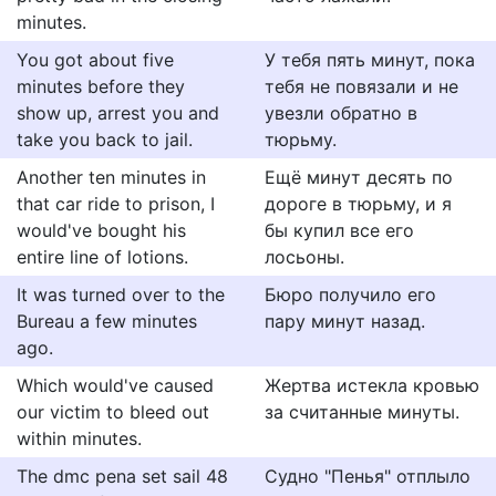
minutes.
You got about five
У тебя пять минут, пока
minutes before they
тебя не повязали и не
show up, arrest you and
увезли обратно в
take you back to jail.
тюрьму.
Another ten minutes in
Ещё минут десять по
that car ride to prison, I
дороге в тюрьму, и я
would've bought his
бы купил все его
entire line of lotions.
лосьоны.
It was turned over to the
Бюро получило его
Bureau a few minutes
пару минут назад.
ago.
Which would've caused
Жертва истекла кровью
our victim to bleed out
за считанные минуты.
within minutes.
The dmc pena set sail 48
Судно "Пенья" отплыло