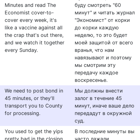
Minutes and read The
буду смотреть "60
Economist cover-to-
минут" и читать журнал
cover every week, it's
"Экономист" от корки
like a vaccine against all
до корки каждую
the crap that's out there,
неделю, то это будет
and we watch it together
моей защитой от всего
every Sunday.
вранья, что нам
навязывают и поэтому
мы смотрим эту
передачу каждое
воскресенье.
We need to post bond in
Мы должны внести
45 minutes, or they'll
залог в течение 45
transport you to County
минут, иначе ваше дело
for processing.
передадут в окружной
суд.
You used to get the yips
В последние минуты вы
pretty bad in the closing
часто лажали.