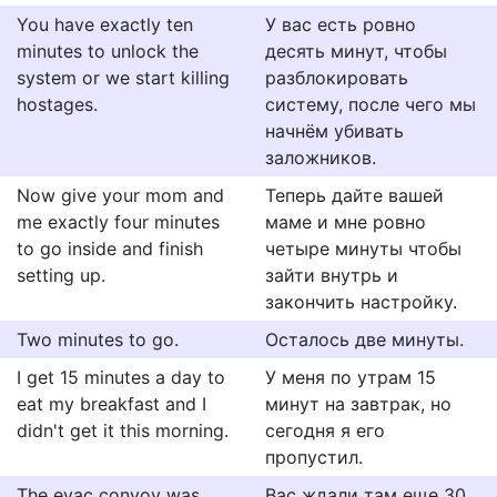
You have exactly ten
У вас есть ровно
minutes to unlock the
десять минут, чтобы
system or we start killing
разблокировать
hostages.
систему, после чего мы
начнём убивать
заложников.
Now give your mom and
Теперь дайте вашей
me exactly four minutes
маме и мне ровно
to go inside and finish
четыре минуты чтобы
setting up.
зайти внутрь и
закончить настройку.
Two minutes to go.
Осталось две минуты.
I get 15 minutes a day to
У меня по утрам 15
eat my breakfast and I
минут на завтрак, но
didn't get it this morning.
сегодня я его
пропустил.
The evac convoy was
Вас ждали там еще 30