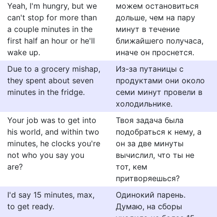
Yeah, I'm hungry, but we
можем остановиться
can't stop for more than
дольше, чем на пару
a couple minutes in the
минут в течение
first half an hour or he'll
ближайшего получаса,
wake up.
иначе он проснется.
Due to a grocery mishap,
Из-за путаницы с
they spent about seven
продуктами они около
minutes in the fridge.
семи минут провели в
холодильнике.
Your job was to get into
Твоя задача была
his world, and within two
подобраться к нему, а
minutes, he clocks you're
он за две минуты
not who you say you
вычислил, что ты не
are?
тот, кем
притворяешься?
I'd say 15 minutes, max,
Одинокий парень.
to get ready.
Думаю, на сборы