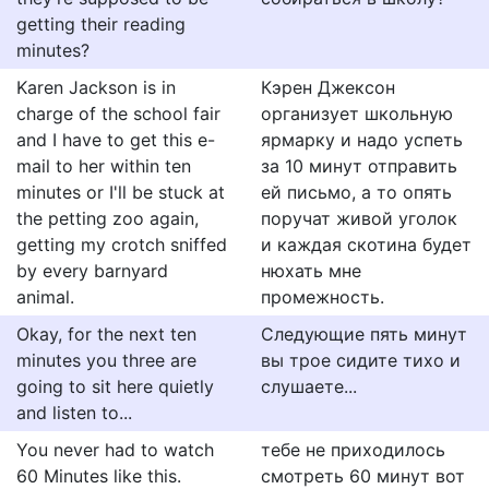
getting their reading
minutes?
Karen Jackson is in
Кэрен Джексон
charge of the school fair
организует школьную
and I have to get this e-
ярмарку и надо успеть
mail to her within ten
за 10 минут отправить
minutes or I'll be stuck at
ей письмо, а то опять
the petting zoo again,
поручат живой уголок
getting my crotch sniffed
и каждая скотина будет
by every barnyard
нюхать мне
animal.
промежность.
Okay, for the next ten
Следующие пять минут
minutes you three are
вы трое сидите тихо и
going to sit here quietly
слушаете...
and listen to...
You never had to watch
тебе не приходилось
60 Minutes like this.
смотреть 60 минут вот