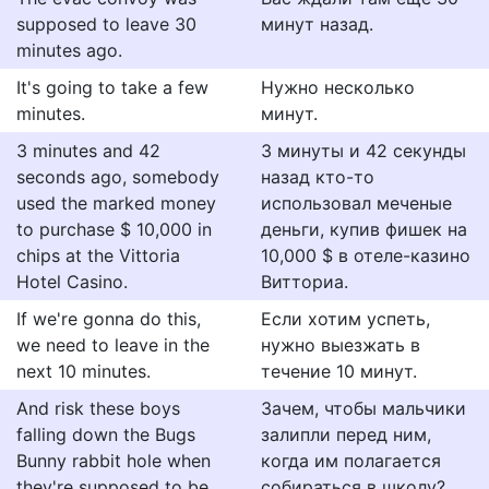
supposed to leave 30
минут назад.
minutes ago.
It's going to take a few
Нужно несколько
minutes.
минут.
3 minutes and 42
3 минуты и 42 секунды
seconds ago, somebody
назад кто-то
used the marked money
использовал меченые
to purchase $ 10,000 in
деньги, купив фишек на
chips at the Vittoria
10,000 $ в отеле-казино
Hotel Casino.
Витториа.
If we're gonna do this,
Если хотим успеть,
we need to leave in the
нужно выезжать в
next 10 minutes.
течение 10 минут.
And risk these boys
Зачем, чтобы мальчики
falling down the Bugs
залипли перед ним,
Bunny rabbit hole when
когда им полагается
they're supposed to be
собираться в школу?