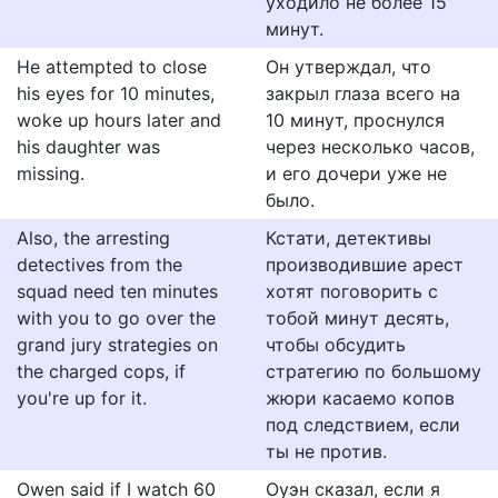
уходило не более 15
минут.
He attempted to close
Он утверждал, что
his eyes for 10 minutes,
закрыл глаза всего на
woke up hours later and
10 минут, проснулся
his daughter was
через несколько часов,
missing.
и его дочери уже не
было.
Also, the arresting
Кстати, детективы
detectives from the
производившие арест
squad need ten minutes
хотят поговорить с
with you to go over the
тобой минут десять,
grand jury strategies on
чтобы обсудить
the charged cops, if
стратегию по большому
you're up for it.
жюри касаемо копов
под следствием, если
ты не против.
Owen said if I watch 60
Оуэн сказал, если я