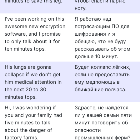
minutes to save this leg.
чтобы спасти парню
ногу.
I've been working on this
Я работаю над
awesome new encryption
потрясающим ПО для
software, and I promise
шифрования и я
to only talk about it for
обещаю, что не буду
ten minutes tops.
рассказывать об этом
дольше 10 минут.
His lungs are gonna
Будет коллапс лёгких,
collapse if we don't get
если не предоставить
him medical attention in
ему медпомощь в
the next 20 to 30
ближайшие полчаса.
minutes tops.
Hi, I was wondering if
Здрасте, не найдётся
you and your family had
ли у вашей семьи пяти
five minutes to talk
минут поговорить об
about the danger of
опасности
factory farms.
промышленных ферм?