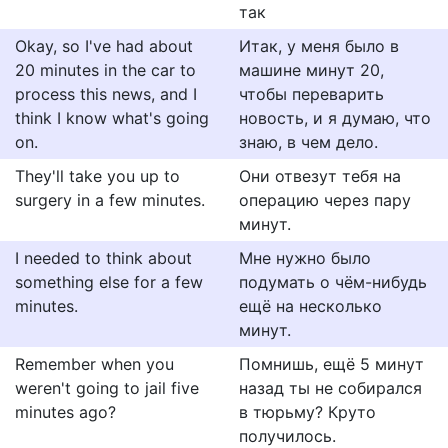
так
Okay, so I've had about
Итак, у меня было в
20 minutes in the car to
машине минут 20,
process this news, and I
чтобы переварить
think I know what's going
новость, и я думаю, что
on.
знаю, в чем дело.
They'll take you up to
Они отвезут тебя на
surgery in a few minutes.
операцию через пару
минут.
I needed to think about
Мне нужно было
something else for a few
подумать о чём-нибудь
minutes.
ещё на несколько
минут.
Remember when you
Помнишь, ещё 5 минут
weren't going to jail five
назад ты не собирался
minutes ago?
в тюрьму? Круто
получилось.