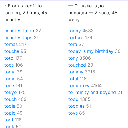
- From takeoff to
— От взлета до
landing, 2 hours, 45
посадки — 2 часа, 45
minutes.
минут.
minutes to go
37
today
4533
minutes tops
31
torture
179
tomas
217
tora
37
touche
95
today is my birthday
30
toto
177
tony
3506
toes
106
touched
29
toma
39
tommy
3718
tomo
54
total
118
tone
191
tomorrow
4164
tokyo
175
to infinity and beyond
21
touch
409
todd
1385
tools
50
toodles
51
topic
49
toys
85
toot
118
took
50