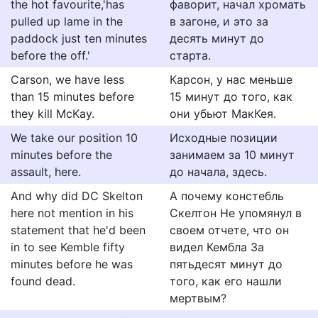
the hot favourite,'has
фаворит, начал хромать
pulled up lame in the
в загоне, и это за
paddock just ten minutes
десять минут до
before the off.'
старта.
Carson, we have less
Карсон, у нас меньше
than 15 minutes before
15 минут до того, как
they kill McKay.
они убьют МакКея.
We take our position 10
Исходные позиции
minutes before the
занимаем за 10 минут
assault, here.
до начала, здесь.
And why did DC Skelton
А почему констебль
here not mention in his
Скелтон Не упомянул в
statement that he'd been
своем отчете, что он
in to see Kemble fifty
видел Кембла За
minutes before he was
пятьдесят минут до
found dead.
того, как его нашли
мертвым?