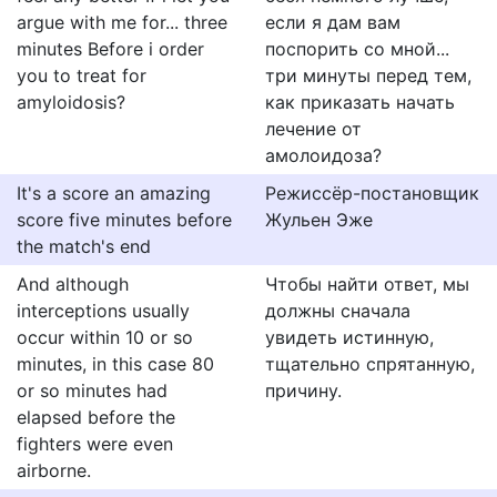
argue with me for... three
если я дам вам
minutes Before i order
поспорить со мной...
you to treat for
три минуты перед тем,
amyloidosis?
как приказать начать
лечение от
амолоидоза?
It's a score an amazing
Режиссёр-постановщик
score five minutes before
Жульен Эже
the match's end
And although
Чтобы найти ответ, мы
interceptions usually
должны сначала
occur within 10 or so
увидеть истинную,
minutes, in this case 80
тщательно спрятанную,
or so minutes had
причину.
elapsed before the
fighters were even
airborne.