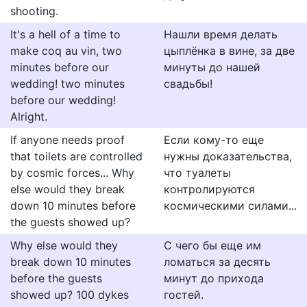
shooting.
It's a hell of a time to
Нашли время делать
make coq au vin, two
цыплёнка в вине, за две
minutes before our
минуты до нашей
wedding! two minutes
свадьбы!
before our wedding!
Alright.
If anyone needs proof
Если кому-то еще
that toilets are controlled
нужны доказательства,
by cosmic forces... Why
что туалеты
else would they break
контролируются
down 10 minutes before
космическими силами...
the guests showed up?
Why else would they
С чего бы еще им
break down 10 minutes
ломаться за десять
before the guests
минут до прихода
showed up? 100 dykes
гостей.