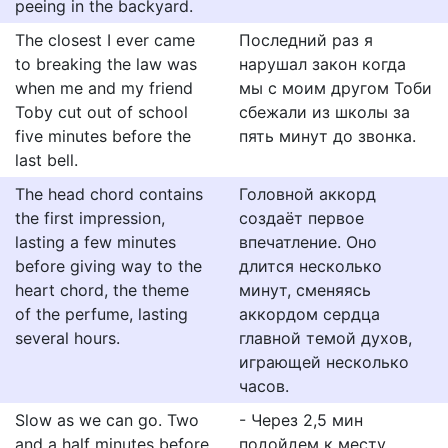
peeing in the backyard.
The closest I ever came
Последний раз я
to breaking the law was
нарушал закон когда
when me and my friend
мы с моим другом Тоби
Toby cut out of school
сбежали из школы за
five minutes before the
пять минут до звонка.
last bell.
The head chord contains
Головной аккорд
the first impression,
создаёт первое
lasting a few minutes
впечатление. Оно
before giving way to the
длится несколько
heart chord, the theme
минут, сменяясь
of the perfume, lasting
аккордом сердца
several hours.
главной темой духов,
играющей несколько
часов.
Slow as we can go. Two
- Через 2,5 мин
and a half minutes before
подойдем к месту