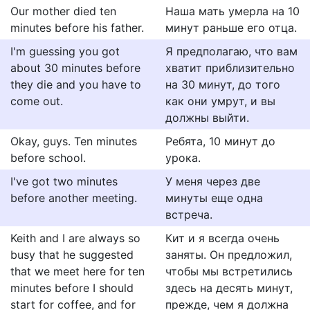
Our mother died ten
Наша мать умерла на 10
minutes before his father.
минут раньше его отца.
I'm guessing you got
Я предполагаю, что вам
about 30 minutes before
хватит приблизительно
they die and you have to
на 30 минут, до того
come out.
как они умрут, и вы
должны выйти.
Okay, guys. Ten minutes
Ребята, 10 минут до
before school.
урока.
I've got two minutes
У меня через две
before another meeting.
минуты еще одна
встреча.
Keith and I are always so
Кит и я всегда очень
busy that he suggested
заняты. Он предложил,
that we meet here for ten
чтобы мы встретились
minutes before I should
здесь на десять минут,
start for coffee, and for
прежде, чем я должна