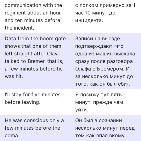
communication with the
с полком примерно за 1
regiment about an hour
час 10 минут до
and ten minutes before
инцидента.
the incident.
Data from the boom gate
Записи на выезде
shows that one of them
подтверждают, что
left straight after Olav
одна из машин выехала
talked to Bremer, that is,
сразу после разговора
a few minutes before he
Олафа с Бремером. И
was hit.
за несколько минут до
того, как он был сбит.
I'll stay for five minutes
Я посижу тут пять
before leaving.
минут, прежде чем
уйти.
He was conscious only a
Он был в сознании
few minutes before the
несколько минут перед
coma.
тем как впал вкому.