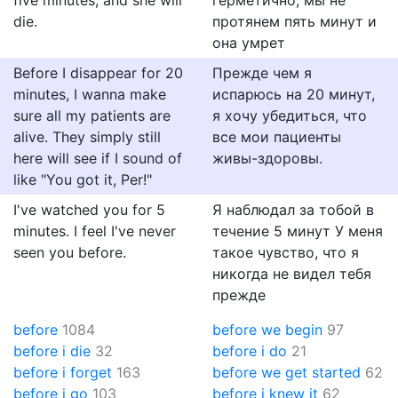
five minutes, and she will
герметично, мы не
die.
протянем пять минут и
она умрет
Before I disappear for 20
Прежде чем я
minutes, I wanna make
испарюсь на 20 минут,
sure all my patients are
я хочу убедиться, что
alive. They simply still
все мои пациенты
here will see if I sound of
живы-здоровы.
like "You got it, Per!"
I've watched you for 5
Я наблюдал за тобой в
minutes. I feel I've never
течение 5 минут У меня
seen you before.
такое чувство, что я
никогда не видел тебя
прежде
before
1084
before we begin
97
before i die
32
before i do
21
before i forget
163
before we get started
62
before i go
103
before i knew it
62