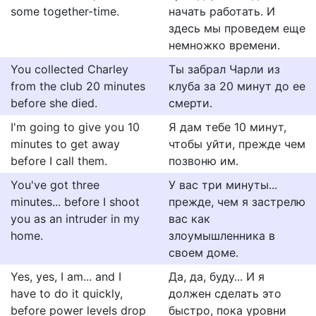
some together-time.
начать работать. И
здесь мы проведем еще
немножко времени.
You collected Charley
Ты забрал Чарли из
from the club 20 minutes
клуба за 20 минут до ее
before she died.
смерти.
I'm going to give you 10
Я дам тебе 10 минут,
minutes to get away
чтобы уйти, прежде чем
before I call them.
позвоню им.
You've got three
У вас три минуты...
minutes... before I shoot
прежде, чем я застрелю
you as an intruder in my
вас как
home.
злоумышленника в
своем доме.
Yes, yes, I am... and I
Да, да, буду... И я
have to do it quickly,
должен сделать это
before power levels drop
быстро, пока уровни