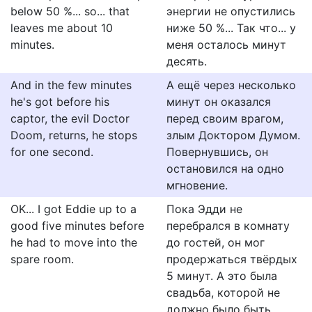
below 50 %... so... that
энергии не опустились
leaves me about 10
ниже 50 %... Так что... у
minutes.
меня осталось минут
десять.
And in the few minutes
А ещё через несколько
he's got before his
минут он оказался
captor, the evil Doctor
перед своим врагом,
Doom, returns, he stops
злым Доктором Думом.
for one second.
Повернувшись, он
остановился на одно
мгновение.
OK... I got Eddie up to a
Пока Эдди не
good five minutes before
перебрался в комнату
he had to move into the
до гостей, он мог
spare room.
продержаться твёрдых
5 минут. А это была
свадьба, которой не
должно было быть.