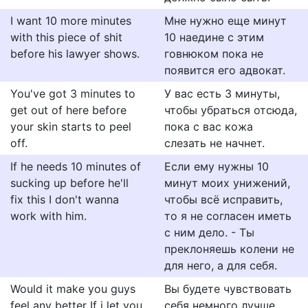
I want 10 more minutes
Мне нужно еще минут
with this piece of shit
10 наедине с этим
before his lawyer shows.
говнюком пока не
появится его адвокат.
You've got 3 minutes to
У вас есть 3 минуты,
get out of here before
чтобы убраться отсюда,
your skin starts to peel
пока с вас кожа
off.
слезать не начнет.
If he needs 10 minutes of
Если ему нужны 10
sucking up before he'll
минут моих унижений,
fix this I don't wanna
чтобы всё исправить,
work with him.
то я не согласен иметь
с ним дело. - Ты
преклоняешь колени не
для него, а для себя.
Would it make you guys
Вы будете чувствовать
feel any better If i let you
себя немного лучше,