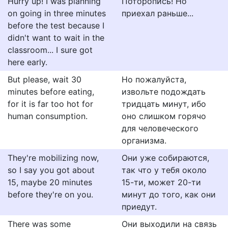
Hurry up! I was planning
Поторопись! Но
on going in three minutes
приехал раньше...
before the test because I
didn't want to wait in the
classroom... I sure got
here early.
But please, wait 30
Но пожалуйста,
minutes before eating,
извольте подождать
for it is far too hot for
тридцать минут, ибо
human consumption.
оно слишком горячо
для человеческого
организма.
They're mobilizing now,
Они уже собираются,
so I say you got about
так что у тебя около
15, maybe 20 minutes
15-ти, может 20-ти
before they're on you.
минут до того, как они
приедут.
There was some
Они выходили на связь