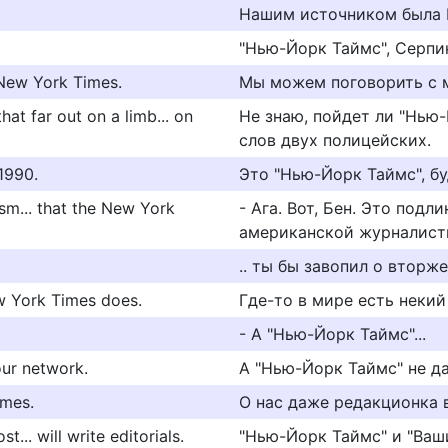
Нашим источником была 
"Нью-Йорк Таймс", Серпи
 New York Times.
Мы можем поговорить с м
hat far out on a limb... on
Не знаю, пойдет ли "Нью-
слов двух полицейских.
 1990.
Это "Нью-Йорк Таймс", бу
ism... that the New York
- Ага. Вот, Бен. Это под
американской журналисти
.. ты бы завопил о вторж
w York Times does.
Где-то в мире есть некий
- А "Нью-Йорк Таймс"...
ur network.
А "Нью-Йорк Таймс" не да
imes.
О нас даже редакционка 
.. will write editorials.
"Нью-Йорк Таймс" и "Ваш