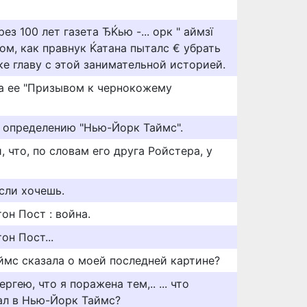
рез 100 лет газета ЂЌью -... орк " аймзї
ом, как правнук Ќатана пыталс € убрать
е главу с этой занимательной историей.
a ee "Пpизывoм к чepнoкoжeмy
о определению "Нью-Йорк Таймс".
 что, по словам его друга Ройстера, у
сли хочешь.
он Пост : война.
н Пост...
ймс сказала о моей последней картине?
ргею, что я поражена тем,.. ... что
ал в Нью-Йорк Таймс?