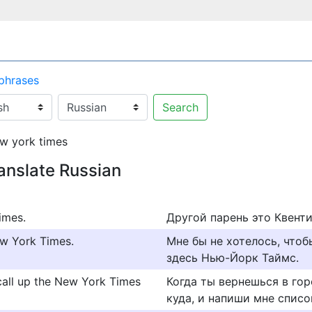
 phrases
Search
w york times
ranslate Russian
imes.
Другой парень это Квент
ew York Times.
Мне бы не хотелось, чтоб
здесь Нью-Йорк Таймс.
call up the New York Times
Когда ты вернешься в гор
куда, и напиши мне списо