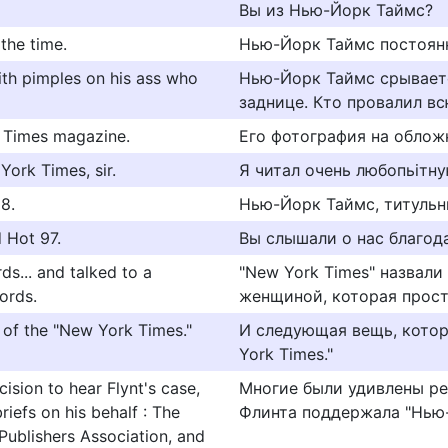
Вы из Нью-Йорк Таймс?
the time.
Нью-Йорк Таймс постоянн
ith pimples on his ass who
Нью-Йорк Таймс срываетс
заднице. Кто провалил вс
k Times magazine.
Его фотография на облож
York Times, sir.
Я читал очень любопьiтну
8.
Нью-Йорк Таймс, титульны
 Hot 97.
Вы слышали о нас благод
s... and talked to a
"New York Times" назвали 
ords.
женщиной, которая прост
r of the "New York Times."
И следующая вещь, котору
York Times."
ision to hear Flynt's case,
Многие были удивлены ре
riefs on his behalf : The
Флинта поддержала "Нью-
ublishers Association, and