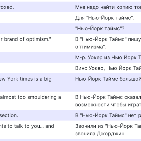
roxed.
Мне надо найти копию то
Для "Нью-Йорк таймс".
"Нью-Йорк таймс"?
r brand of optimism."
В "Нью-Йорк Таймс" пишу
оптимизма".
М-р. Уокер из Нью Йорк 
Винс Уокер, Нью Йорк Та
w York times is a big
Нью-Йорк Таймс большой
d almost too smouldering a
В Нью-Йорк Таймс сказали
возможности чтобы игра
section.
В "Нью-Йорк Таймс" нет 
s to talk to you... and
Звонили из "Нью-Йорк Тай
звонила Джорджин.