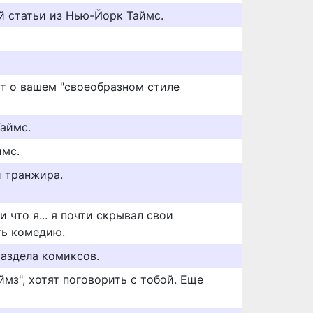
й статьи из Нью-Йорк Таймс.
т о вашем "своеобразном стиле
Таймс.
ймс.
 транжира.
 что я... я почти скрывал свои
ть комедию.
раздела комиксов.
мз", хотят поговорить с тобой. Еще