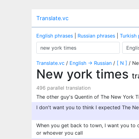
Translate.vc
English phrases
|
Russian phrases
|
Turkish
Translate.vc
/
English → Russian
/
[ N ]
/ Ne
New york times
t
496 parallel translation
The other guy's Quentin of The New York T
I don't want you to think I expected The N
When you get back to town, I want you to 
or whoever you call