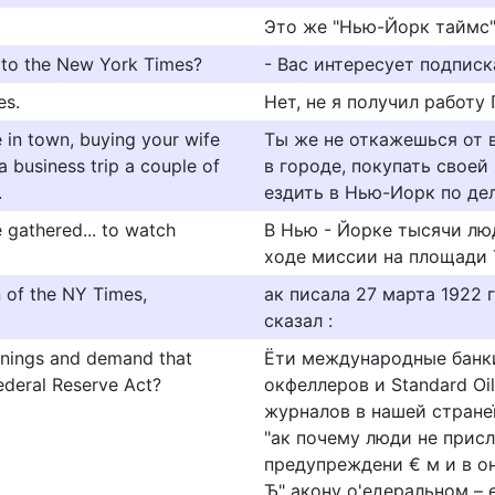
Это же "Нью-Йорк таймс"
n to the New York Times?
- Вас интересует подписк
es.
Нет, не я получил работу
e in town, buying your wife
Ты же не откажешься от
a business trip a couple of
в городе, покупать своей
.
ездить в Hью-Иорк по дел
 gathered... to watch
В Нью - Йорке тысячи лю
ходе миссии на площади 
n of the NY Times,
ак писала 27 марта 1922 г
сказал :
arnings and demand that
Ёти международные банк
ederal Reserve Act?
окфеллеров и Standard Oi
журналов в нашей странеї 
"ак почему люди не прис
предупреждени € м и в о
Ђ" акону о'едеральном – е