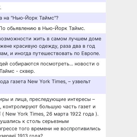
.
а на "Нью-Йорк Таймс"?
 По обьявлению в Нью-Йорк Таймс.
 возможности жить в самом лучшем доме
 жене красивую одежду, раза два в год
ам, и иногда путешествовать по Европе.
дей собираются посмотреть... новости о
Таймс - сквер.
ода газета New York Times, – узвельт
иры и лица, преследующие интересы –
l, контролируют большую часть газет и
( New York Times, 26 марта 1922 года ).
лушались к столь серьезным
нгрессе того времени не воспротивились
зервеї 1913 года?