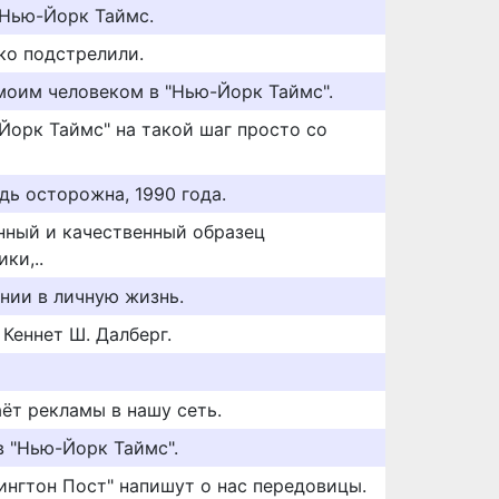
Нью-Йорк Таймс.
ко подстрелили.
оим человеком в "Нью-Йорк Таймс".
Йорк Таймс" на такой шаг просто со
дь осторожна, 1990 года.
линный и качественный образец
ки,..
ении в личную жизнь.
 Кеннет Ш. Далберг.
ёт рекламы в нашу сеть.
в "Нью-Йорк Таймс".
ингтон Пост" напишут о нас передовицы.