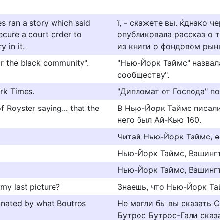
s ran a story which said
ї, - скажете вы. ќднако че
ecure a court order to
опубликовала рассказ о т
 in it.
из книги о фондовом рынк
or the black community".
"Hью-Йopк Taймc" нaзвaл
cooбщecтвy".
rk Times.
"Дипломат от Господа" п
 Royster saying... that the
В Нью-Йорк Таймс писали,
него был Ай-Кью 160.
Читай Нью-Йорк Таймс, е
Нью-Йорк Таймс, Вашингт
Нью-Йорк Таймс, Вашингто
my last picture?
Знаешь, что Нью-Йорк Та
cinated by what Boutros
Не могли бы вы сказать Се
Бутрос Бутрос-Гали сказ