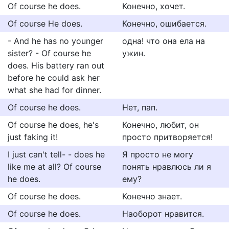
Of course he does.
Конечно, хочет.
Of course He does.
Конечно, ошибается.
- And he has no younger
одна! что она ела на
sister? - Of course he
ужин.
does. His battery ran out
before he could ask her
what she had for dinner.
Of course he does.
Нет, пап.
Of course he does, he's
Конечно, любит, он
just faking it!
просто притворяется!
I just can't tell- - does he
Я просто не могу
like me at all? Of course
понять нравлюсь ли я
he does.
ему?
Of course he does.
Конечно знает.
Of course he does.
Наоборот нравится.