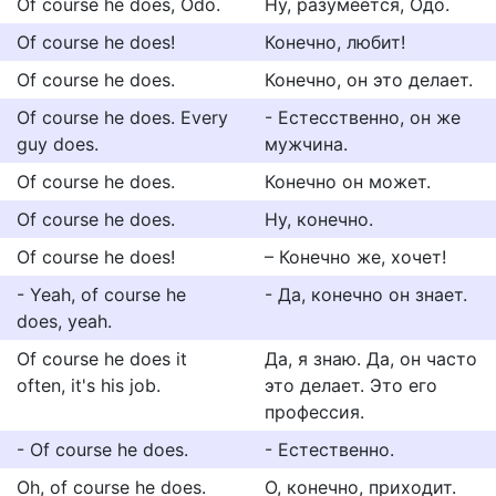
Of course he does, Odo.
Ну, разумеется, Одо.
Of course he does!
Конечно, любит!
Of course he does.
Конечно, он это делает.
Of course he does. Every
- Естесственно, он же
guy does.
мужчина.
Of course he does.
Конечно он может.
Of course he does.
Ну, конечно.
Of course he does!
– Конечно же, хочет!
- Yeah, of course he
- Да, конечно он знает.
does, yeah.
Of course he does it
Да, я знаю. Да, он часто
often, it's his job.
это делает. Это его
профессия.
- Of course he does.
- Естественно.
Oh, of course he does.
О, конечно, приходит.