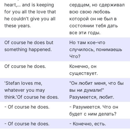
heart,... and is keeping
сердцем, но сдерживал
for you all the love that
всю свою любовь
he couldn't give you all
которой он не был в
these years.
состоянии тебя дать
все эти годы.
Of course he does but
Но там кое-что
something happened.
случилось, понимаешь
Что?
Of course he does.
Конечно, он
существует.
'Stefan loves me,
"Он любит меня, что бы
whatever you may
вы ни думали!"
think.'Of course he does.
Разумеется, любит.
- Of course he does.
- Разумеется. Что он
будет с ним делать?
- Of course he does.
- Конечно, есть.