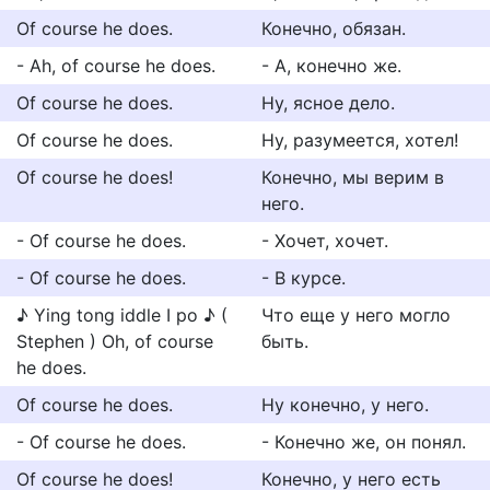
Of course he does.
Конечно, обязан.
- Ah, of course he does.
- А, конечно же.
Of course he does.
Ну, ясное дело.
Of course he does.
Ну, разумеется, хотел!
Of course he does!
Конечно, мы верим в
него.
- Of course he does.
- Хочет, хочет.
- Of course he does.
- В курсе.
♪ Ying tong iddle I po ♪ (
Что еще у него могло
Stephen ) Oh, of course
быть.
he does.
Of course he does.
Ну конечно, у него.
- Of course he does.
- Конечно же, он понял.
Of course he does!
Конечно, у него есть