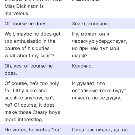
Miss Dickinson is
marvelous.
Of course he does.
3нает, конечно.
Well, maybe he does get
Ну, может, он и
too enthusiastic in the
чересчур усердствует,
course of his duties,
но при чем тут мой
what about my scarf?
шарф?
Oh, yes, of course he
Конечно.
does.
Of course, he's too holy
И думает, что
for filthy lucre and
остальные тоже будут
suchlike anyhow, isn't
плясать по ее дудку.
he? Of course, it does
make those Cleary boys
more interesting.
He writes, he writes "for"
Писатель пишет, да, но