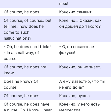
нож!
Of course, he does.
Конечно слышит.
Of course, of course.. but
Конечно... Скажи, как
tell me.. how does he
он дошел до такого?
come to such
hallucinations?
- Oh, he does card tricks!
- О, он показывает
- In a small way, of
фокусы!
course.
Of course, he does not
Конечно, он не знает.
know.
Does he know? Of
А ему известно, что ты
course!
не его дочь?
Of course, he does.
Конечно, нужна.
Of course, he does have
Конечно, у него есть
a nurse. Oh, I know. I hear
медсестра.