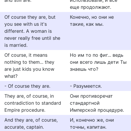
and still are.
использовали, и все
еще продолжают.
Of course they are, but
Конечно, но они не
you see with us it's
такие, как мы.
different. A woman is
never really free until she
is married.
Of course, it means
Но им то по фиг... ведь
nothing to them... they
они всего лишь дети Ты
are just kids you know
знаешь что?
what?
- Of course they are.
- Разумеется.
They are, of course, in
Они противоречат
contradiction to standard
стандартной
Empire procedure.
Имперской процедуре.
And they are, of course,
И, конечно же, они
accurate, captain.
точны, капитан.