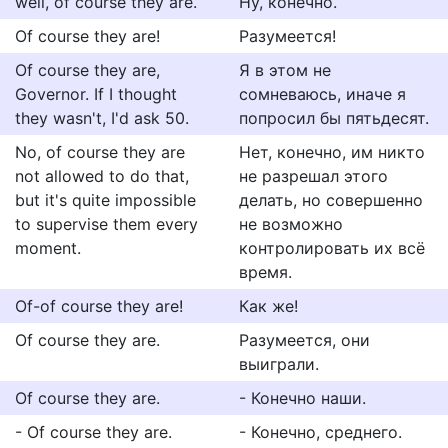
well, of course they are.
Ну, конечно.
Of course they are!
Разумеется!
Of course they are,
Я в этом не
Governor. If I thought
сомневаюсь, иначе я
they wasn't, I'd ask 50.
попросил бы пятьдесят.
No, of course they are
Нет, конечно, им никто
not allowed to do that,
не разрешал этого
but it's quite impossible
делать, но совершенно
to supervise them every
не возможно
moment.
контролировать их всё
время.
Of-of course they are!
Как же!
Of course they are.
Разумеется, они
выиграли.
Of course they are.
- Конечно наши.
- Of course they are.
- Конечно, среднего.