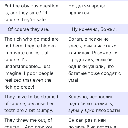
But the obvious question
Но детям вроде
is, are they safe? Of
нравится
course they're safe.
- Of course they are.
- Ну конечно, Божьи.
The rich who go mad are
Богатые психи не
not here, they're hidden
здесь, они в частных
in private clinics... of
клиниках. Разумеется.
course it's
Представь, если бы
understandable... just
бедняки узнали, что
imagine if poor people
богатые тоже сходят с
realized that even the
ума!
rich go crazy!
They have to be strained,
Конечно, чернослив
of course, because her
надо было размять,
teeth are a bit stumpy.
зубы у Джо плоховаты.
They threw me out, of
Он как раз к ней
course. - And now you
должен был лететь в