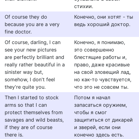
стихии.
Of course they do
Конечно, они хотят - ты
because you are a very
ведь хороший доктор.
fine doctor.
Of course, darling, I can
Конечно, я понимаю,
see your new pictures
это совершенно
are perfectly brilliant and
блестящие работы и,
really rather beautiful in a
право, даже красивые
sinister way but,
на свой зловещий лад,
somehow, I don't feel
но как-то чувствуется,
they're quite you.
что это не совсем ты.
Then I started to stock
Потом я начал
arms so that I can
запасаться оружием,
protect themselves from
чтобы я смог
savages and wild beasts,
защититься от дикарей
if they are of course
и зверей, если они
there is.
конечно здесь есть.