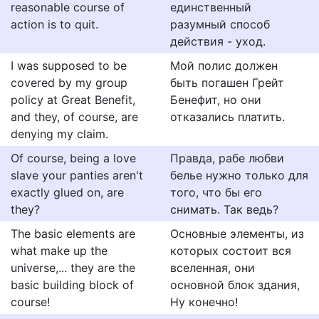
reasonable course of
единственный
action is to quit.
разумный способ
действия - уход.
I was supposed to be
Мой полис должен
covered by my group
быть погашен Грейт
policy at Great Benefit,
Бенефит, но они
and they, of course, are
отказались платить.
denying my claim.
Of course, being a love
Правда, рабе любви
slave your panties aren't
белье нужно только для
exactly glued on, are
того, что бы его
they?
снимать. Так ведь?
The basic elements are
Основные элементы, из
what make up the
которых состоит вся
universe,... they are the
вселенная, они
basic building block of
основной блок здания,
course!
Ну конечно!