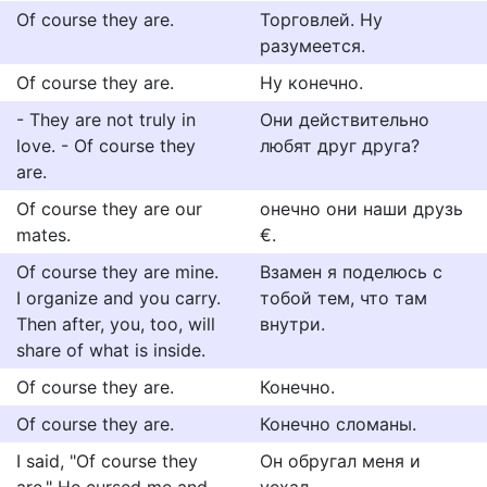
Of course they are.
Торговлей. Ну
разумеется.
Of course they are.
Ну конечно.
- They are not truly in
Они действительно
love. - Of course they
любят друг друга?
are.
Of course they are our
онечно они наши друзь
mates.
€.
Of course they are mine.
Взамен я поделюсь с
I organize and you carry.
тобой тем, что там
Then after, you, too, will
внутри.
share of what is inside.
Of course they are.
Конечно.
Of course they are.
Конечно сломаны.
I said, "Of course they
Он обругал меня и