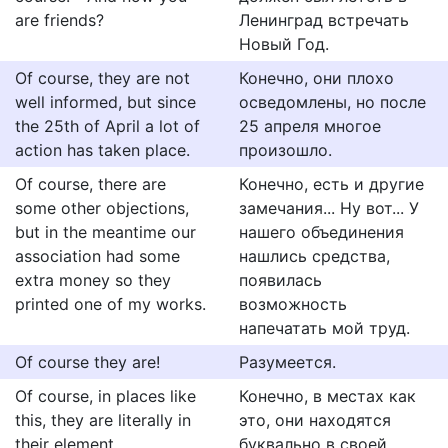
are friends?
Ленинград встречать
Новый Год.
Of course, they are not
Конечно, они плохо
well informed, but since
осведомлены, но после
the 25th of April a lot of
25 апреля многое
action has taken place.
произошло.
Of course, there are
Конечно, есть и другие
some other objections,
замечания... Ну вот... У
but in the meantime our
нашего объединения
association had some
нашлись средства,
extra money so they
появилась
printed one of my works.
возможность
напечатать мой труд.
Of course they are!
Разумеется.
Of course, in places like
Конечно, в местах как
this, they are literally in
это, они находятся
their element.
буквально в своей