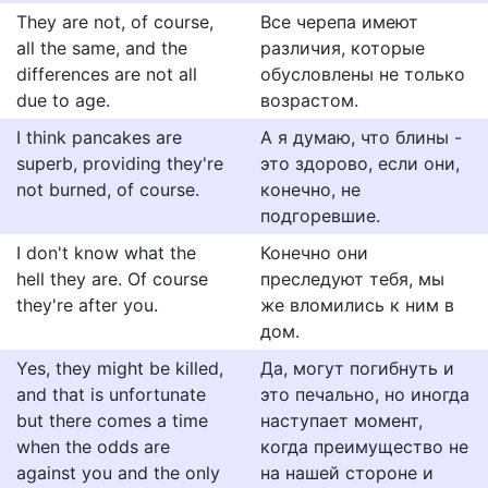
They are not, of course,
Все черепа имеют
all the same, and the
различия, которые
differences are not all
обусловлены не только
due to age.
возрастом.
I think pancakes are
А я думаю, что блины -
superb, providing they're
это здорово, если они,
not burned, of course.
конечно, не
подгоревшие.
I don't know what the
Конечно они
hell they are. Of course
преследуют тебя, мы
they're after you.
же вломились к ним в
дом.
Yes, they might be killed,
Да, могут погибнуть и
and that is unfortunate
это печально, но иногда
but there comes a time
наступает момент,
when the odds are
когда преимущество не
against you and the only
на нашей стороне и