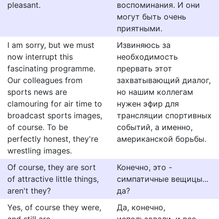
pleasant.
воспоминания. И они
могут быть очень
приятными.
I am sorry, but we must
Извиняюсь за
now interrupt this
необходимость
fascinating programme.
прервать этот
Our colleagues from
захватывающий диалог,
sports news are
но нашим коллегам
clamouring for air time to
нужен эфир для
broadcast sports images,
трансляции спортивных
of course. To be
событий, а именно,
perfectly honest, they're
американской борьбы.
wrestling images.
Of course, they are sort
Конечно, это -
of attractive little things,
симпатичные вещицы...
aren't they?
да?
Yes, of course they were,
Да, конечно,