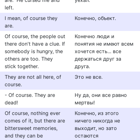
are." He cursed me and
уехал.
left.
I mean, of course they
Конечно, объект.
are.
Of course, the people out
Конечно люди и
there don't have a clue. If
понятия не имеют всем
somebody is hungry, the
хочется есть... все
others are too. They
держаться друг за
stick together.
друга.
They are not all here, of
Это не все.
course.
- Of course. They are
Ну да, они все равно
dead!
мертвы!
Of course, nothing ever
Конечно, из этого
comes of it, but there are
ничего никогда не
bittersweet memories,
выходит, но зато
and they can be
остаются