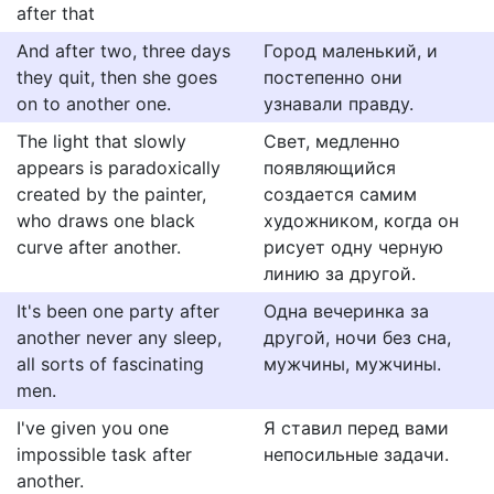
after that
And after two, three days
Город маленький, и
they quit, then she goes
постепенно они
on to another one.
узнавали правду.
The light that slowly
Свет, медленно
appears is paradoxically
появляющийся
created by the painter,
создается самим
who draws one black
художником, когда он
curve after another.
рисует одну черную
линию за другой.
It's been one party after
Одна вечеринка за
another never any sleep,
другой, ночи без сна,
all sorts of fascinating
мужчины, мужчины.
men.
I've given you one
Я ставил перед вами
impossible task after
непосильные задачи.
another.