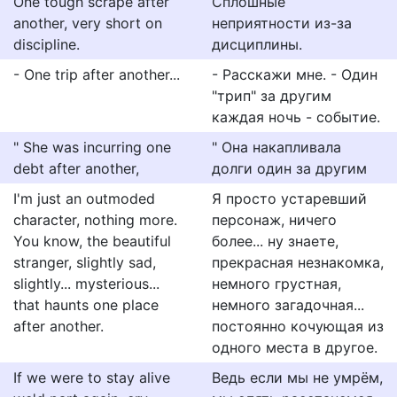
One tough scrape after
Сплошные
another, very short on
неприятности из-за
discipline.
дисциплины.
- One trip after another...
- Расскажи мне. - Один
"трип" за другим
каждая ночь - событие.
" She was incurring one
" Она накапливала
debt after another,
долги один за другим
I'm just an outmoded
Я просто устаревший
character, nothing more.
персонаж, ничего
You know, the beautiful
более... ну знаете,
stranger, slightly sad,
прекрасная незнакомка,
slightly... mysterious...
немного грустная,
that haunts one place
немного загадочная...
after another.
постоянно кочующая из
одного места в другое.
If we were to stay alive
Ведь если мы не умрём,