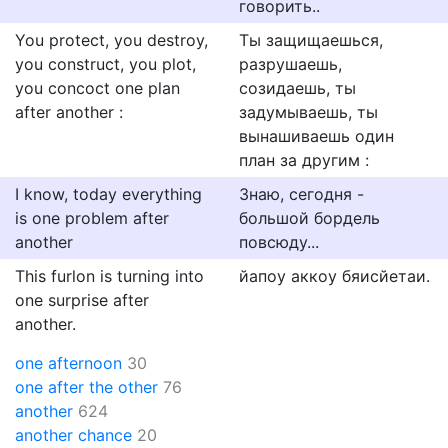
говорить..
You protect, you destroy,
Ты защищаешься,
you construct, you plot,
разрушаешь,
you concoct one plan
созидаешь, ты
after another :
задумываешь, ты
вынашиваешь один
план за другим :
I know, today everything
Знаю, сегодня -
is one problem after
большой бордель
another
повсюду...
This furlon is turning into
йапоу аккоу бяисйетаи.
one surprise after
another.
one afternoon
30
one after the other
76
another
624
another chance
20