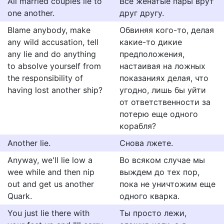
All married couples lie to
Все женатые пары врут
one another.
друг другу.
Blame anybody, make
Обвиняя кого-то, делая
any wild accusation, tell
какие-то дикие
any lie and do anything
предположения,
to absolve yourself from
настаивая на ложных
the responsibility of
показаниях делая, что
having lost another ship?
угодно, лишь бы уйти
от ответственности за
потерю еще одного
корабля?
Another lie.
Снова лжете.
Anyway, we'll lie low a
Во всяком случае мы
wee while and then nip
выждем до тех пор,
out and get us another
пока не уничтожим еще
Quark.
одного кварка.
You just lie there with
Ты просто лежи,