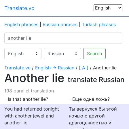
Translate.vc
English phrases
|
Russian phrases
|
Turkish phrases
Search
Translate.vc
/
English → Russian
/
[ A ]
/ Another lie
Another lie
translate Russian
198 parallel translation
- Is that another lie?
- Ещё одна ложь?
You had returned tonight
Ты вернулся бы этой
with another jewel and
ночью с другой
another lie.
драгоценностью и