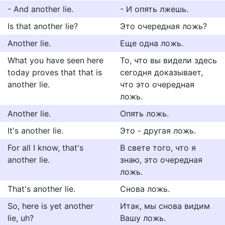
- And another lie.
- И опять лжешь.
Is that another lie?
Это очередная ложь?
Another lie.
Еще одна ложь.
What you have seen here
То, что вы видели здесь
today proves that that is
сегодня доказывает,
another lie.
что это очередная
ложь.
Another lie.
Опять ложь.
It's another lie.
Это - другая ложь.
For all I know, that's
В свете того, что я
another lie.
знаю, это очередная
ложь.
That's another lie.
Снова ложь.
So, here is yet another
Итак, мы снова видим
lie, uh?
Вашу ложь.