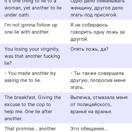
It's one thing to lie to a
Одно дело обманывать
woman, yet another to lie
женщину, другое дело
under oath.
лгать под присягой.
I'm not gonna follow up
Я не собираюсь
one lie with another.
говорить одну ложь за
другой.
You losing your virginity,
Опять ложь, да?
was that another fucking
lie?
- You made another by
- Ты также совершила
asking me to lie.
другую, попросив меня
лгать.
The breakfast. Giving the
Выпечка, отмазала меня
excuse to the cop to
от полицейского,
help me. One lie after
враньё на вранье.
another.
That promise... another
Это обещание...