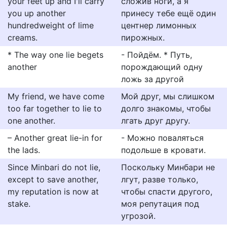
your feet up and I'll carry
сложив ноги, а я
you up another
принесу тебе ещё один
hundredweight of lime
центнер лимонных
creams.
пирожных.
* The way one lie begets
- Пойдём. * Путь,
another
порождающий одну
ложь за другой
My friend, we have come
Мой друг, мы слишком
too far together to lie to
долго знакомы, чтобы
one another.
лгать друг другу.
– Another great lie-in for
- Можно поваляться
the lads.
подольше в кровати.
Since Minbari do not lie,
Поскольку Минбари не
except to save another,
лгут, разве только,
my reputation is now at
чтобы спасти другого,
stake.
моя репутация под
угрозой.