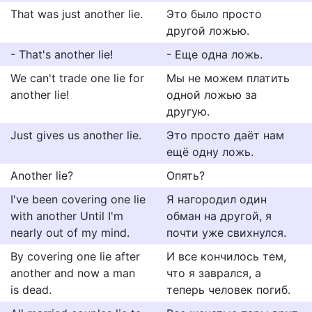
That was just another lie.
Это было просто
другой ложью.
- That's another lie!
- Еще одна ложь.
We can't trade one lie for
Мы не можем платить
another lie!
одной ложью за
другую.
Just gives us another lie.
Это просто даёт нам
ещё одну ложь.
Another lie?
Опять?
I've been covering one lie
Я нагородил один
with another Until I'm
обман на другой, я
nearly out of my mind.
почти уже свихнулся.
By covering one lie after
И все кончилось тем,
another and now a man
что я заврался, а
is dead.
теперь человек погиб.