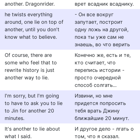
another. Dragonrider.
врет всадник всаднику.
he twists everything
- Он все вокруг
around, one lie on top of
запутает, построит
another, until you don't
одну ложь на другой,
know what to believe.
пока ты уже сам не
знаешь, во что верить
Of course, there are
Конечно же, есть и те,
some who feel that to
кто считает, что
rewrite history is just
перепись истории -
another way to lie.
просто очередной
способ солгать...
I'm sorry, but I'm going
Извини, но мне
to have to ask you to lie
придется попросить
to Jin for another 20
тебя врать Джину
minutes.
ближайшие 20 минут.
It's another to lie about
И другое дело - лгать о
what I said.
том, что я сказал.