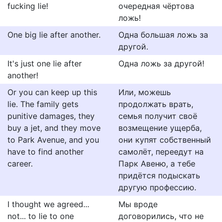
fucking lie!
очередная чёртова
ложь!
One big lie after another.
Одна большая ложь за
другой.
It's just one lie after
Одна ложь за другой!
another!
Or you can keep up this
Или, можешь
lie. The family gets
продолжать врать,
punitive damages, they
семья получит своё
buy a jet, and they move
возмещение ущерба,
to Park Avenue, and you
они купят собственный
have to find another
самолёт, переедут на
career.
Парк Авеню, а тебе
придётся подыскать
другую профессию.
I thought we agreed...
Мы вроде
not... to lie to one
договорились, что не