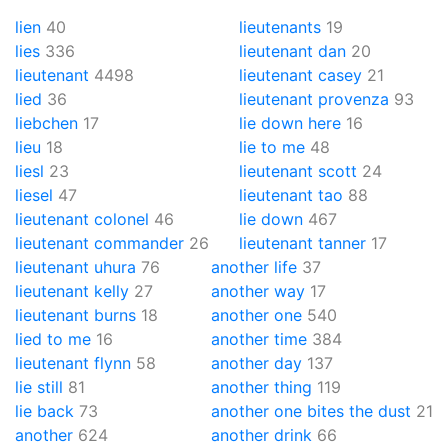
lien
40
lieutenants
19
lies
336
lieutenant dan
20
lieutenant
4498
lieutenant casey
21
lied
36
lieutenant provenza
93
liebchen
17
lie down here
16
lieu
18
lie to me
48
liesl
23
lieutenant scott
24
liesel
47
lieutenant tao
88
lieutenant colonel
46
lie down
467
lieutenant commander
26
lieutenant tanner
17
lieutenant uhura
76
another life
37
lieutenant kelly
27
another way
17
lieutenant burns
18
another one
540
lied to me
16
another time
384
lieutenant flynn
58
another day
137
lie still
81
another thing
119
lie back
73
another one bites the dust
21
another
624
another drink
66