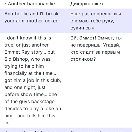
- Another barbarian lie.
Дикарка лжет.
Another lie and I'll break
Ещё раз соврёшь, и я
your arm, motherfucker.
сломаю тебе руку,
сукин сын.
I don't know if this is
Эй, Эммет! Эммет, ты
true, or just another
не поверишь! Угадай,
Emmet Ray story... but
кто сидит за первым
Sid Bishop, who was
столиком?
trying to help him
financially at the time...
got him a job in this club,
and one night, just
before show time... one
of the guys backstage
decides to play a joke on
him... and tells him this
lie.