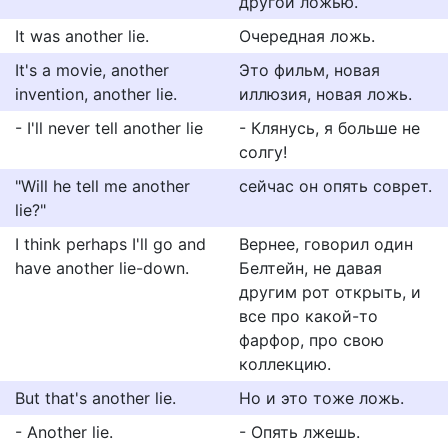
другой ложью.
It was another lie.
Очередная ложь.
It's a movie, another
Это фильм, новая
invention, another lie.
иллюзия, новая ложь.
- I'll never tell another lie
- Клянусь, я больше не
солгу!
"Will he tell me another
сейчас он опять соврет.
lie?"
I think perhaps I'll go and
Вернее, говорил один
have another lie-down.
Белтейн, не давая
другим рот открыть, и
все про какой-то
фарфор, про свою
коллекцию.
But that's another lie.
Но и это тоже ложь.
- Another lie.
- Опять лжешь.