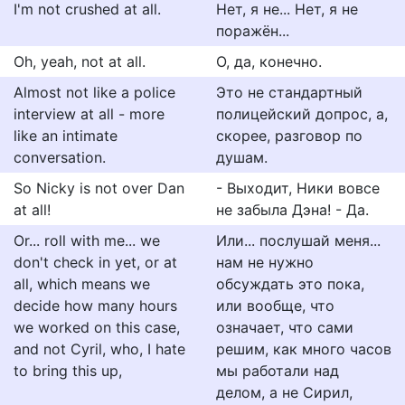
I'm not crushed at all.
Нет, я не... Нет, я не
поражён...
Oh, yeah, not at all.
О, да, конечно.
Almost not like a police
Это не стандартный
interview at all - more
полицейский допрос, а,
like an intimate
скорее, разговор по
conversation.
душам.
So Nicky is not over Dan
- Выходит, Ники вовсе
at all!
не забыла Дэна! - Да.
Or... roll with me... we
Или... послушай меня...
don't check in yet, or at
нам не нужно
all, which means we
обсуждать это пока,
decide how many hours
или вообще, что
we worked on this case,
означает, что сами
and not Cyril, who, I hate
решим, как много часов
to bring this up,
мы работали над
делом, а не Сирил,