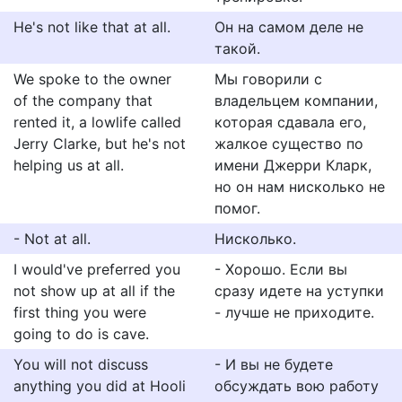
He's not like that at all.
Он на самом деле не
такой.
We spoke to the owner
Мы говорили с
of the company that
владельцем компании,
rented it, a lowlife called
которая сдавала его,
Jerry Clarke, but he's not
жалкое существо по
helping us at all.
имени Джерри Кларк,
но он нам нисколько не
помог.
- Not at all.
Нисколько.
I would've preferred you
- Хорошо. Если вы
not show up at all if the
сразу идете на уступки
first thing you were
- лучше не приходите.
going to do is cave.
You will not discuss
- И вы не будете
anything you did at Hooli
обсуждать вою работу