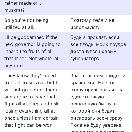
rather made of...
muskrat?
So you're not being
Поэтому тебя и не
utilized at all.
используют.
I'll be goddamned if the
Будь я проклят, если
new governor is going to
все плоды моих трудов
inherit the fruits of all
достанутся новому
that labor. Not whole, at
губернатору.
any rate.
They know they'll need
Знают, что им придется
to fight to survive, but I
сражаться. Но я не
will not go before them
стану призывать их на
and argue to have that
единственную
fight all at once and risk
решающую битву, в
losing everything all at
которой они будут
once unless I am certain
рисковать всем сразу.
that fight can be won.
Пока не буду уверена,