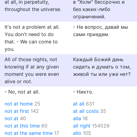
at all, in perpetuity,
в "Холи" бессрочно и
throughout the universe.
без каких-либо
ограничений.
It's not a problem at all.
- Не вопрос, давай мы
You don't need to do
сами приедем.
that. - We can come to
you.
All of those nights, not
Каждый Божий день
knowing if at any given
сидеть и думать о том,
moment you were even
живой ты или уже нет?
alive or not.
- No, not at all.
- Никто.
not at home
25
at all
631
not at first
142
at all costs
35
not at
40
alla
16
not at this time
60
all right
154529
not at the same time
17
allo
105