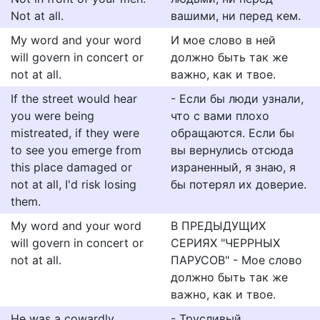
Not at all.
вашими, ни перед кем.
My word and your word
И мое слово в ней
will govern in concert or
должно быть так же
not at all.
важно, как и твое.
If the street would hear
- Если бы люди узнали,
you were being
что с вами плохо
mistreated, if they were
обращаются. Если бы
to see you emerge from
вы вернулись отсюда
this place damaged or
израненный, я знаю, я
not at all, I'd risk losing
бы потерял их доверие.
them.
My word and your word
В ПРЕДЫДУЩИХ
will govern in concert or
СЕРИЯХ "ЧЕРРНЫХ
not at all.
ПАРУСОВ" - Мое слово
должно быть так же
важно, как и твое.
He was a cowardly,
- Трусливый,