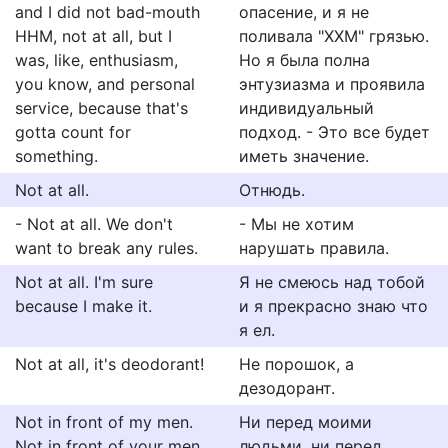
and I did not bad-mouth
опасение, и я не
HHM, not at all, but I
поливала "ХХМ" грязью.
was, like, enthusiasm,
Но я была полна
you know, and personal
энтузиазма и проявила
service, because that's
индивидуальный
gotta count for
подход. - Это все будет
something.
иметь значение.
Not at all.
Отнюдь.
- Not at all. We don't
- Мы не хотим
want to break any rules.
нарушать правила.
Not at all. I'm sure
Я не смеюсь над тобой
because I make it.
и я прекрасно знаю что
я ел.
Not at all, it's deodorant!
Не порошок, а
дезодорант.
Not in front of my men.
Ни перед моими
Not in front of your men.
людьми, ни перед