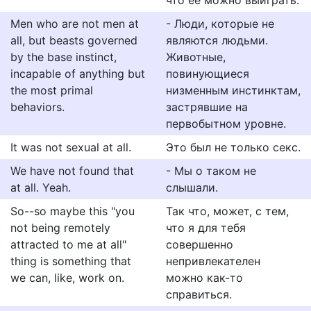
что ее можно выиграть.
Men who are not men at
- Люди, которые не
all, but beasts governed
являются людьми.
by the base instinct,
Животные,
incapable of anything but
повинующиеся
the most primal
низменным инстинктам,
behaviors.
застрявшие на
первобытном уровне.
It was not sexual at all.
Это был не только секс.
We have not found that
- Мы о таком не
at all. Yeah.
слышали.
So--so maybe this "you
Так что, может, с тем,
not being remotely
что я для тебя
attracted to me at all"
совершенно
thing is something that
непривлекателен
we can, like, work on.
можно как-то
справиться.