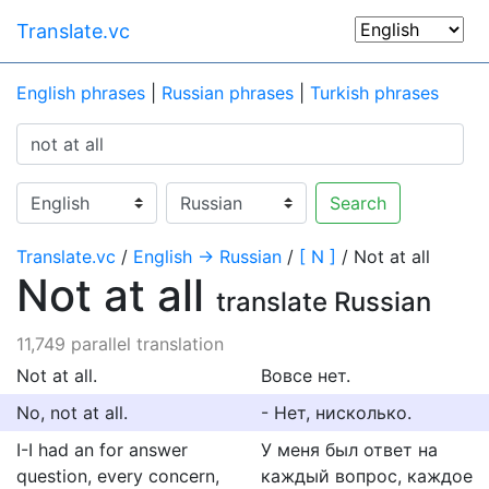
Translate.vc
English phrases
|
Russian phrases
|
Turkish phrases
Search
Translate.vc
/
English → Russian
/
[ N ]
/ Not at all
Not at all
translate Russian
11,749 parallel translation
Not at all.
Вовсе нет.
No, not at all.
- Нет, нисколько.
I-I had an for answer
У меня был ответ на
question, every concern,
каждый вопрос, каждое