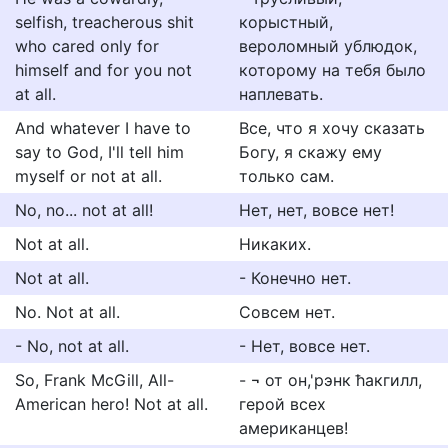
selfish, treacherous shit
корыстный,
who cared only for
вероломный ублюдок,
himself and for you not
которому на тебя было
at all.
наплевать.
And whatever I have to
Все, что я хочу сказать
say to God, I'll tell him
Богу, я скажу ему
myself or not at all.
только сам.
No, no... not at all!
Нет, нет, вовсе нет!
Not at all.
Никаких.
Not at all.
- Конечно нет.
No. Not at all.
Совсем нет.
- No, not at all.
- Нет, вовсе нет.
So, Frank McGill, All-
- ¬ от он,'рэнк ћакгилл,
American hero! Not at all.
герой всех
американцев!