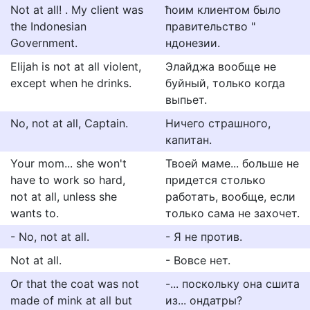
Not at all! . My client was
ћоим клиентом было
the Indonesian
правительство "
Government.
ндонезии.
Elijah is not at all violent,
Элайджа вообще не
except when he drinks.
буйный, только когда
выпьет.
No, not at all, Captain.
Ничего страшного,
капитан.
Your mom... she won't
Твоей маме... больше не
have to work so hard,
придется столько
not at all, unless she
работать, вообще, если
wants to.
только сама не захочет.
- No, not at all.
- Я не против.
Not at all.
- Вовсе нет.
Or that the coat was not
-... поскольку она сшита
made of mink at all but
из... ондатры?