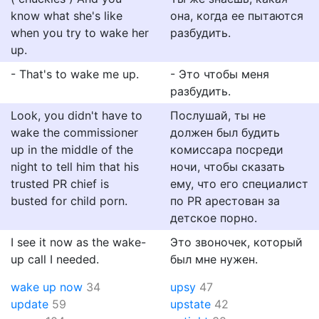
know what she's like
она, когда ее пытаются
when you try to wake her
разбудить.
up.
- That's to wake me up.
- Это чтобы меня
разбудить.
Look, you didn't have to
Послушай, ты не
wake the commissioner
должен был будить
up in the middle of the
комиссара посреди
night to tell him that his
ночи, чтобы сказать
trusted PR chief is
ему, что его специалист
busted for child porn.
по PR арестован за
детское порно.
I see it now as the wake-
Это звоночек, который
up call I needed.
был мне нужен.
wake up now
34
upsy
47
update
59
upstate
42