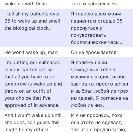
wake up with fleas.
того и наберёшься.
I tell all my patients over
Я говорю всем моим
35 to wake up and smell
пациентам старше 35
the biological clock.
проснуться и
почувствовать
биологические часы..
He won't wake up, man!
Он не просыпается!
I'm putting our suitcases
Я положу наши
in your car tonight so
чемоданы к тебе в
that all you have to do
машину сегодня, чтобы
tomorrow is wake up and
завтра ты просто встал
throw on an outfit of
и выбрал любой из трёх
your choice that I've
имиджей. Я согласна на
approved of in advance.
любой из них.
And I won't wake up until
И я не проснусь, пока
she does, so I guess this
она этого не сделает,
might be my official
так что я предполагаю,