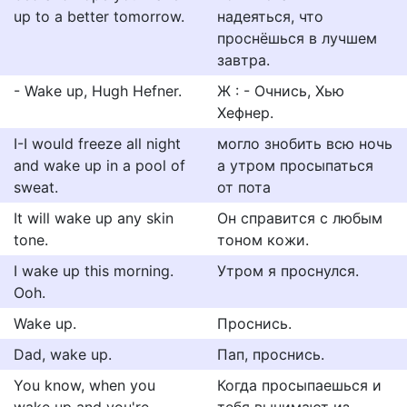
up to a better tomorrow.
надеяться, что
проснёшься в лучшем
завтра.
- Wake up, Hugh Hefner.
Ж : - Очнись, Хью
Хефнер.
I-I would freeze all night
могло знобить всю ночь
and wake up in a pool of
а утром просыпаться
sweat.
от пота
It will wake up any skin
Он справится с любым
tone.
тоном кожи.
I wake up this morning.
Утром я проснулся.
Ooh.
Wake up.
Проснись.
Dad, wake up.
Пап, проснись.
You know, when you
Когда просыпаешься и