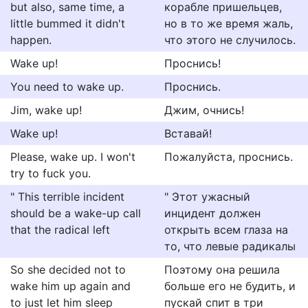
but also, same time, a
корабле пришельцев,
little bummed it didn't
но в то же время жаль,
happen.
что этого не случилось.
Wake up!
Проснись!
You need to wake up.
Проснись.
Jim, wake up!
Джим, очнись!
Wake up!
Вставай!
Please, wake up. I won't
Пожалуйста, проснись.
try to fuck you.
" This terrible incident
" Этот ужасный
should be a wake-up call
инцидент должен
that the radical left
открыть всем глаза на
то, что левые радикалы
So she decided not to
Поэтому она решила
wake him up again and
больше его не будить, и
to just let him sleep
пускай спит в три