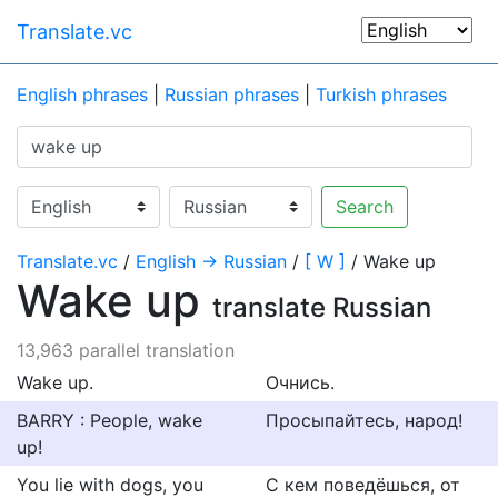
Translate.vc
English phrases
|
Russian phrases
|
Turkish phrases
Search
Translate.vc
/
English → Russian
/
[ W ]
/ Wake up
Wake up
translate Russian
13,963 parallel translation
Wake up.
Очнись.
BARRY : People, wake
Просыпайтесь, народ!
up!
You lie with dogs, you
С кем поведёшься, от