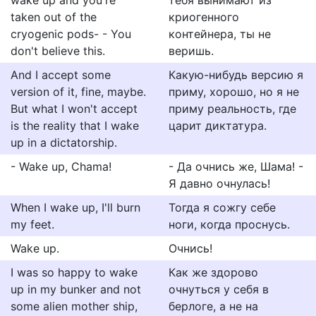
wake up and you're
тебя вынимают из
taken out of the
криогенного
cryogenic pods- - You
контейнера, ты не
don't believe this.
веришь.
And I accept some
Какую-нибудь версию я
version of it, fine, maybe.
приму, хорошо, но я не
But what I won't accept
приму реальность, где
is the reality that I wake
царит диктатура.
up in a dictatorship.
- Wake up, Chama!
- Да очнись же, Шама! -
Я давно очнулась!
When I wake up, I'll burn
Тогда я сожгу себе
my feet.
ноги, когда проснусь.
Wake up.
Очнись!
I was so happy to wake
Как же здорово
up in my bunker and not
очнуться у себя в
some alien mother ship,
берлоге, а не на