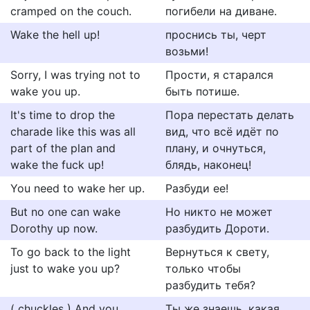
cramped on the couch.
погибели на диване.
Wake the hell up!
проснись ты, черт
возьми!
Sorry, I was trying not to
Прости, я старался
wake you up.
быть потише.
It's time to drop the
Пора перестать делать
charade like this was all
вид, что всё идёт по
part of the plan and
плану, и очнуться,
wake the fuck up!
блядь, наконец!
You need to wake her up.
Разбуди ее!
But no one can wake
Но никто не может
Dorothy up now.
разбудить Дороти.
To go back to the light
Вернуться к свету,
just to wake you up?
только чтобы
разбудить тебя?
( chuckles ) And you
Ты же знаешь, какая