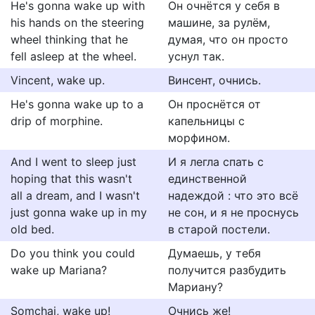
He's gonna wake up with
Он очнётся у себя в
his hands on the steering
машине, за рулём,
wheel thinking that he
думая, что он просто
fell asleep at the wheel.
уснул так.
Vincent, wake up.
Винсент, очнись.
He's gonna wake up to a
Он проснётся от
drip of morphine.
капельницы с
морфином.
And I went to sleep just
И я легла спать с
hoping that this wasn't
единственной
all a dream, and I wasn't
надеждой : что это всё
just gonna wake up in my
не сон, и я не проснусь
old bed.
в старой постели.
Do you think you could
Думаешь, у тебя
wake up Mariana?
получится разбудить
Мариану?
Somchai, wake up!
Очнись же!