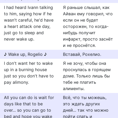
I had heard Ivann talking
Я раньше слышал, как
to him, saying how if he
Айван ему говорил, что
wasn't careful, he'd have
если он не будет
a heart attack one day,
осторожен, то когда-
just go to sleep and
нибудь получит
never wake up.
инфаркт, просто заснёт
и не проснётся.
♪ Wake up, Rogelio ♪
Вставай, Рохелио.
I don't want her to wake
Я не зочу, чтобы она
up in a burning house
проснулась в горящем
just so you don't have to
доме. Только лишь бы
pay alimony.
тебе не платить
алименты.
All you can do is wait for
Всё, что ты можешь,
days like that to be
это ждать других
over... so you can go to
дней... так что можно
bed and hope you wake
пойти спать и