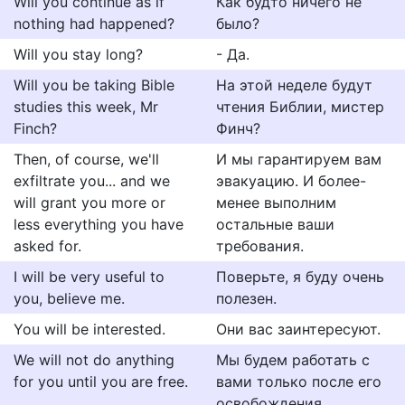
Will you continue as if
Как будто ничего не
nothing had happened?
было?
Will you stay long?
- Да.
Will you be taking Bible
На этой неделе будут
studies this week, Mr
чтения Библии, мистер
Finch?
Финч?
Then, of course, we'll
И мы гарантируем вам
exfiltrate you... and we
эвакуацию. И более-
will grant you more or
менее выполним
less everything you have
остальные ваши
asked for.
требования.
I will be very useful to
Поверьте, я буду очень
you, believe me.
полезен.
You will be interested.
Они вас заинтересуют.
We will not do anything
Мы будем работать с
for you until you are free.
вами только после его
освобождения.