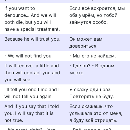
If you want to
Если всё вскроется, мы
denounce... And we will
оба умрём, но тобой
both die, but you will
займутся особо.
have a special treatment.
Because he will trust you.
Он может вам
довериться.
- We will not find you.
- Мы его не найдем.
It will recover a little and
- Где он? - В одном
then will contact you and
месте.
you will see.
I'll tell you one time and I
Я скажу один раз.
will not tell you again.
Повторять не буду.
And if you say that I told
Если скажешь, что
you, I will say that it is
услышала это от меня,
not true.
я буду всё отрицать.