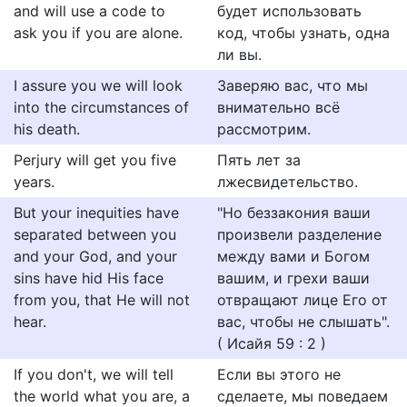
and will use a code to
будет использовать
ask you if you are alone.
код, чтобы узнать, одна
ли вы.
I assure you we will look
Заверяю вас, что мы
into the circumstances of
внимательно всё
his death.
рассмотрим.
Perjury will get you five
Пять лет за
years.
лжесвидетельство.
But your inequities have
"Но беззакония ваши
separated between you
произвели разделение
and your God, and your
между вами и Богом
sins have hid His face
вашим, и грехи ваши
from you, that He will not
отвращают лице Его от
hear.
вас, чтобы не слышать".
( Исайя 59 : 2 )
If you don't, we will tell
Если вы этого не
the world what you are, a
сделаете, мы поведаем