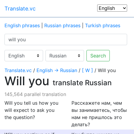
Translate.vc
English phrases
|
Russian phrases
|
Turkish phrases
Search
Translate.vc
/
English → Russian
/
[ W ]
/ Will you
Will you
translate Russian
145,564 parallel translation
Will you tell us how you
Расскажете нам, чем
will expect to ask you
вы занимаетесь, чтобы
the question?
нам не пришлось это
делать?