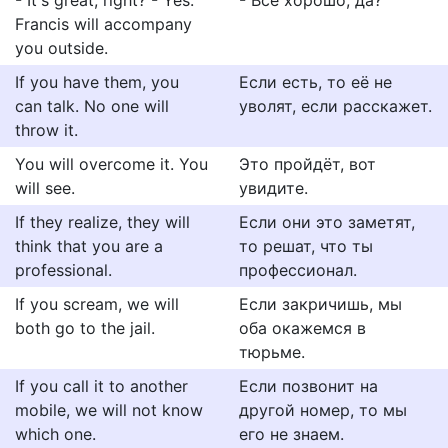
- It's great, right? - Yes.
- Всё хорошо, да?
Francis will accompany
you outside.
If you have them, you
Если есть, то её не
can talk. No one will
уволят, если расскажет.
throw it.
You will overcome it. You
Это пройдёт, вот
will see.
увидите.
If they realize, they will
Если они это заметят,
think that you are a
то решат, что ты
professional.
профессионал.
If you scream, we will
Если закричишь, мы
both go to the jail.
оба окажемся в
тюрьме.
If you call it to another
Если позвонит на
mobile, we will not know
другой номер, то мы
which one.
его не знаем.