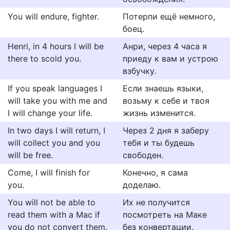
You will endure, fighter.
Потерпи ещё немного,
боец.
Henri, in 4 hours I will be
Анри, через 4 часа я
there to scold you.
приеду к вам и устрою
взбучку.
If you speak languages I
Если знаешь языки,
will take you with me and
возьму к себе и твоя
I will change your life.
жизнь изменится.
In two days I will return, I
Через 2 дня я заберу
will collect you and you
тебя и ты будешь
will be free.
свободен.
Come, I will finish for
Конечно, я сама
you.
доделаю.
You will not be able to
Их не получится
read them with a Mac if
посмотреть на Маке
you do not convert them.
без конвертации.