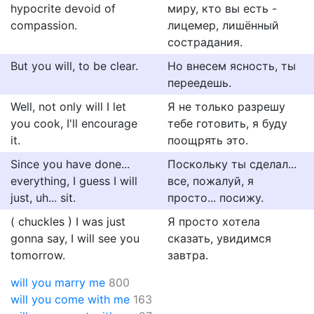
hypocrite devoid of
миру, кто вы есть -
compassion.
лицемер, лишённый
сострадания.
But you will, to be clear.
Но внесем ясность, ты
переедешь.
Well, not only will I let
Я не только разрешу
you cook, I'll encourage
тебе готовить, я буду
it.
поощрять это.
Since you have done...
Поскольку ты сделал...
everything, I guess I will
все, пожалуй, я
just, uh... sit.
просто... посижу.
( chuckles ) I was just
Я просто хотела
gonna say, I will see you
сказать, увидимся
tomorrow.
завтра.
will you marry me
800
will you come with me
163