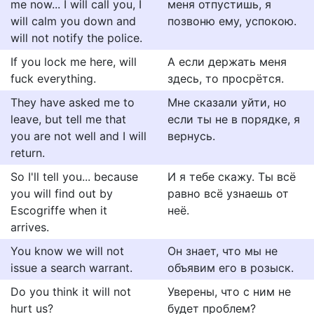
me now... I will call you, I
меня отпустишь, я
will calm you down and
позвоню ему, успокою.
will not notify the police.
If you lock me here, will
А если держать меня
fuck everything.
здесь, то просрётся.
They have asked me to
Мне сказали уйти, но
leave, but tell me that
если ты не в порядке, я
you are not well and I will
вернусь.
return.
So I'll tell you... because
И я тебе скажу. Ты всё
you will find out by
равно всё узнаешь от
Escogriffe when it
неё.
arrives.
You know we will not
Он знает, что мы не
issue a search warrant.
объявим его в розыск.
Do you think it will not
Уверены, что с ним не
hurt us?
будет проблем?