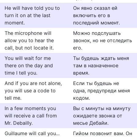
He will have told you to
Он явно сказал ей
turn it on at the last
включить его в
moment.
последний момент.
The microphone will
Можно подслушать
allow you to hear the
звонок, но не отследить
call, but not locate it.
его.
You will wait for me
Ты будешь ждать меня
there on the day and
там в назначенное
time I tell you.
время.
And if you are not alone,
Если ты будешь не
you will use a code to
одна, предупреди меня
tell me.
кодом.
In a few moments you
Вы с минуты на минуту
will receive a call from
ожидаете звонка от
Mr. Debailly.
месье Дебайи.
Guillaume will call you...
Гийом позвонит вам. Он