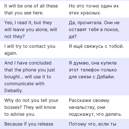
It will be one of all these
Но это точно один их
that you see here.
этих красных.
Yes, I read it, but they
Да, прочитала. Они не
will leave you alone, will
оставят тебя в покое,
not they?
да?
I will try to contact you
Я ещё свяжусь с тобой.
again.
And I have concluded
Я думаю, она купила
that the phone you just
этот телефон только
bought... will use it to
для связи с Дебайи.
communicate with
Debailly.
Why do not you tell your
Расскажи своему
bosses? They will know
начальству, они
to advise you.
подскажут, что делать.
Because if you release
Потому что, если ты