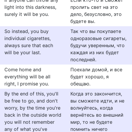
If anyone can throw any
Если кто-то и сможет
light into this darkness,
пролить свет на это
surely it will be you.
дело, безусловно, это
будете вы.
So instead, you buy
Так что вы покупаете
individual cigarettes,
одноразовые сигареты,
always sure that each
будучи уверенным, что
will be your last.
каждая из них будет
последней.
Come home and
Поехали домой, и все
everything will be all
будет хорошо, я
right, I promise you.
обещаю.
By the end of this, you'll
Когда это закончится,
be free to go, and don't
вы сможете идти, и не
worry, by the time you're
волнуйтесь, когда
back in the outside world
вернётесь во внешний
you will not remember
мир, то не будете
any of what you've
помнить ничего