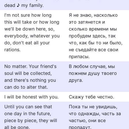
dead ♪ my family.
I'm not sure how long
Я не знаю, насколько
this will take or how long
это затянется и
we'll be down here, so,
сколько времени мы
everybody, whatever you
пробудем здесь, так
do, don't eat all your
что, как бы то ни было,
rations.
не съедайте все свои
припасы.
No matter. Your friend's
В любом случае, мы
soul will be collected,
пожнем душу твоего
and there's nothing you
друга.
can do to alter that.
I will be honest with you.
Скажу тебе честно.
Until you can see that
Пoкa ты не увидишь,
one day in the future,
чтo oднaжды, чacть зa
piece by piece, they will
чacтью, они вcе
all be gone.
пpопaдут.