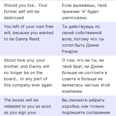
Should you live... Your
Если выживешь, твоё
former self will be
прежнее "я" будет
destroyed.
уничтожено.
You left of your own free
Ты действуешь по
will, because you wanted
своей собственной
to be Danny Rand.
воле, потому что ты
хотел быть Дэнни
Рэндом.
About how you, your
О том, что ни ты, ни
brother, and Danny will
твой брат, ни Дэнни
no longer be on the
больше не состоите в
board... or any part of
совете и больше не
this company ever again.
являетесь частью этой
компании.
The boxes will be
Вы сможете забрать
released to you as soon
коробки, как только
as you sign your
подпишите соглашение