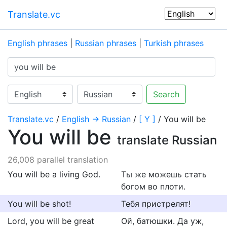
Translate.vc
English phrases
|
Russian phrases
|
Turkish phrases
Search
Translate.vc
/
English → Russian
/
[ Y ]
/ You will be
You will be
translate Russian
26,008 parallel translation
You will be a living God.
Ты же можешь стать
богом во плоти.
You will be shot!
Тебя пристрелят!
Lord, you will be great
Ой, батюшки. Да уж,