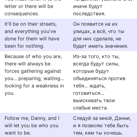
letter or there will be
иначе будут
consequences.
последствия.
It'll be on their streets,
Он появится на их
and everything you've
улицах, а всё, что ты
done for them will have
для них сделала, не
been for nothing.
будет иметь значения.
Because of who you are,
Из-за того, кто ты,
there will always be
всегда будут силы,
forces gathering against
которые будут
you... preparing, waiting...
объединяться против
looking for a weakness in
тебя... ждать,
you.
готовиться...
выискивать твои
слабые места.
Follow me, Danny, and I
Следуй за мной, Дэнни,
will let you be who you
и я позволю тебе быть
want to be.
тем, кем ты хочешь.