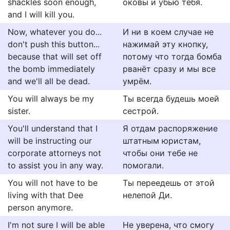
shackles soon enough,
оковы и убью тебя.
and I will kill you.
Now, whatever you do...
И ни в коем случае не
don't push this button...
нажимай эту кнопку,
because that will set off
потому что тогда бомба
the bomb immediately
рванёт сразу и мы все
and we'll all be dead.
умрём.
You will always be my
Ты всегда будешь моей
sister.
сестрой.
You'll understand that I
Я отдам распоряжение
will be instructing our
штатным юристам,
corporate attorneys not
чтобы они тебе не
to assist you in any way.
помогали.
You will not have to be
Ты переедешь от этой
living with that Dee
нелепой Ди.
person anymore.
I'm not sure I will be able
Не уверена, что смогу