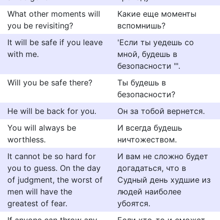
What other moments will
Кaкие еще мoменты
you be revisiting?
вcпомнишь?
It will be safe if you leave
'Если ты уедешь со
with me.
мной, будешь в
безопасности "'.
Will you be safe there?
Ты будешь в
безопасности?
He will be back for you.
Он за тобой вернется.
You will always be
И всегда будешь
worthless.
ничтожеством.
It cannot be so hard for
И вам не сложно будет
you to guess. On the day
догадаться, что в
of judgment, the worst of
Судный день худшие из
men will have the
людей наиболее
greatest of fear.
убоятся.