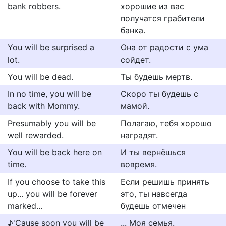
bank robbers.
хорошие из вас
получатся грабители
банка.
You will be surprised a
Она от радости с ума
lot.
сойдет.
You will be dead.
Ты будешь мертв.
In no time, you will be
Скоро ты будешь с
back with Mommy.
мамой.
Presumably you will be
Полагаю, тебя хорошо
well rewarded.
наградят.
You will be back here on
И ты вернёшься
time.
вовремя.
If you choose to take this
Если решишь принять
up... you will be forever
это, ты навсегда
marked...
будешь отмечен
♪'Cause soon you will be
... Моя семья.