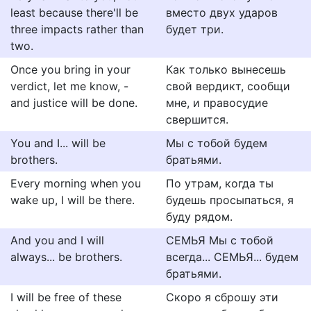
least because there'll be
вместо двух ударов
three impacts rather than
будет три.
two.
Once you bring in your
Как только вынесешь
verdict, let me know, -
свой вердикт, сообщи
and justice will be done.
мне, и правосудие
свершится.
You and I... will be
Мы с тобой будем
brothers.
братьями.
Every morning when you
По утрам, когда ты
wake up, I will be there.
будешь просыпаться, я
буду рядом.
And you and I will
СЕМЬЯ Мы с тобой
always... be brothers.
всегда... СЕМЬЯ... будем
братьями.
I will be free of these
Скоро я сброшу эти