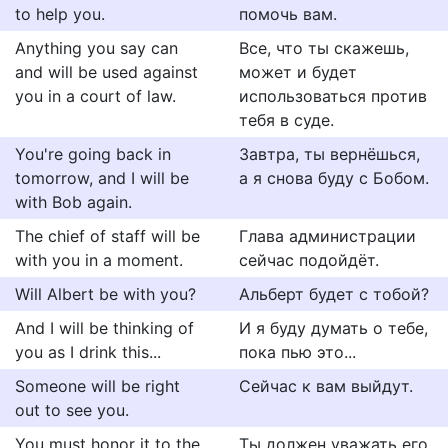
to help you.
помочь вам.
Anything you say can
Все, что ты скажешь,
and will be used against
может и будет
you in a court of law.
использоваться против
тебя в суде.
You're going back in
Завтра, ты вернёшься,
tomorrow, and I will be
а я снова буду с Бобом.
with Bob again.
The chief of staff will be
Глава администрации
with you in a moment.
сейчас подойдёт.
Will Albert be with you?
Альберт будет с тобой?
And I will be thinking of
И я буду думать о тебе,
you as I drink this...
пока пью это...
Someone will be right
Сейчас к вам выйдут.
out to see you.
You must honor it to the
Ты должен уважать его,