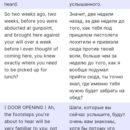
heard.
услышанного.
So two weeks ago, two
Значит, две недели
weeks, before you were
назад, за две недели до
abducted at gunpoint,
того, как тебя под
and brought here against
прицелом пистолета
your will over a week
похитили и привезли
before I even thought of
сюда против твоей
coming here, you knew
воли, больше чем за
exactly where you need
неделю до того, как я
to be picked up for
вообще подумал
lunch?
прийти сюда, ты точно
знал, где именно тебя
нужно будет забрать на
обед?
( DOOR OPENING ) Ah,
Шаги, которые вы
the footsteps you're
сейчас услышите, будут
about to hear will be
очень вам знакомы,
very familiar to you, not
хотя бы потому что