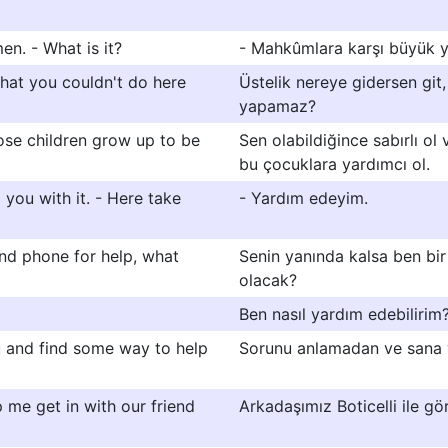
en. - What is it?
- Mahkûmlara karşı büyük 
that you couldn't do here
Üstelik nereye gidersen gi
yapamaz?
hose children grow up to be
Sen olabildiğince sabırlı ol
bu çocuklara yardımcı ol.
 you with it. - Here take
- Yardım edeyim.
and phone for help, what
Senin yanında kalsa ben bi
olacak?
Ben nasıl yardım edebilirim
ou and find some way to help
Sorunu anlamadan ve sana 
 me get in with our friend
Arkadaşımız Boticelli ile g