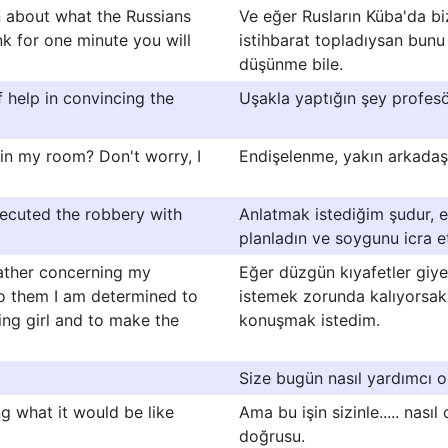
n about what the Russians
Ve eğer Rusların Küba'da b
nk for one minute you will
istihbarat topladıysan bunu
düşünme bile.
 help in convincing the
Uşakla yaptığın şey profesö
in my room? Don't worry, I
Endişelenme, yakın arkadaşl
xecuted the robbery with
Anlatmak istediğim şudur, e
planladın ve soygunu icra et
ather concerning my
Eğer düzgün kıyafetler giye
to them I am determined to
istemek zorunda kalıyorsak.
ing girl and to make the
konuşmak istedim.
Size bugün nasıl yardımcı ol
ng what it would be like
Ama bu işin sizinle..... na
doğrusu.