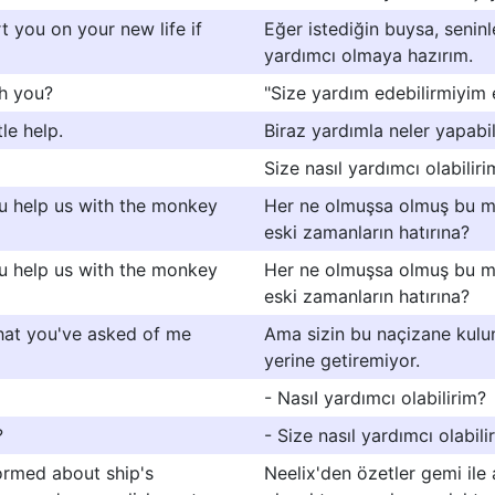
rt you on your new life if
Eğer istediğin buysa, seni
yardımcı olmaya hazırım.
th you?
"Size yardım edebilirmiyim
le help.
Biraz yardımla neler yapabi
Size nasıl yardımcı olabiliri
u help us with the monkey
Her ne olmuşsa olmuş bu ma
eski zamanların hatırına?
u help us with the monkey
Her ne olmuşsa olmuş bu ma
eski zamanların hatırına?
what you've asked of me
Ama sizin bu naçizane kulun
yerine getiremiyor.
- NasıI yardımcı olabilirim?
?
- Size nasıl yardımcı olabili
formed about ship's
Neelix'den özetler gemi ile 