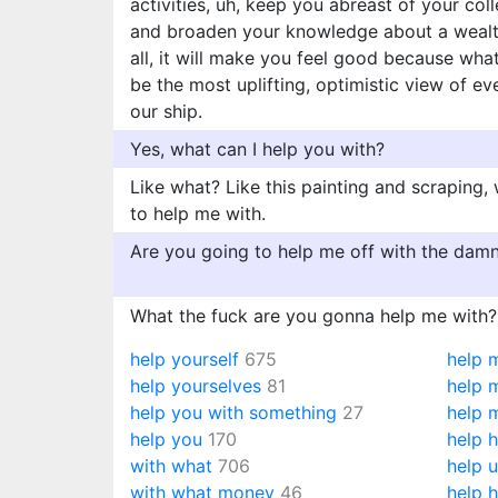
activities, uh, keep you abreast of your c
and broaden your knowledge about a wealth
all, it will make you feel good because wha
be the most uplifting, optimistic view of e
our ship.
Yes, what can I help you with?
Like what? Like this painting and scraping
to help me with.
Are you going to help me off with the damn
What the fuck are you gonna help me with?
help yourself
675
help 
help yourselves
81
help 
help you with something
27
help 
help you
170
help 
with what
706
help 
with what money
46
help h