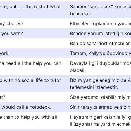
ne, but... .. the rest of what
Sanırım "sore buns" konusun
beni aşar.
 my chores?
Elbiseleri toplamama yardı
 you with?
Benden yardım istediğin ko
Ben de sana dert etmeni en
work.
Tamam, Kelly'ye ödevinde 
na need all the help you can
Davayla ilgili duyduklarımd
olacak.
 with no social life to tutor
Bizim yaz geleneğimiz de A
terlemesini izlemektir.
at?
Size yardımcı olabilir miyim
 would call a holodeck.
Sinir tarayıcılarımız ve siz
 than to help you with all
Hayatımın geri kalanını iyi
illüzyonlarına yardım etmek