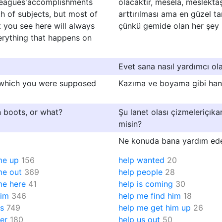
olleagues'accomplishments
olacaktır, mesela, meslektaşl
 of subjects, but most of
arttırılması ama en güzel ta
t you see here will always
çünkü gemide olan her şey i
verything that happens on
Evet sana nasıl yardımcı ola
, which you were supposed
Kazıma ve boyama gibi han
 boots, or what?
Şu lanet olası çizmeleriçı
misin?
Ne konuda bana yardım ed
me up
156
help wanted
20
me out
369
help people
28
me here
41
help is coming
30
him
346
help me find him
18
us
749
help me get him up
26
er
180
help us out
50