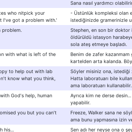
Sana nasıl yardımcı olabilir
exes who nitpick your
- Üstünlük kompleksi olan e
 I've got a problem with.'
istediğinizde gramerinizle 
a problem.
Stephen, en son bir doktor i
öldürüldü istasyon harabey
sola ateş etmeye başladı.
on with what is left of the
Benim de zafer kazanmam ge
kartelden arta kalanda. Böy
ppy to help out with lab
Söyler misiniz ona, istediği
on't know what you think,
Hatta laboratuarı bile kull
ama laboratuarı kullanabilir.
 with God's help, human
Ayrıca kim ne derse desin...
yapabilir.
romised you but you can't
Freeze, Walker sana ne söy
ama bunu yapmasına izin v
 his...
Sen adı her neyse ona o şey