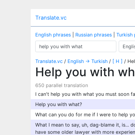
Translate.vc
English phrases
|
Russian phrases
|
Turkish
Translate.vc
/
English → Turkish
/
[ H ]
/ Hel
Help you with w
650 parallel translation
I can't help you with what you must soon fa
Help you with what?
What can you do for me if I were to help y
What I mean to say, uh, dag-blame it, is... 
have some older lawyer with more experienc