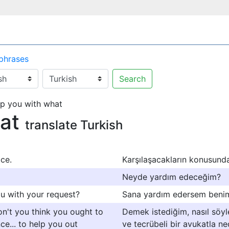
 phrases
Search
p you with what
hat
translate Turkish
ce.
Karşılaşacakların konusun
Neyde yardım edeceğim?
ou with your request?
Sana yardım edersem benim
don't you think you ought to
Demek istediğim, nasıl söyl
e... to help you out
ve tecrübeli bir avukatla 