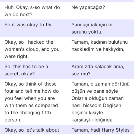
Huh. Okay, s-so what do
Ne yapacağız?
we do next?
So it was okay to fly.
Yani uçmak için bir
sorunu yoktu.
Okay, so I hacked the
Tamam, kadının bulutunu
woman's cloud, and you
hackledim ve haklıydın.
were right.
So, this has to be a
Aramızda kalacak ama,
secret, okay?
söz mü?
Okay, so think of these
Tamam, o zaman dörtünü
four and tell me how do
düşün ve bana söyle
you feel when you are
Onlarla olduğun zaman
with them as compared
nasıl hissedin Değişen
to the changing fifth
beşinci kişiyle
person.
karşılaştırıldığında.
Okay, so let's talk about
Tamam, hadi Harry Styles