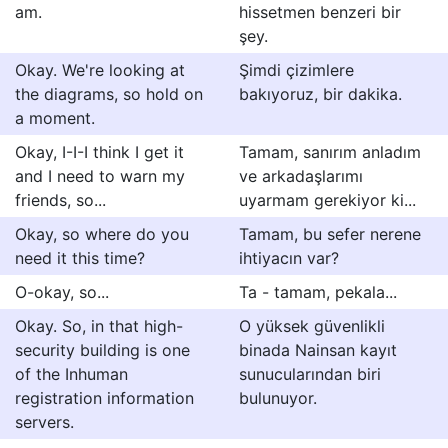
am.
hissetmen benzeri bir
şey.
Okay. We're looking at
Şimdi çizimlere
the diagrams, so hold on
bakıyoruz, bir dakika.
a moment.
Okay, I-I-I think I get it
Tamam, sanırım anladım
and I need to warn my
ve arkadaşlarımı
friends, so...
uyarmam gerekiyor ki...
Okay, so where do you
Tamam, bu sefer nerene
need it this time?
ihtiyacın var?
O-okay, so...
Ta - tamam, pekala...
Okay. So, in that high-
O yüksek güvenlikli
security building is one
binada Nainsan kayıt
of the Inhuman
sunucularından biri
registration information
bulunuyor.
servers.