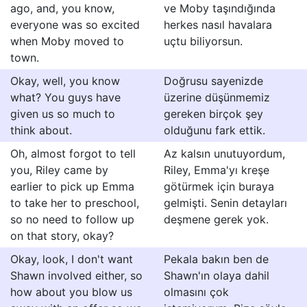
ago, and, you know,
ve Moby taşındığında
everyone was so excited
herkes nasıl havalara
when Moby moved to
uçtu biliyorsun.
town.
Okay, well, you know
Doğrusu sayenizde
what? You guys have
üzerine düşünmemiz
given us so much to
gereken birçok şey
think about.
olduğunu fark ettik.
Oh, almost forgot to tell
Az kalsın unutuyordum,
you, Riley came by
Riley, Emma'yı kreşe
earlier to pick up Emma
götürmek için buraya
to take her to preschool,
gelmişti. Senin detayları
so no need to follow up
deşmene gerek yok.
on that story, okay?
Okay, look, I don't want
Pekala bakın ben de
Shawn involved either, so
Shawn'ın olaya dahil
how about you blow us
olmasını çok