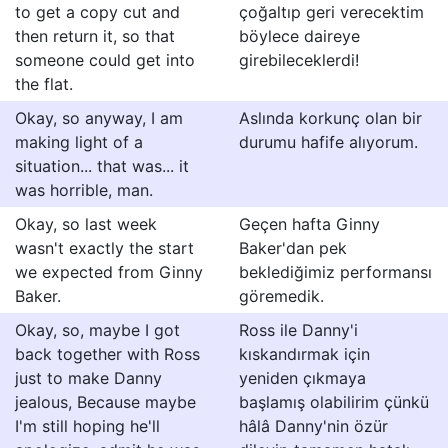
to get a copy cut and
çoğaltıp geri verecektim
then return it, so that
böylece daireye
someone could get into
girebileceklerdi!
the flat.
Okay, so anyway, I am
Aslında korkunç olan bir
making light of a
durumu hafife alıyorum.
situation... that was... it
was horrible, man.
Okay, so last week
Geçen hafta Ginny
wasn't exactly the start
Baker'dan pek
we expected from Ginny
beklediğimiz performansı
Baker.
göremedik.
Okay, so, maybe I got
Ross ile Danny'i
back together with Ross
kıskandırmak için
just to make Danny
yeniden çıkmaya
jealous, Because maybe
başlamış olabilirim çünkü
I'm still hoping he'll
hâlâ Danny'nin özür