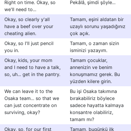
Right on time. Okay, so
Pekâlâ, şimdi şöyle...
we'll need to...
Okay, so clearly y'all
Tamam, eşini aldatan bir
have a beef over your
uzaylı sorunu yaşadığınız
cheating alien.
çok açık.
Okay, so I'll just pencil
Tamam, o zaman sizin
you in.
isminizi yazayım.
Okay, kids, your mom
Tamam çocuklar,
and I need to have a talk,
annenizin ve benim
so, uh... get in the pantry.
konuşmamız gerek. Bu
yüzden kilere girin.
We can leave it to the
Bu işi Osaka takımına
Osaka team... so that we
bırakabiliriz böylece
can just concentrate on
sadece hayatta kalmaya
surviving, okay?
konsantre olabiliriz,
tamam mı?
Okay, so, for our first
Tamam, bugünkü ilk