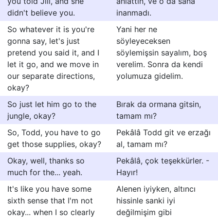
you told Jill, and she
anlattın, ve o da sana
didn't believe you.
inanmadı.
So whatever it is you're
Yani her ne
gonna say, let's just
söyleyeceksen
pretend you said it, and I
söylemişsin sayalım, boş
let it go, and we move in
verelim. Sonra da kendi
our separate directions,
yolumuza gidelim.
okay?
So just let him go to the
Bırak da ormana gitsin,
jungle, okay?
tamam mı?
So, Todd, you have to go
Pekâlâ Todd git ve erzağı
get those supplies, okay?
al, tamam mı?
Okay, well, thanks so
Pekâlâ, çok teşekkürler. -
much for the... yeah.
Hayır!
It's like you have some
Alenen iyiyken, altıncı
sixth sense that I'm not
hissinle sanki iyi
okay... when I so clearly
değilmişim gibi