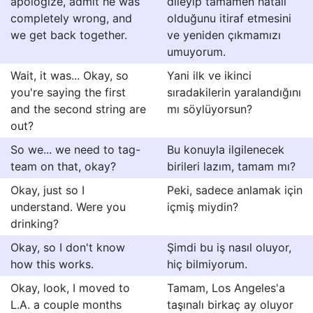
apologize, admit he was
dileyip tamamen hatalı
completely wrong, and
olduğunu itiraf etmesini
we get back together.
ve yeniden çıkmamızı
umuyorum.
Wait, it was... Okay, so
Yani ilk ve ikinci
you're saying the first
sıradakilerin yaralandığını
and the second string are
mı söylüyorsun?
out?
So we... we need to tag-
Bu konuyla ilgilenecek
team on that, okay?
birileri lazım, tamam mı?
Okay, just so I
Peki, sadece anlamak için
understand. Were you
içmiş miydin?
drinking?
Okay, so I don't know
Şimdi bu iş nasıl oluyor,
how this works.
hiç bilmiyorum.
Okay, look, I moved to
Tamam, Los Angeles'a
L.A. a couple months
taşınalı birkaç ay oluyor