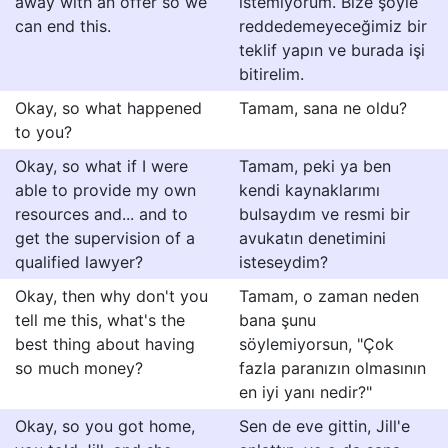
away with an offer so we
istemiyorum. Bize şöyle
can end this.
reddedemeyeceğimiz bir
teklif yapın ve burada işi
bitirelim.
Okay, so what happened
Tamam, sana ne oldu?
to you?
Okay, so what if I were
Tamam, peki ya ben
able to provide my own
kendi kaynaklarımı
resources and... and to
bulsaydım ve resmi bir
get the supervision of a
avukatın denetimini
qualified lawyer?
isteseydim?
Okay, then why don't you
Tamam, o zaman neden
tell me this, what's the
bana şunu
best thing about having
söylemiyorsun, "Çok
so much money?
fazla paranızın olmasının
en iyi yanı nedir?"
Okay, so you got home,
Sen de eve gittin, Jill'e