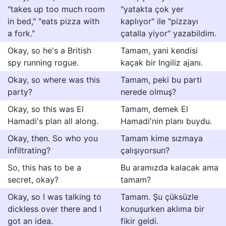
"takes up too much room
"yatakta çok yer
in bed," "eats pizza with
kaplıyor" ile "pizzayı
a fork."
çatalla yiyor" yazabildim.
Okay, so he's a British
Tamam, yani kendisi
spy running rogue.
kaçak bir Ingiliz ajanı.
Okay, so where was this
Tamam, peki bu parti
party?
nerede olmuş?
Okay, so this was El
Tamam, demek El
Hamadi's plan all along.
Hamadi'nin planı buydu.
Okay, then. So who you
Tamam kime sızmaya
infiltrating?
çalışıyorsun?
So, this has to be a
Bu aramızda kalacak ama
secret, okay?
tamam?
Okay, so I was talking to
Tamam. Şu çüksüzle
dickless over there and I
konuşurken aklıma bir
got an idea.
fikir geldi.