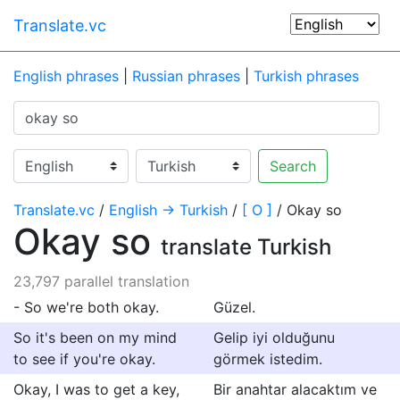
Translate.vc
English phrases
|
Russian phrases
|
Turkish phrases
Search
Translate.vc
/
English → Turkish
/
[ O ]
/ Okay so
Okay so
translate Turkish
23,797 parallel translation
- So we're both okay.
Güzel.
So it's been on my mind
Gelip iyi olduğunu
to see if you're okay.
görmek istedim.
Okay, I was to get a key,
Bir anahtar alacaktım ve