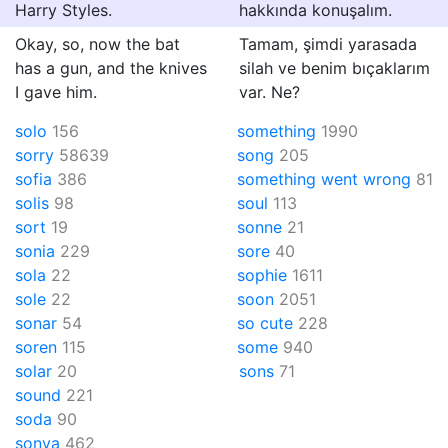
Harry Styles.
hakkında konuşalım.
Okay, so, now the bat
Tamam, şimdi yarasada
has a gun, and the knives
silah ve benim bıçaklarım
I gave him.
var. Ne?
solo
156
something
1990
sorry
58639
song
205
sofia
386
something went wrong
81
solis
98
soul
113
sort
19
sonne
21
sonia
229
sore
40
sola
22
sophie
1611
sole
22
soon
2051
sonar
54
so cute
228
soren
115
some
940
solar
20
sons
71
sound
221
soda
90
sonya
462