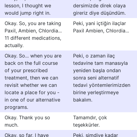
lesson, I thought we
dersimizde direk olaya
would jump right in.
gireriz diye düşündüm.
Okay. So, you are taking
Peki, yani içtiğin ilaçlar
Paxil, Ambien, Chlordia...
Paxil Ambien, Chlordia...
11 different medications,
actually.
Okay. So... when you are
Peki, o zaman ilaç
back on the full course
tedavine tam manasıyla
of your prescribed
yeniden başla ondan
treatment, then we can
sonra seni alternatif
revisit whether we can
tedavi yöntemlerimizden
locate a place for you -
birine yerleştirmeye
in one of our alternative
bakalım.
programs.
Okay. Thank you so
Tamamdır, çok
much.
teşekkürler.
Okay, so far, I have
Peki, şimdiye kadar