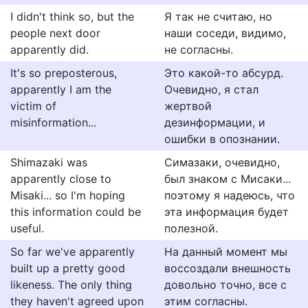
I didn't think so, but the
Я так не считаю, но
people next door
наши соседи, видимо,
apparently did.
не согласны.
It's so preposterous,
Это какой-то абсурд.
apparently I am the
Очевидно, я стал
victim of
жертвой
misinformation...
дезинформации, и
ошибки в опознании.
Shimazaki was
Симазаки, очевидно,
apparently close to
был знаком с Мисаки...
Misaki... so I'm hoping
поэтому я надеюсь, что
this information could be
эта информация будет
useful.
полезной.
So far we've apparently
На данный момент мы
built up a pretty good
воссоздали внешность
likeness. The only thing
довольно точно, все с
they haven't agreed upon
этим согласны.