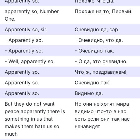
Apparently so.
Похоже, что да.
apparently so, Number
Похоже на то, Первый.
One.
Apparently so, sir.
Очевидно да, сэр.
- Apparently so.
- Очевидно, что да.
- Apparently so.
- Очевидно так.
- Well, apparently so.
- О да, это очевидно.
Apparently so.
Что ж, поздравляем!
Apparently so.
Очевидно так.
Apparently so.
Видимо да.
But they do not want
Но они не хотят мира
peace apparently there is
видимо что-то в нас
something in us that
есть если они так нас
makes them hate us so
ненавидят
much