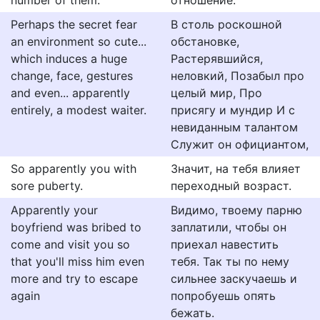
number of them.
отношение.
Perhaps the secret fear
В столь роскошной
an environment so cute...
обстановке,
which induces a huge
Растерявшийся,
change, face, gestures
неловкий, Позабыл про
and even... apparently
целый мир, Про
entirely, a modest waiter.
присягу и мундир И с
невиданным талантом
Служит он официантом,
So apparently you with
Значит, на тебя влияет
sore puberty.
переходный возраст.
Apparently your
Видимо, твоему парню
boyfriend was bribed to
заплатили, чтобы он
come and visit you so
приехал навестить
that you'll miss him even
тебя. Так ты по нему
more and try to escape
сильнее заскучаешь и
again
попробуешь опять
бежать.