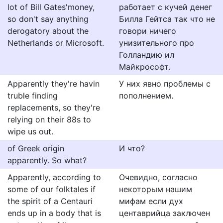
lot of Bill Gates'money,
работает с кучей денег
so don't say anything
Билла Гейтса так что не
derogatory about the
говори ничего
Netherlands or Microsoft.
унизительного про
Голландию ил
Майкрософт.
Apparently they're havin
У них явно проблемы с
truble finding
пополнением.
replacements, so they're
relying on their 88s to
wipe us out.
of Greek origin
И что?
apparently. So what?
Apparently, according to
Очевидно, согласно
some of our folktales if
некоторым нашим
the spirit of a Centauri
мифам если дух
ends up in a body that is
центаврийца заключен