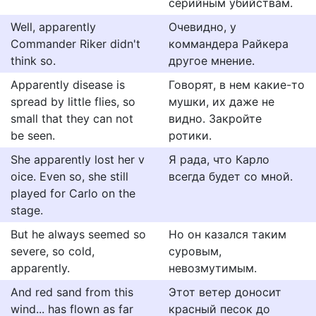
серийным убийствам.
Well, apparently
Очевидно, у
Commander Riker didn't
коммандера Райкера
think so.
другое мнение.
Apparently disease is
Говорят, в нем какие-то
spread by little flies, so
мушки, их даже не
small that they can not
видно. Закройте
be seen.
ротики.
She apparently lost her v
Я рада, что Карло
oice. Even so, she still
всегда будет со мной.
played for Carlo on the
stage.
But he always seemed so
Но он казался таким
severe, so cold,
суровым,
apparently.
невозмутимым.
And red sand from this
Этот ветер доносит
wind... has flown as far
красный песок до