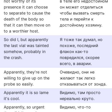
not worthy of its
в теле его недостойном
presence it can choose
он может отделиться
to separate to cause the
чтобы вызвать смерть
death of the body so
тела и перейти к
that it can then move on
достойному хозяину.
to a worthier host.
So did I, but apparently
Я тоже так думал, но
the last vial was tainted
похоже, последний
somehow, probably in
флакон как-то
the crash.
повредился, скорее
всего, в аварии.
Apparently, they're not
Очевидно, они не
willing to give up on the
желают так легко
probe so easily.
отказываться от зонда.
Apparently it is so lame
Видимо, там просто
it's cool.
нереально круто.
Apparently, so urgent
Видимо, что-то