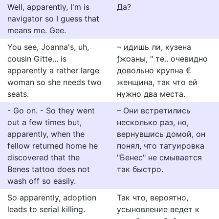
Well, apparently, I'm is
Да?
navigator so I guess that
means me. Gee.
You see, Joanna's, uh,
¬ идишь ли, кузена
cousin Gitte... is
ƒжоаны, " те.. очевидно
apparently a rather large
довольно крупна €
woman so she needs two
женщина, так что ей
seats.
нужно два места.
- Go on. - So they went
– Они встретились
out a few times but,
несколько раз, но,
apparently, when the
вернувшись домой, он
fellow returned home he
понял, что татуировка
discovered that the
"Бенес" не смывается
Benes tattoo does not
так быстро.
wash off so easily.
So apparently, adoption
Так что, вероятно,
leads to serial killing.
усыновление ведет к