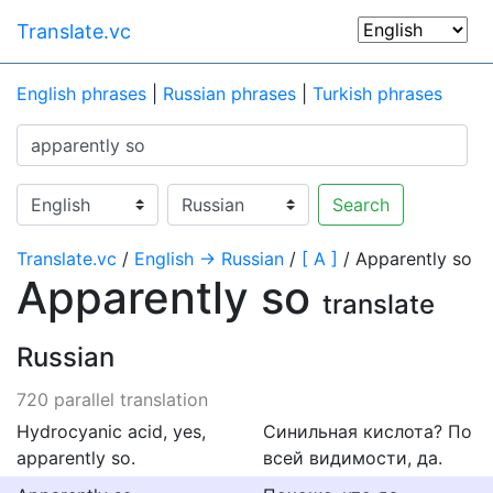
Translate.vc
English phrases
|
Russian phrases
|
Turkish phrases
Search
Translate.vc
/
English → Russian
/
[ A ]
/ Apparently so
Apparently so
translate
Russian
720 parallel translation
Hydrocyanic acid, yes,
Синильная кислота? По
apparently so.
всей видимости, да.