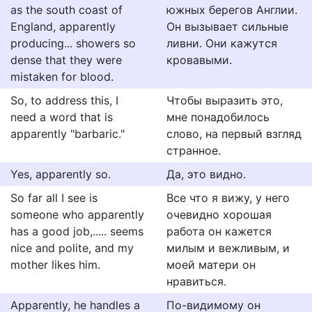
as the south coast of
южных берегов Англии.
England, apparently
Он вызывает сильные
producing... showers so
ливни. Они кажутся
dense that they were
кровавыми.
mistaken for blood.
So, to address this, I
Чтобы выразить это,
need a word that is
мне понадобилось
apparently "barbaric."
слово, на первый взгляд
странное.
Yes, apparently so.
Да, это видно.
So far all I see is
Все что я вижу, у него
someone who apparently
очевидно хорошая
has a good job,..... seems
работа он кажется
nice and polite, and my
милым и вежливым, и
mother likes him.
моей матери он
нравиться.
Apparently, he handles a
По-видимому он