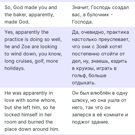
So, God made you and
Значит, Господь создал
the baker, apparently,
вас, а булочник -
made God.
Господа.
Yes, apparently the
Да, очевидно, практика
practice is doing so well,
настолько преуспевает,
he and Zoe are looking
что они с Зоей хотят
to wind down, you know,
постепенно отойти от
long cruises, golf, more
дел, ну, знаешь, ездить
holidays.
в круизы, играть в
гольф, больше
отдыхать.
He was apparently in
Он был влюблён в одну
love with some whore,
шлюху, но она ушла от
but she left him, so he
него, так что он
locked himself in her
заперся в её комнате и
room and burned the
поджог здание.
place down around him.