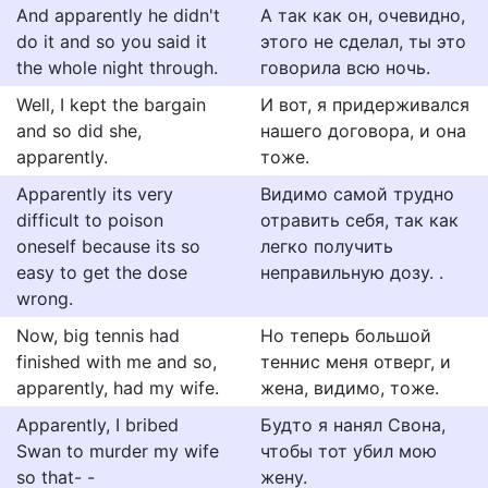
And apparently he didn't
А так как он, очевидно,
do it and so you said it
этого не сделал, ты это
the whole night through.
говорила всю ночь.
Well, I kept the bargain
И вот, я придерживался
and so did she,
нашего договора, и она
apparently.
тоже.
Apparently its very
Видимо самой трудно
difficult to poison
отравить себя, так как
oneself because its so
легко получить
easy to get the dose
неправильную дозу. .
wrong.
Now, big tennis had
Но теперь большой
finished with me and so,
теннис меня отверг, и
apparently, had my wife.
жена, видимо, тоже.
Apparently, I bribed
Будто я нанял Свона,
Swan to murder my wife
чтобы тот убил мою
so that- -
жену.