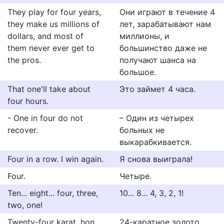
They play for four years,
Они играют в течение 4
they make us millions of
лет, зарабатывают нам
dollars, and most of
миллионы, и
them never ever get to
большинство даже не
the pros.
получают шанса на
большое.
That one'll take about
Это займет 4 часа.
four hours.
- One in four do not
– Один из четырех
recover.
больных не
выкарабкивается.
Four in a row. I win again.
Я снова выиграла!
Four.
Четыре.
Ten... eight... four, three,
10... 8... 4, 3, 2, 1!
two, one!
Twenty-four karat, hon.
24-каратное золото,