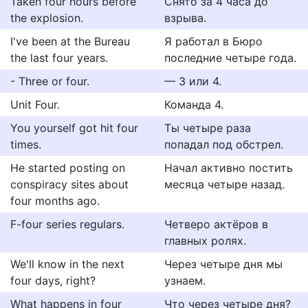
Taken four hours before
Снято за 4 часа до
the explosion.
взрыва.
I've been at the Bureau
Я работал в Бюро
the last four years.
последние четыре года.
- Three or four.
— 3 или 4.
Unit Four.
Команда 4.
You yourself got hit four
Ты четыре раза
times.
попадал под обстрел.
He started posting on
Начал активно постить
conspiracy sites about
месяца четыре назад.
four months ago.
F-four series regulars.
Четверо актёров в
главных ролях.
We'll know in the next
Через четыре дня мы
four days, right?
узнаем.
What happens in four
Что через четыре дня?