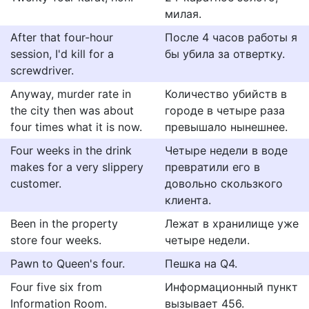
милая.
After that four-hour
После 4 часов работы я
session, I'd kill for a
бы убила за отвертку.
screwdriver.
Anyway, murder rate in
Количество убийств в
the city then was about
городе в четыре раза
four times what it is now.
превышало нынешнее.
Four weeks in the drink
Четыре недели в воде
makes for a very slippery
превратили его в
customer.
довольно скользкого
клиента.
Been in the property
Лежат в хранилище уже
store four weeks.
четыре недели.
Pawn to Queen's four.
Пешка на Q4.
Four five six from
Информационный пункт
Information Room.
вызывает 456.