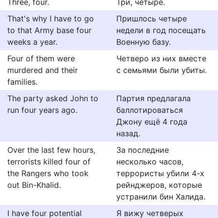
Three, four.
Три, четыре.
That's why I have to go
Пришлось четыре
to that Army base four
недели в год посещать
weeks a year.
Военную базу.
Four of them were
Четверо из них вместе
murdered and their
с семьями были убиты.
families.
The party asked John to
Партия предлагала
run four years ago.
баллотироваться
Джону ещё 4 года
назад.
Over the last few hours,
За последние
terrorists killed four of
несколько часов,
the Rangers who took
террористы убили 4-х
out Bin-Khalid.
рейнджеров, которые
устранили бин Халида.
I have four potential
Я вижу четверых