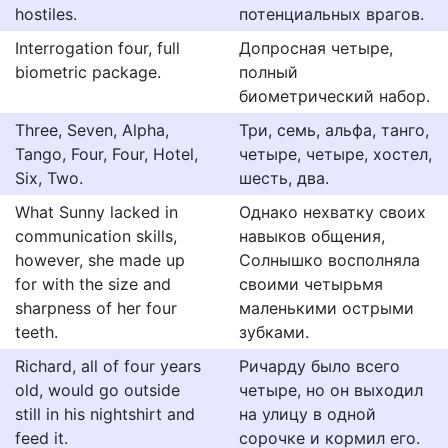
hostiles.
потенциальных врагов.
Interrogation four, full
Допросная четыре,
biometric package.
полный
биометрический набор.
Three, Seven, Alpha,
Три, семь, альфа, танго,
Tango, Four, Four, Hotel,
четыре, четыре, хостел,
Six, Two.
шесть, два.
What Sunny lacked in
Однако нехватку своих
communication skills,
навыков общения,
however, she made up
Солнышко восполняла
for with the size and
своими четырьмя
sharpness of her four
маленькими острыми
teeth.
зубками.
Richard, all of four years
Ричарду было всего
old, would go outside
четыре, но он выходил
still in his nightshirt and
на улицу в одной
feed it.
сорочке и кормил его.