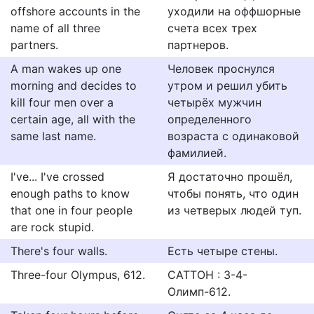
offshore accounts in the
уходили на оффшорные
name of all three
счета всех трех
partners.
партнеров.
A man wakes up one
Человек проснулся
morning and decides to
утром и решил убить
kill four men over a
четырёх мужчин
certain age, all with the
определенного
same last name.
возраста с одинаковой
фамилией.
I've... I've crossed
Я достаточно прошёл,
enough paths to know
чтобы понять, что один
that one in four people
из четверых людей туп.
are rock stupid.
There's four walls.
Есть четыре стены.
Three-four Olympus, 612.
САТТОН : 3-4-
Олимп-612.