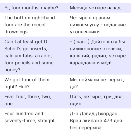
Er, four months, maybe?
Месяца четыре назад.
The bottom right-hand
Четыре в правом
four are the recent
нижнем углу - недавние
drownings.
утопленники.
Can I at least get Dr.
- ( чанг ) Дайте хотя бы
Scholl's gel inserts,
силиконовые стельки,
calcium tabs, a radio,
кальций, радио, четыре
four pencils and some
карандаша и мёд!
honey?
We got four of them,
Мы поймали четверых,
right? Huh?
да?
Five, four, three, two,
Пять, четыре, три, два,
one.
один.
Four hundred and
Д-р Дэвид Джордан
seventy-three, straight.
Врач экипажа 473 дня
без перерыва.