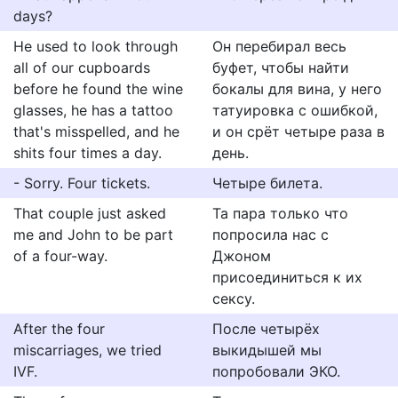
days?
He used to look through
Он перебирал весь
all of our cupboards
буфет, чтобы найти
before he found the wine
бокалы для вина, у него
glasses, he has a tattoo
татуировка с ошибкой,
that's misspelled, and he
и он срёт четыре раза в
shits four times a day.
день.
- Sorry. Four tickets.
Четыре билета.
That couple just asked
Та пара только что
me and John to be part
попросила нас с
of a four-way.
Джоном
присоединиться к их
сексу.
After the four
После четырёх
miscarriages, we tried
выкидышей мы
IVF.
попробовали ЭКО.