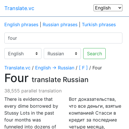
Translate.vc
English phrases
|
Russian phrases
|
Turkish phrases
Search
Translate.vc
/
English → Russian
/
[ F ]
/ Four
Four
translate Russian
38,555 parallel translation
There is evidence that
Вот доказательства,
every dime borrowed by
что все деньги, взятые
Stussy Lots in the past
компанией Стасси в
four months was
кредит за последние
funneled into dozens of
четыре месяца,