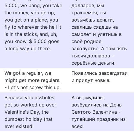
5,000, we bang, you take
долларов, мы
the money, you go up,
трахнемся, ты
you get on a plane, you
возьмёшь деньги,
fly to wherever the hell it
свалишь сядешь на
is in the sticks, and, uh,
самолёт и улетишь в
you know, $ 5,000 goes
своё родное
a long way up there.
захолустье. А там пять
тысяч долларов -
серьёзные деньги.
We got a regular, we
Появились завсегдатаи
might get more regulars.
и придут новые.
- Let's not screw this up.
Because you assholes
А вы, мудилы,
get so worked up over
возбудились на День
Valentine's Day, the
Святого Валентина -
dumbest holiday that
тупейший праздник из
ever existed!
всех!