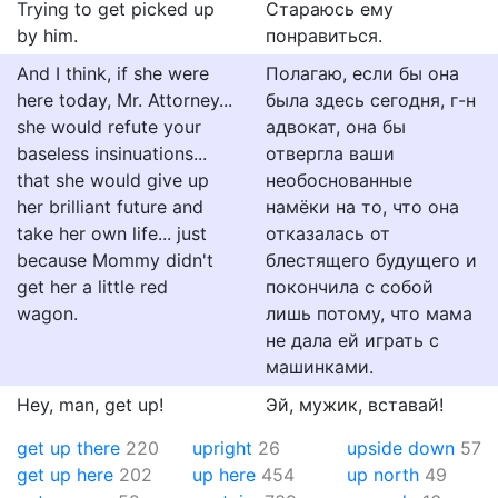
Trying to get picked up
Стараюсь ему
by him.
понравиться.
And I think, if she were
Полагаю, если бы она
here today, Mr. Attorney...
была здесь сегодня, г-н
she would refute your
адвокат, она бы
baseless insinuations...
отвергла ваши
that she would give up
необоснованные
her brilliant future and
намёки на то, что она
take her own life... just
отказалась от
because Mommy didn't
блестящего будущего и
get her a little red
покончила с собой
wagon.
лишь потому, что мама
не дала ей играть с
машинками.
Hey, man, get up!
Эй, мужик, вставай!
get up there
220
upright
26
upside down
57
get up here
202
up here
454
up north
49