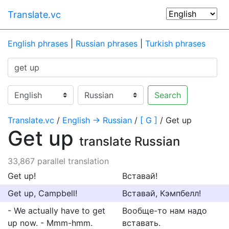
Translate.vc
English phrases
|
Russian phrases
|
Turkish phrases
Search
Translate.vc
/
English → Russian
/
[ G ]
/ Get up
Get up
translate Russian
33,867 parallel translation
Get up!
Вставай!
Get up, Campbell!
Вставай, Кэмпбелл!
- We actually have to get
Вообще-то нам надо
up now. - Mmm-hmm.
вставать.