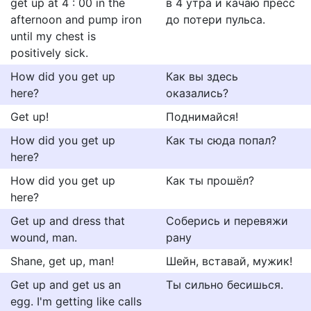
get up at 4 : 00 in the
в 4 утра и качаю пресс
afternoon and pump iron
до потери пульса.
until my chest is
positively sick.
How did you get up
Как вы здесь
here?
оказались?
Get up!
Поднимайся!
How did you get up
Как ты сюда попал?
here?
How did you get up
Как ты прошёл?
here?
Get up and dress that
Соберись и перевяжи
wound, man.
рану
Shane, get up, man!
Шейн, вставай, мужик!
Get up and get us an
Ты сильно бесишься.
egg. I'm getting like calls