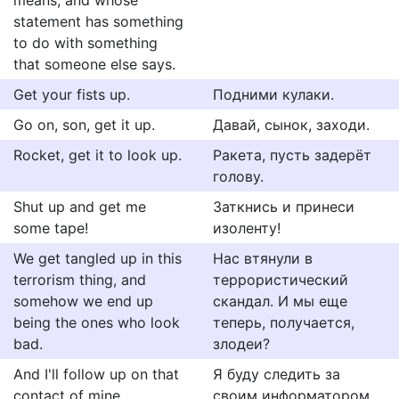
means, and whose
statement has something
to do with something
that someone else says.
Get your fists up.
Подними кулаки.
Go on, son, get it up.
Давай, сынок, заходи.
Rocket, get it to look up.
Ракета, пусть задерёт
голову.
Shut up and get me
Заткнись и принеси
some tape!
изоленту!
We get tangled up in this
Нас втянули в
terrorism thing, and
террористический
somehow we end up
скандал. И мы еще
being the ones who look
теперь, получается,
bad.
злодеи?
And I'll follow up on that
Я буду следить за
contact of mine,
своим информатором,