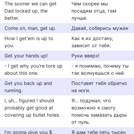
The sooner we can get
Чем скорее мы
Dad locked up, the
посадим отца, тем
better.
лучше.
Come on, man, get up.
Давай, соберись мужик
How I get'em is up to
Как я их достану,
you.
зависит от тебя.
Get your hands up!
Руки вверх!
- I get why you're tore up
- я понимаю, почему ты
about this one.
так волнуешься о ней.
Get you back up and
Поставят тебя обратно
running.
на ноги.
I, uh... figured I should
Я... подумал, что
probably get good at
возможно я смогу
covering up bullet holes.
помочь замазать дыры
от пуль.
I'm gonna give you $
Я дам тебе пять тысяч