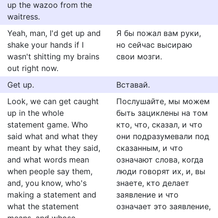
up the wazoo from the
waitress.
Yeah, man, I'd get up and
Я бы пожал вам руки,
shake your hands if I
но сейчас высираю
wasn't shitting my brains
свои мозги.
out right now.
Get up.
Вставай.
Look, we can get caught
Послушайте, мы можем
up in the whole
быть зациклены на том
statement game. Who
кто, что, сказал, и что
said what and what they
они подразумевали под
meant by what they said,
сказанным, и что
and what words mean
означают слова, когда
when people say them,
люди говорят их, и, вы
and, you know, who's
знаете, кто делает
making a statement and
заявление и что
what the statement
означает это заявление,