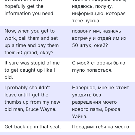
hopefully get the
надеюсь, получу,
information you need.
информацию, которая
тебе нужна.
Now, when you get to
позвони им, назначь
work, call them and set
встречу и отдай им их
up a time and pay them
50 штук, окей?
their 50 grand, okay?
It sure was stupid of me
С моей стороны было
to get caught up like I
глупо попасться.
did.
I probably shouldn't
Наверное, мне не стоит
leave until I get the
уходить без
thumbs up from my new
разрешения моего
old man, Bruce Wayne.
нового папы, Брюса
Уэйна.
Get back up in that seat.
Посадим тебя на место.