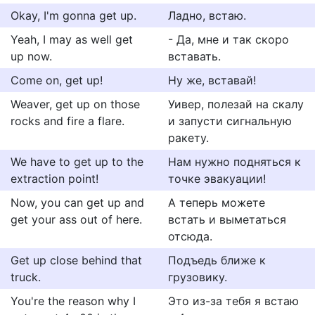
Okay, I'm gonna get up.
Ладно, встаю.
Yeah, I may as well get
- Да, мне и так скоро
up now.
вставать.
Come on, get up!
Ну же, вставай!
Weaver, get up on those
Уивер, полезай на скалу
rocks and fire a flare.
и запусти сигнальную
ракету.
We have to get up to the
Нам нужно подняться к
extraction point!
точке эвакуации!
Now, you can get up and
А теперь можете
get your ass out of here.
встать и выметаться
отсюда.
Get up close behind that
Подъедь ближе к
truck.
грузовику.
You're the reason why I
Это из-за тебя я встаю