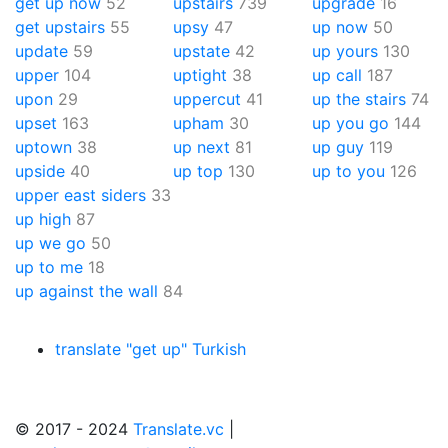
get up now
52
upstairs
739
upgrade
16
get upstairs
55
upsy
47
up now
50
update
59
upstate
42
up yours
130
upper
104
uptight
38
up call
187
upon
29
uppercut
41
up the stairs
74
upset
163
upham
30
up you go
144
uptown
38
up next
81
up guy
119
upside
40
up top
130
up to you
126
upper east siders
33
up high
87
up we go
50
up to me
18
up against the wall
84
translate "get up" Turkish
© 2017 - 2024
Translate.vc
|