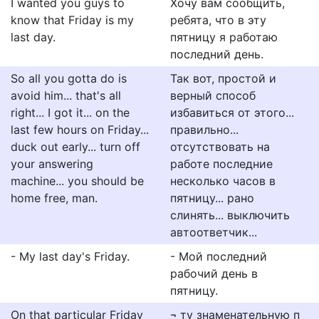
I wanted you guys to
Хочу вам сообщить,
know that Friday is my
ребята, что в эту
last day.
пятницу я работаю
последний день.
So all you gotta do is
Так вот, простой и
avoid him... that's all
верный способ
right... I got it... on the
избавиться от этого...
last few hours on Friday...
правильно...
duck out early... turn off
отсутствовать на
your answering
работе последние
machine... you should be
несколько часов в
home free, man.
пятницу... рано
слинять... выключить
автоответчик...
- My last day's Friday.
- Мой последний
рабочий день в
пятницу.
On that particular Friday
¬ ту знаменательную п