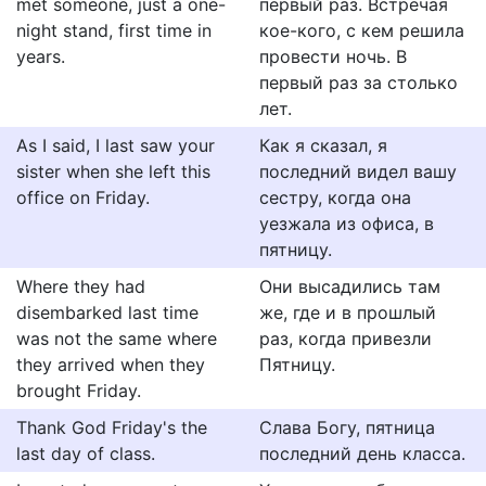
met someone, just a one-
первый раз. Встречая
night stand, first time in
кое-кого, с кем решила
years.
провести ночь. В
первый раз за столько
лет.
As I said, I last saw your
Как я сказал, я
sister when she left this
последний видел вашу
office on Friday.
сестру, когда она
уезжала из офиса, в
пятницу.
Where they had
Они высадились там
disembarked last time
же, где и в прошлый
was not the same where
раз, когда привезли
they arrived when they
Пятницу.
brought Friday.
Thank God Friday's the
Слава Богу, пятница
last day of class.
последний день класса.