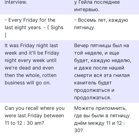
interview.
у Гейла последнее
интервью.
- Every Friday for the
- Восемь лет, каждую
last eight years. - { Sighs
пятницу.
]
It was Friday night last
Вечер пятницы был на
week and it'll be Friday
той неделе, и еще
night every week until
будет, каждую неделю,
we're dead and even
и даже после нашей
then the whole, rotten
смерти вся эта гнилая
business will go on.
канитель будет
продолжаться и
продолжаться.
Can you recall where you
Можете припомнить,
were last Friday between
где вы были в пятницу
11 to 12 : 30 am?
днём между 11 и 12 :
30?