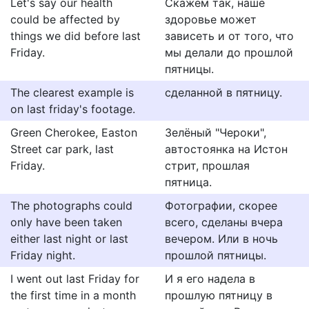
Let's say our health
Скажем так, наше
could be affected by
здоровье может
things we did before last
зависеть и от того, что
Friday.
мы делали до прошлой
пятницы.
The clearest example is
сделанной в пятницу.
on last friday's footage.
Green Cherokee, Easton
Зелёный "Чероки",
Street car park, last
автостоянка на Истон
Friday.
стрит, прошлая
пятница.
The photographs could
Фотографии, скорее
only have been taken
всего, сделаны вчера
either last night or last
вечером. Или в ночь
Friday night.
прошлой пятницы.
I went out last Friday for
И я его надела в
the first time in a month
прошлую пятницу в