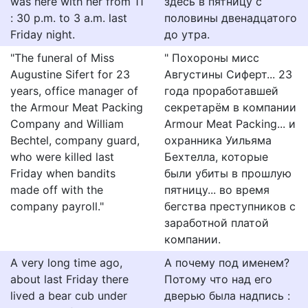
was here with her from 11
здесь в пятницу с
: 30 p.m. to 3 a.m. last
половины двенадцатого
Friday night.
до утра.
"The funeral of Miss
" Похороны мисс
Augustine Sifert for 23
Августины Сиферт... 23
years, office manager of
года проработавшей
the Armour Meat Packing
секретарём в компании
Company and William
Armour Meat Packing... и
Bechtel, company guard,
охранника Уильяма
who were killed last
Бехтелла, которые
Friday when bandits
были убиты в прошлую
made off with the
пятницу... во время
company payroll."
бегства преступников с
заработной платой
компании.
A very long time ago,
А почему под именем?
about last Friday there
Потому что над его
lived a bear cub under
дверью была надпись :