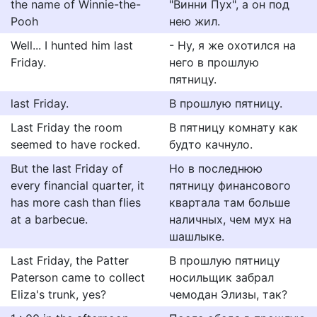
the name of Winnie-the-
"Винни Пух", а он под
Pooh
нею жил.
Well... I hunted him last
- Ну, я же охотился на
Friday.
него в прошлую
пятницу.
last Friday.
В прошлую пятницу.
Last Friday the room
В пятницу комнату как
seemed to have rocked.
будто качнуло.
But the last Friday of
Но в последнюю
every financial quarter, it
пятницу финансового
has more cash than flies
квартала там больше
at a barbecue.
наличных, чем мух на
шашлыке.
Last Friday, the Patter
В прошлую пятницу
Paterson came to collect
носильщик забрал
Eliza's trunk, yes?
чемодан Элизы, так?