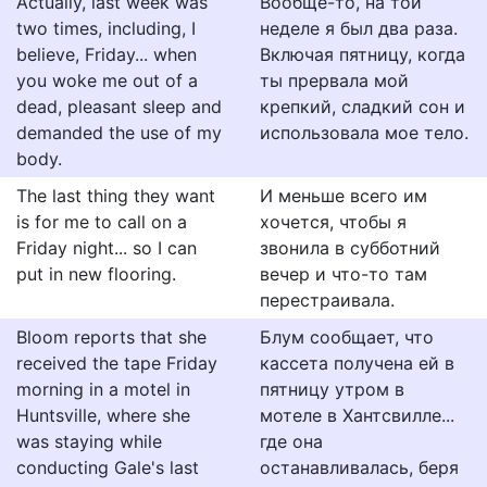
Actually, last week was
Вообще-то, на той
two times, including, I
неделе я был два раза.
believe, Friday... when
Включая пятницу, когда
you woke me out of a
ты прервала мой
dead, pleasant sleep and
крепкий, сладкий сон и
demanded the use of my
использовала мое тело.
body.
The last thing they want
И меньше всего им
is for me to call on a
хочется, чтобы я
Friday night... so I can
звонила в субботний
put in new flooring.
вечер и что-то там
перестраивала.
Bloom reports that she
Блум сообщает, что
received the tape Friday
кассета получена ей в
morning in a motel in
пятницу утром в
Huntsville, where she
мотеле в Хантсвилле...
was staying while
где она
conducting Gale's last
останавливалась, беря