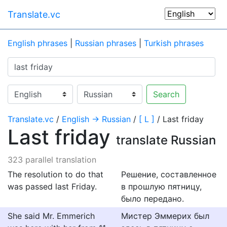
Translate.vc
English phrases
|
Russian phrases
|
Turkish phrases
Search
Translate.vc
/
English → Russian
/
[ L ]
/ Last friday
Last friday
translate Russian
323 parallel translation
The resolution to do that
Решение, составленное
was passed last Friday.
в прошлую пятницу,
было передано.
She said Mr. Emmerich
Мистер Эммерих был