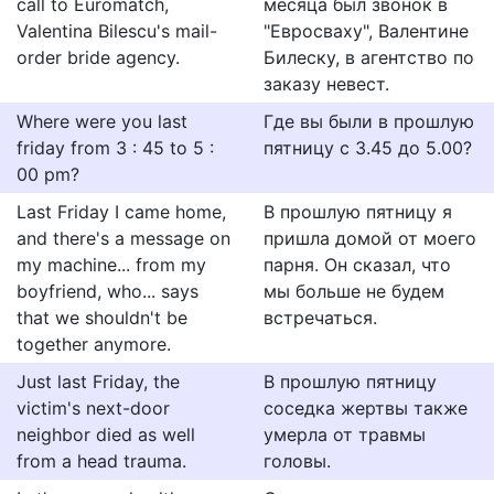
call to Euromatch,
месяца был звонок в
Valentina Bilescu's mail-
"Евросваху", Валентине
order bride agency.
Билеску, в агентство по
заказу невест.
Where were you last
Где вы были в прошлую
friday from 3 : 45 to 5 :
пятницу с 3.45 до 5.00?
00 pm?
Last Friday I came home,
В прошлую пятницу я
and there's a message on
пришла домой от моего
my machine... from my
парня. Он сказал, что
boyfriend, who... says
мы больше не будем
that we shouldn't be
встречаться.
together anymore.
Just last Friday, the
В прошлую пятницу
victim's next-door
соседка жертвы также
neighbor died as well
умерла от травмы
from a head trauma.
головы.