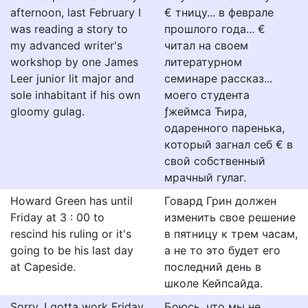
afternoon, last February I
€ тницу... в феврале
was reading a story to
прошлого года... €
my advanced writer's
читал на своем
workshop by one James
литературном
Leer junior lit major and
семинаре рассказ...
sole inhabitant if his own
моего студента
gloomy gulag.
ƒжеймса Ћира,
одаренного паренька,
который загнал себ € в
свой собственный
мрачный гулаг.
Howard Green has until
Говард Грин должен
Friday at 3 : 00 to
изменить свое решение
rescind his ruling or it's
в пятницу к трем часам,
going to be his last day
а не то это будет его
at Capeside.
последний день в
школе Кейпсайда.
Sorry, I gotta work Friday
Боюсь, что мы не