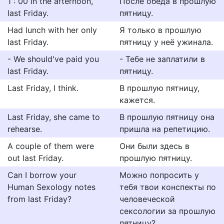
1 : 00 in the afternoon,
После обеда в прошлую
last Friday.
пятницу.
Had lunch with her only
Я только в прошлую
last Friday.
пятницу у неё ужинала.
- We should've paid you
- Тебе не заплатили в
last Friday.
пятницу.
Last Friday, I think.
В прошлую пятницу,
кажется.
Last Friday, she came to
В прошлую пятницу она
rehearse.
пришла на репетицию.
A couple of them were
Они были здесь в
out last Friday.
прошлую пятницу.
Can I borrow your
Можно попросить у
Human Sexology notes
тебя твои конспекты по
from last Friday?
человеческой
сексологии за прошлую
пятницу?