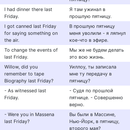
I had dinner there last
Я там ужинал в
Friday.
прошлую пятницу.
I got canned last Friday
В прошлую пятницу
for saying something on
меня уволили - я ляпнул
the air.
кое-что в эфире.
To change the events of
Мы же не будем делать
last Friday.
это всю жизнь.
Willow, did you
Уиллоу, ты записала
remember to tape
мне ту передачу в
Biography last Friday?
пятницу?
- As witnessed last
- Судя по прошлой
Friday.
пятнице. - Совершенно
верно.
- Were you in Massena
Вы были в Массине,
last Friday?
Нью-Йорк, в пятницу,
второго мая?