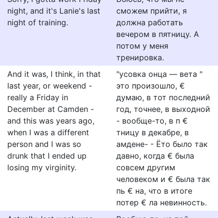
night, and it's Lanie's last
сможем прийти, я
night of training.
должна работать
вечером в пятницу. А
потом у меня
тренировка.
And it was, I think, in that
"усовка онца — вета "
last year, or weekend -
это произошло, €
really a Friday in
думаю, в тот последний
December at Camden -
год, точнее, в выходной
and this was years ago,
- вообще-то, в п €
when I was a different
тницу в декабре, в
person and I was so
амдене- - Ёто было так
drunk that I ended up
давно, когда € была
losing my virginity.
совсем другим
человеком и € была так
пь € на, что в итоге
потер € ла невинность.