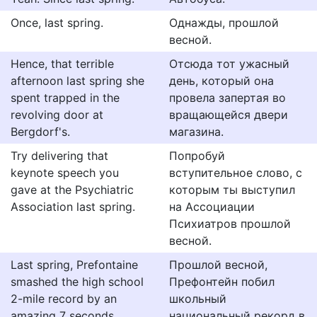
Once, last spring.
Однажды, прошлой
весной.
Hence, that terrible
Отсюда тот ужасный
afternoon last spring she
день, который она
spent trapped in the
провела запертая во
revolving door at
вращающейся двери
Bergdorf's.
магазина.
Try delivering that
Попробуй
keynote speech you
вступительное слово, с
gave at the Psychiatric
которым ты выступил
Association last spring.
на Ассоциации
Психиатров прошлой
весной.
Last spring, Prefontaine
Прошлой весной,
smashed the high school
Префонтейн побил
2-mile record by an
школьный
amazing 7 seconds.
национальный рекорд в