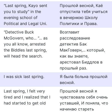
"Last spring, Kayo sent
Прошлой весной, Каё
you to study" in the
отпустила тебя учиться
evening school of
в вечернюю Школу
Political and Legal Uni.
Политики и Права.
"Detective Buck
Возглавит
McGovern, who... "... as
расследование
you all know, arrested
детектив Бак
the Biddles last spring,
МакГоверн,... который,
will head the search.
как вы знаете,
арестовал Биддлов в
прошлый раз.
I was sick last spring.
Я была больна прошлой
весной.
Last spring, I felt very
Прошлой весной я
tired and I realized that I
чувствовала себя очень
had started to get old
уставшей, И поняла, что
начинаю стареть