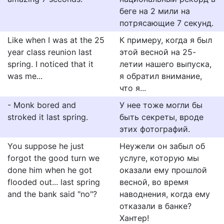
беге на 2 мили на
потрясающие 7 секунд.
Like when I was at the 25
К примеру, когда я был
year class reunion last
этой весной на 25-
spring. I noticed that it
летии нашего выпуска,
was me...
я обратил внимание,
что я...
- Monk bored and
У нее тоже могли бы
stroked it last spring.
быть секреты, вроде
этих фотографий.
You suppose he just
Неужели он забыл об
forgot the good turn we
услуге, которую мы
done him when he got
оказали ему прошлой
flooded out... last spring
весной, во время
and the bank said "no"?
наводнения, когда ему
отказали в банке?
Хантер!