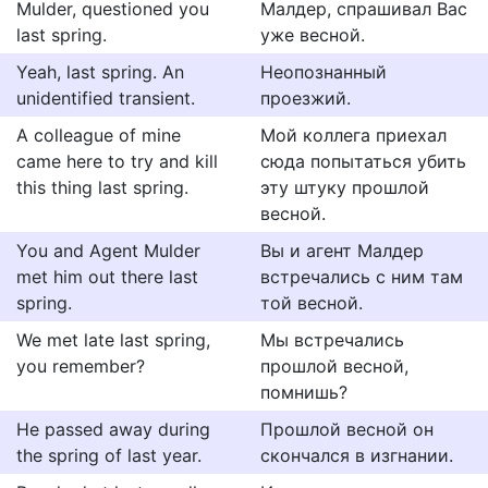
Mulder, questioned you
Малдер, спрашивал Вас
last spring.
уже весной.
Yeah, last spring. An
Неопознанный
unidentified transient.
проезжий.
A colleague of mine
Мой коллега приехал
came here to try and kill
сюда попытаться убить
this thing last spring.
эту штуку прошлой
весной.
You and Agent Mulder
Вы и агент Малдер
met him out there last
встречались с ним там
spring.
той весной.
We met late last spring,
Мы встречались
you remember?
прошлой весной,
помнишь?
He passed away during
Прошлой весной он
the spring of last year.
скончался в изгнании.