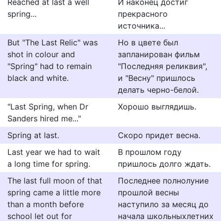
Reached at last a well
И наконец достиг
spring...
прекрасного
источника...
But "The Last Relic" was
Но в цвете был
shot in colour and
запланирован фильм
"Spring" had to remain
"Последняя реликвия",
black and white.
и "Весну" пришлось
делать черно-белой.
"Last Spring, when Dr
Хорошо выглядишь.
Sanders hired me..."
Spring at last.
Скоро придет весна.
Last year we had to wait
В прошлом году
a long time for spring.
пришлось долго ждать.
The last full moon of that
Последнее полнолуние
spring came a little more
прошлой весны
than a month before
наступило за месяц до
school let out for
начала школьныхлетних