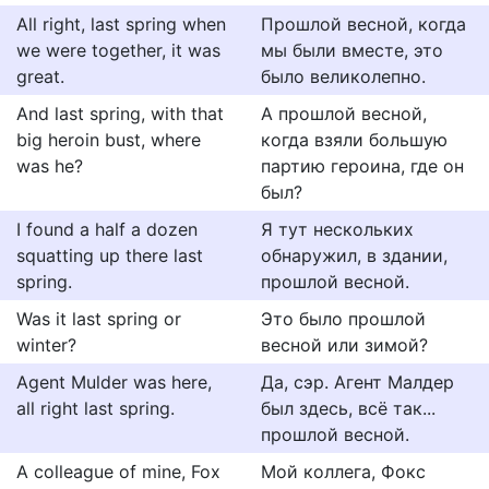
All right, last spring when
Прошлой весной, когда
we were together, it was
мы были вместе, это
great.
было великолепно.
And last spring, with that
А прошлой весной,
big heroin bust, where
когда взяли большую
was he?
партию героина, где он
был?
I found a half a dozen
Я тут нескольких
squatting up there last
обнаружил, в здании,
spring.
прошлой весной.
Was it last spring or
Это было прошлой
winter?
весной или зимой?
Agent Mulder was here,
Да, сэр. Агент Малдер
all right last spring.
был здесь, всё так...
прошлой весной.
A colleague of mine, Fox
Мой коллега, Фокс