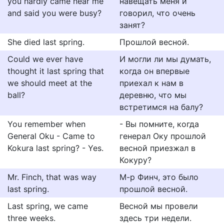
you hardly came near me
навещать меня и
and said you were busy?
говорил, что очень
занят?
She died last spring.
Прошлой весной.
Could we ever have
И могли ли мы думать,
thought it last spring that
когда он впервые
we should meet at the
приехал к нам в
ball?
деревню, что мы
встретимся на балу?
You remember when
- Вы помните, когда
General Oku - Came to
генерал Оку прошлой
Kokura last spring? - Yes.
весной приезжал в
Кокуру?
Mr. Finch, that was way
М-р Финч, это было
last spring.
прошлой весной.
Last spring, we came
Весной мы провели
three weeks.
здесь три недели.