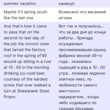
summer vacation.
каникул.
Maybe it'll spring south
Возможно это весенний
like the last one.
шторм.
And that's how it came
Вот так и получилось...
to pass that on the
что за два дня до конца
second-to-last day of
работы... бригада
the job the convict crew
осужденных
that tarred the factory
просмаливавшая крышу
roof in the spring of'49
фабрики весной 49-го
wound up sitting in a row
года... оказалась
at 10 : 00 in the morning
сидящей в ряд в 10 : 00
drinking icy-cold beer,
утра... попивая ледяное
courtesy of the hardest
элитное пиво, по
screw that ever walked a
любезности самого
turn at Shawshank State
жестокого
Prison.
надзирателя... когда-
либо ходившего по
тюрьме Шоушенк.