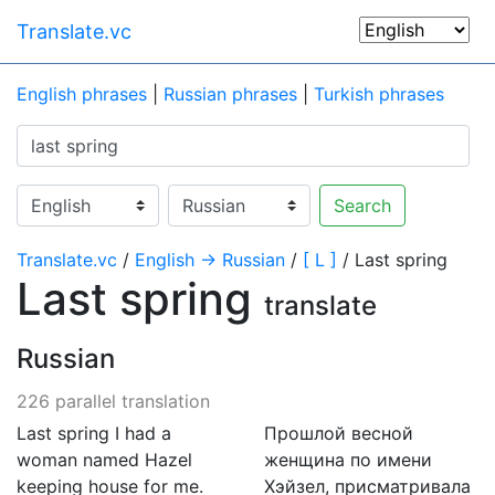
Translate.vc
English phrases
|
Russian phrases
|
Turkish phrases
Search
Translate.vc
/
English → Russian
/
[ L ]
/ Last spring
Last spring
translate
Russian
226 parallel translation
Last spring I had a
Прошлой весной
woman named Hazel
женщина по имени
keeping house for me.
Хэйзел, присматривала