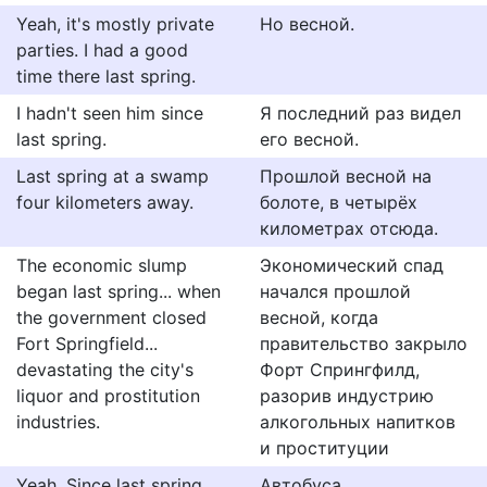
Yeah, it's mostly private
Но весной.
parties. I had a good
time there last spring.
I hadn't seen him since
Я последний раз видел
last spring.
его весной.
Last spring at a swamp
Прошлой весной на
four kilometers away.
болоте, в четырёх
километрах отсюда.
The economic slump
Экономический спад
began last spring... when
начался прошлой
the government closed
весной, когда
Fort Springfield...
правительство закрыло
devastating the city's
Форт Спрингфилд,
liquor and prostitution
разорив индустрию
industries.
алкогольных напитков
и проституции
Yeah. Since last spring.
Автобуса.