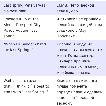
Last spring Petar, I was
Ему я, Петр, весной
his best man.
стал кумом.
I picked it up at the
Я отхватил её прошлой
Mount Prospect City
весной на полицейском
Police Auction last
аукционе в Маунт
spring.
Проспект.
"When Dr Sanders hired
Хорошо, я уйду, но
me last Spring..."
сначала вы выслушаете
меня. Когда доктор
Сандерс прошлой
весной нанимал меня,
мне было сказано...
Wait... let ´ s reverse
Знаешь, я думаю, что
that... I think it ´ s best to
лучше поменять
start with "Last Spring..."
порядок слов и сделать
акцент на "прошлой
весной".