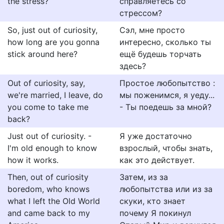
the stress?
справляетесь со
стрессом?
So, just out of curiosity,
Сэл, мне просто
how long are you gonna
интересно, сколько ты
stick around here?
ещё будешь торчать
здесь?
Out of curiosity, say,
Простое любопытство :
we're married, I leave, do
мы поженимся, я уеду...
you come to take me
- Ты поедешь за мной?
back?
Just out of curiosity. -
Я уже достаточно
I'm old enough to know
взрослый, чтобы знать,
how it works.
как это действует.
Then, out of curiosity
Затем, из за
boredom, who knows
любопытства или из за
what I left the Old World
скуки, кто знает
and came back to my
почему Я покинул