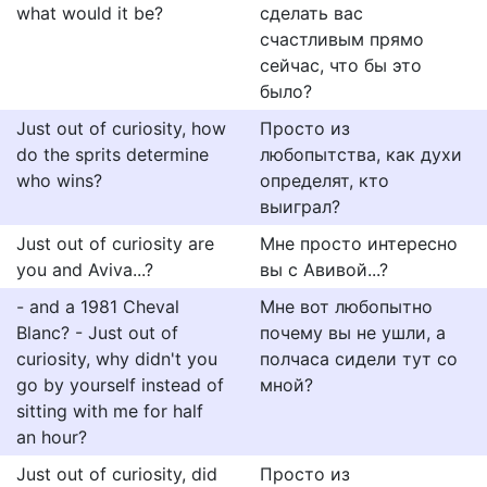
what would it be?
сделать вас
счастливым прямо
сейчас, что бы это
было?
Just out of curiosity, how
Просто из
do the sprits determine
любопытства, как духи
who wins?
определят, кто
выиграл?
Just out of curiosity are
Мне просто интересно
you and Aviva...?
вы с Авивой...?
- and a 1981 Cheval
Мне вот любопытно
Blanc? - Just out of
почему вы не ушли, а
curiosity, why didn't you
полчаса сидели тут со
go by yourself instead of
мной?
sitting with me for half
an hour?
Just out of curiosity, did
Просто из