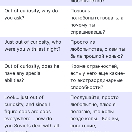
любопытство?
Out of curiosity, why do
Позволь
you ask?
полюбопытствовать, а
почему ты
спрашиваешь?
Just out of curiosity, who
Просто из
were you with last night?
любопытства, с кем ты
была прошлой ночью?
Out of curiosity, does he
Кроме странностей,
have any special
есть у него еще какие-
abilities?
то экстраординарные
способности?
Look... just out of
Послушайте, просто
curiosity, and since I
любопытно, плюс я
figure cops are cops
полагаю, что копы
everywhere... how do
везде копы... Как вы,
you Soviets deal with all
советские,