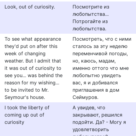
Look, out of curiosity.
Посмотрите из
любопытства...
Потрогайте из
любопытства.
To see what appearance
Посмотреть, что с ними
they'd put on after this
сталось за эту неделю
week of changing
переменчивой погоды,
weather. But I admit that
но, каюсь, мадам,
it was out of curiosity to
именно оттого что мне
see you... was behind the
любопытно увидеть
reason for my wishing...
вас, я и добивался
to be invited to Mr.
приглашения в дом
Seymour's house.
Сеймуров.
I took the liberty of
А увидев, что
coming up out of
закрывают, решился
curiosity
подойти. Да? - Могу я
удовлетворить