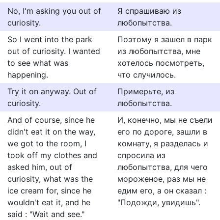
No, I'm asking you out of
Я спрашиваю из
curiosity.
любопытства.
So I went into the park
Поэтому я зашел в парк
out of curiosity. I wanted
из любопытства, мне
to see what was
хотелось посмотреть,
happening.
что случилось.
Try it on anyway. Out of
Примерьте, из
curiosity.
любопытства.
And of course, since he
И, конечно, мы не съели
didn't eat it on the way,
его по дороге, зашли в
we got to the room, I
комнату, я разделась и
took off my clothes and
спросила из
asked him, out of
любопытства, для чего
curiosity, what was the
мороженое, раз мы не
ice cream for, since he
едим его, а он сказал :
wouldn't eat it, and he
"Подожди, увидишь".
said : "Wait and see."