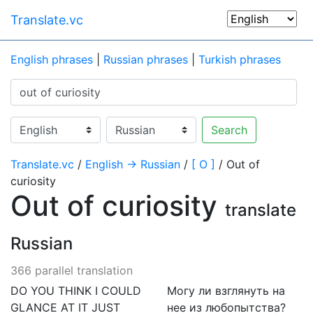
Translate.vc
English phrases
|
Russian phrases
|
Turkish phrases
Search
Translate.vc
/
English → Russian
/
[ O ]
/ Out of
curiosity
Out of curiosity
translate
Russian
366 parallel translation
DO YOU THINK I COULD
Могу ли взглянуть на
GLANCE AT IT JUST
нее из любопытства?