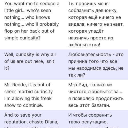
You want me to seduce a
Ты просишь меня
little girl... who's seen
соблазнить девчонку,
nothing... who knows
которая ещё ничего не
nothing... who'll probably
видела, ничего не знает,
flop on her back out of
которая упадёт
simple curiosity?
навзничь просто из
любопытства!
Well, curiosity is why all
Любознательность - это
of us are out here, isn't
причина того что все
it?
мы находимся здесь, не
так ли?
Mr. Reede, it is out of
М-р Рид, только из
sheer morbid curiosity
чистого любопытства...
I'm allowing this freak
я позволяю продолжить
show to continue.
весь этот балаган.
And to save your
И чтобы сохранить
reputation, chaste Diana,
твою репутацию,