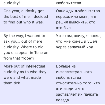
curiosity!
любопытства.
One year, curiosity got
Однажды любопытство
the best of me. I decided
пересилило меня, и я
to find out who it was.
решил выяснить, кто
это был.
By the way, I wanted to
Уже там, внизу, я понял,
ask you... out of mere
что мне конец и ушел
curiosity. Where to did
через запасный ход.
you disappear in Teheran
from that "rope"?
More out of intellectual
Больше из
curiosity as to who they
интеллектуального
were and what made
любопытства
them tick.
относительно того, кто
эти люди и что
заставляет их пачкать
поезда.