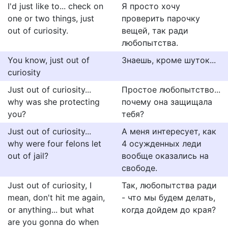
I'd just like to... check on
Я просто хочу
one or two things, just
проверить парочку
out of curiosity.
вещей, так ради
любопытства.
You know, just out of
Знаешь, кроме шуток...
curiosity
Just out of curiosity...
Простое любопытство...
why was she protecting
почему она защищала
you?
тебя?
Just out of curiosity...
А меня интересует, как
why were four felons let
4 осужденных леди
out of jail?
вообще оказались на
свободе.
Just out of curiosity, I
Так, любопытства ради
mean, don't hit me again,
- что мы будем делать,
or anything... but what
когда дойдем до края?
are you gonna do when