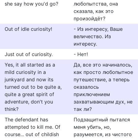
she say how you'd go?
любопытства, она
сказала, как это
произойдёт?
Out of idle curiosity!
- Из интересу, Ваше
величество. Из
интересу.
Just out of curiosity.
- Нет!
Yes, it all started as a
Да, все это начиналось,
mild curiosity in a
как просто любопытное
junkyard and now its
путешествие, а теперь
turned out to be quite a,
оказалось
quite a great spirit of
приключением
adventure, don't you
захватывающим дух, не
think?
так ли?
The defendant has
Подзащитный пытался
attempted to kill me. Of
меня убить, но,
course... out of childish
разумеется, из чистого