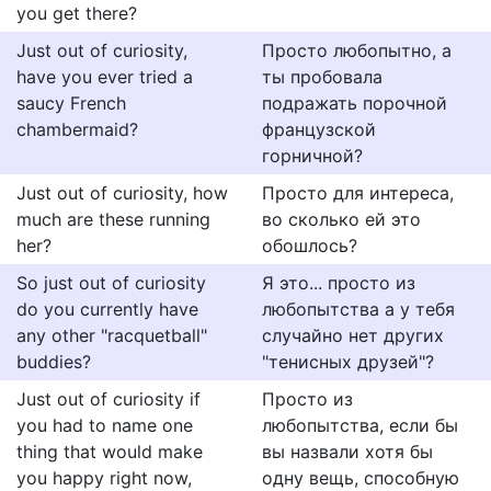
you get there?
Just out of curiosity,
Просто любопытно, а
have you ever tried a
ты пробовала
saucy French
подражать порочной
chambermaid?
французской
горничной?
Just out of curiosity, how
Просто для интереса,
much are these running
во сколько ей это
her?
обошлось?
So just out of curiosity
Я это... просто из
do you currently have
любопытства а у тебя
any other "racquetball"
случайно нет других
buddies?
"тенисных друзей"?
Just out of curiosity if
Просто из
you had to name one
любопытства, если бы
thing that would make
вы назвали хотя бы
you happy right now,
одну вещь, способную