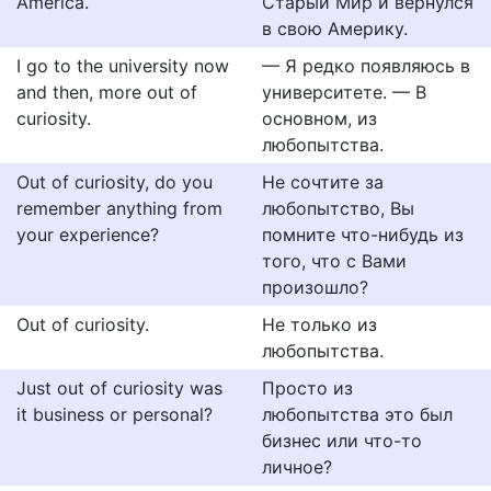
America.
Старый Мир и вернулся
в свою Америку.
I go to the university now
— Я редко появляюсь в
and then, more out of
университете. — В
curiosity.
основном, из
любопытства.
Out of curiosity, do you
Не сочтите за
remember anything from
любопытство, Вы
your experience?
помните что-нибудь из
того, что с Вами
произошло?
Out of curiosity.
Не только из
любопытства.
Just out of curiosity was
Просто из
it business or personal?
любопытства это был
бизнес или что-то
личное?