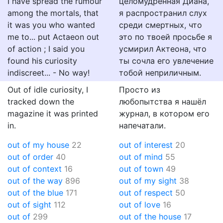
I have spread the rumour
целомудренная Диана,
among the mortals, that
я распространил слух
it was you who wanted
среди смертных, что
me to... put Actaeon out
это по твоей просьбе я
of action ; I said you
усмирил Актеона, что
found his curiosity
ты сочла его увлечение
indiscreet... - No way!
тобой неприличным.
Out of idle curiosity, I
Просто из
tracked down the
любопытства я нашёл
magazine it was printed
журнал, в котором его
in.
напечатали.
out of my house
22
out of interest
20
out of order
40
out of mind
55
out of context
16
out of town
49
out of the way
896
out of my sight
38
out of the blue
171
out of respect
50
out of sight
112
out of love
16
out of
299
out of the house
17