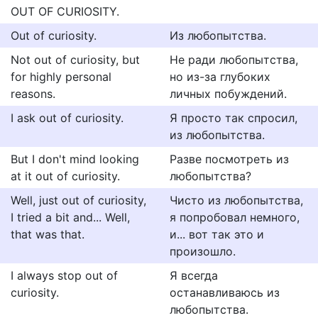
OUT OF CURIOSITY.
Out of curiosity.
Из любопытства.
Not out of curiosity, but
Не ради любопытства,
for highly personal
но из-за глубоких
reasons.
личных побуждений.
I ask out of curiosity.
Я просто так спросил,
из любопытства.
But I don't mind looking
Разве посмотреть из
at it out of curiosity.
любопытства?
Well, just out of curiosity,
Чисто из любопытства,
I tried a bit and... Well,
я попробовал немного,
that was that.
и... вот так это и
произошло.
I always stop out of
Я всегда
curiosity.
останавливаюсь из
любопытства.