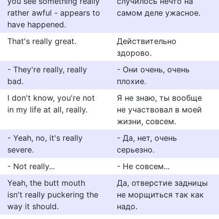
you see something really
случилось нечто на
rather awful - appears to
самом деле ужасное.
have happened.
That's really great.
Действительно
здорово.
- They're really, really
- Они очень, очень
bad.
плохие.
I don't know, you're not
Я не знаю, ты вообще
in my life at all, really.
не участвовал в моей
жизни, совсем.
- Yeah, no, it's really
- Да, нет, очень
severe.
серьезно.
- Not really...
- Не совсем...
Yeah, the butt mouth
Да, отверстие задницы
isn't really puckering the
не морщиться так как
way it should.
надо.