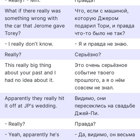
- Really? - Mm.
Правда?
What if there really was
Что, если с машиной,
something wrong with
которую Джером
the car that Jerome gave
подарил Тори, и правда
Torey?
что-то было не так?
- I really don't know.
- Я и правда не знаю.
Really?
Серьёзно?
This really big thing
Это очень серьёзное
about your past and I
событие твоего
had no idea about it.
прошлого, а я о нём
совсем не знал.
Apparently they really hit
Видимо, они
it off at JP's wedding.
пересеклись на свадьбе
Джей-Пи.
- Really?
Правда?
- Yeah, apparently he's
- Да, видимо, он весьма