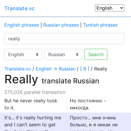
Translate.vc
English phrases
|
Russian phrases
|
Turkish phrases
Search
Translate.vc
/
English → Russian
/
[ R ]
/ Really
Really
translate Russian
275,026 parallel translation
But he never really took
Но постоянно -
to it.
никогда.
It's... it's really hurting me
Просто... мне очень
and I can't seem to get
больно, и я никак не