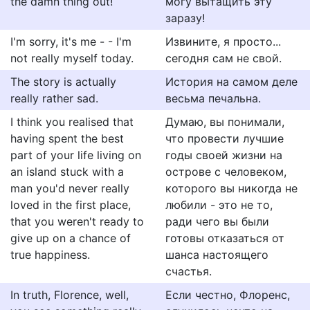
the damn thing out!
могу вытащить эту
заразу!
I'm sorry, it's me - - I'm
Извините, я просто...
not really myself today.
сегодня сам не свой.
The story is actually
История на самом деле
really rather sad.
весьма печальна.
I think you realised that
Думаю, вы понимали,
having spent the best
что провести лучшие
part of your life living on
годы своей жизни на
an island stuck with a
острове с человеком,
man you'd never really
которого вы никогда не
loved in the first place,
любили - это не то,
that you weren't ready to
ради чего вы были
give up on a chance of
готовы отказаться от
true happiness.
шанса настоящего
счастья.
In truth, Florence, well,
Если честно, Флоренс,