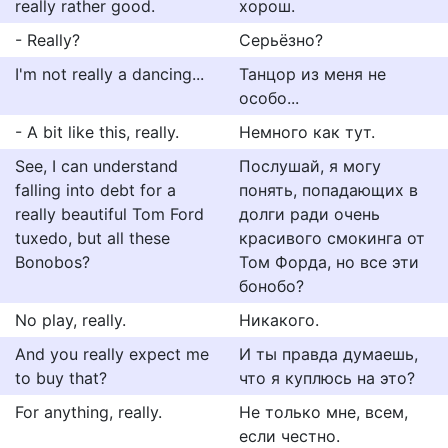
really rather good.
хорош.
- Really?
Серьёзно?
I'm not really a dancing...
Танцор из меня не
особо...
- A bit like this, really.
Немного как тут.
See, I can understand
Послушай, я могу
falling into debt for a
понять, попадающих в
really beautiful Tom Ford
долги ради очень
tuxedo, but all these
красивого смокинга от
Bonobos?
Том Форда, но все эти
бонобо?
No play, really.
Никакого.
And you really expect me
И ты правда думаешь,
to buy that?
что я куплюсь на это?
For anything, really.
Не только мне, всем,
если честно.