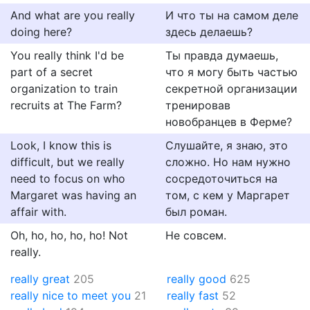
And what are you really
И что ты на самом деле
doing here?
здесь делаешь?
You really think I'd be
Ты правда думаешь,
part of a secret
что я могу быть частью
organization to train
секретной организации
recruits at The Farm?
тренировав
новобранцев в Ферме?
Look, I know this is
Слушайте, я знаю, это
difficult, but we really
сложно. Но нам нужно
need to focus on who
сосредоточиться на
Margaret was having an
том, с кем у Маргарет
affair with.
был роман.
Oh, ho, ho, ho, ho! Not
Не совсем.
really.
really great
205
really good
625
really nice to meet you
21
really fast
52