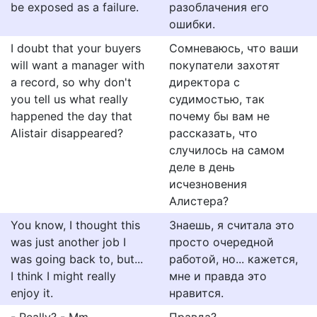
be exposed as a failure.
разоблачения его
ошибки.
I doubt that your buyers
Сомневаюсь, что ваши
will want a manager with
покупатели захотят
a record, so why don't
директора с
you tell us what really
судимостью, так
happened the day that
почему бы вам не
Alistair disappeared?
рассказать, что
случилось на самом
деле в день
исчезновения
Алистера?
You know, I thought this
Знаешь, я считала это
was just another job I
просто очередной
was going back to, but...
работой, но... кажется,
I think I might really
мне и правда это
enjoy it.
нравится.