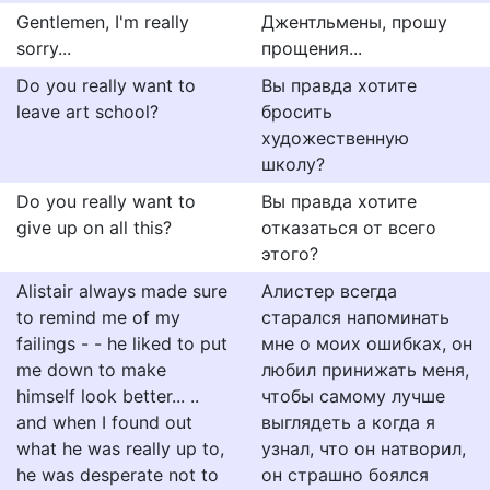
Gentlemen, I'm really
Джентльмены, прошу
sorry...
прощения...
Do you really want to
Вы правда хотите
leave art school?
бросить
художественную
школу?
Do you really want to
Вы правда хотите
give up on all this?
отказаться от всего
этого?
Alistair always made sure
Алистер всегда
to remind me of my
старался напоминать
failings - - he liked to put
мне о моих ошибках, он
me down to make
любил принижать меня,
himself look better... ..
чтобы самому лучше
and when I found out
выглядеть а когда я
what he was really up to,
узнал, что он натворил,
he was desperate not to
он страшно боялся