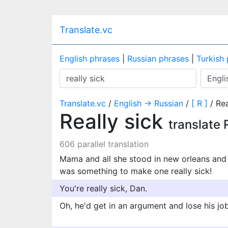
Translate.vc
English phrases
|
Russian phrases
|
Turkish
Translate.vc
/
English → Russian
/
[ R ]
/ Rea
Really sick
translate 
606 parallel translation
Mama and all she stood in new orleans and al
was something to make one really sick!
You're really sick, Dan.
Oh, he'd get in an argument and lose his job 