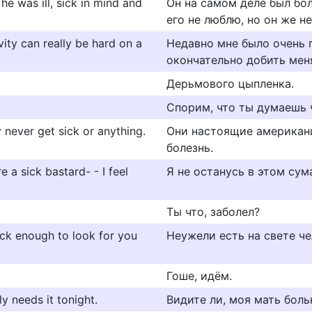
he was ill, sick in mind and
Он на самом деле был бол
его не люблю, но он же н
ivity can really be hard on a
Недавно мне было очень 
окончательно добить мен
Дерьмового цыпленка.
Спорим, что ты думаешь ч
y never get sick or anything.
Они настоящие американц
болезнь.
e a sick bastard- - I feel
Я не останусь в этом су
Ты что, заболел?
ick enough to look for you
Неужели есть на свете ч
Гоше, идём.
y needs it tonight.
Видите ли, моя мать боль