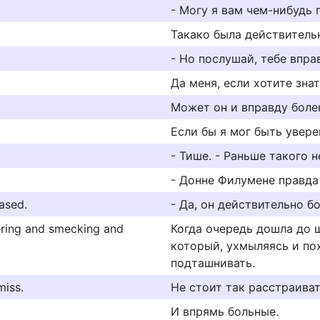
- Могу я вам чем-нибудь 
Такако была действитель
- Но послушай, тебе впра
Да меня, если хотите знат
Может он и вправду боле
.
Если бы я мог быть уверен
- Тише. - Раньше такого н
- Донне Филумене правда
eased.
- Да, он действительно бо
ering and smecking and
Когда очередь дошла до 
который, ухмыляясь и пох
подташнивать.
miss.
Не стоит так расстраиват
И впрямь больные.