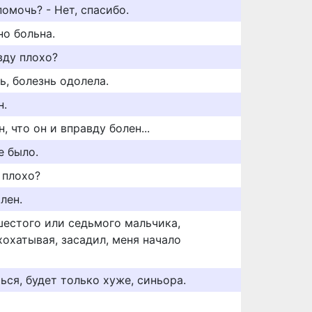
помочь? - Нет, спасибо.
но больна.
вду плохо?
ь, болезнь одолела.
н.
, что он и вправду болен...
е было.
 плохо?
лен.
шестого или седьмого мальчика,
охатывая, засадил, меня начало
ься, будет только хуже, синьора.