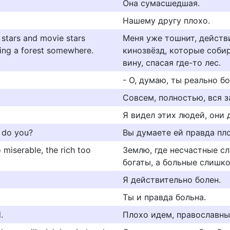
Она сумасшедшая.
Нашему другу плохо.
k stars and movie stars
Меня уже тошнит, действ
ving a forest somewhere.
кинозвёзд, которые соби
вину, спасая где-то лес.
- О, думаю, ты реально б
Совсем, полностью, вся з
Я видел этих людей, они 
, do you?
Вы думаете ей правда пло
 miserable, the rich too
Землю, где несчастные с
богаты, а больные слишк
Я действительно болен.
Tы и правда больна.
.
Плохо идем, православны