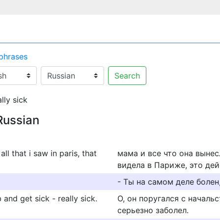
 phrases
Search
lly sick
Russian
l that i saw in paris, that
мама и все что она вынес
видела в Париже, это дей
- Ты на самом деле болен,
and get sick - really sick.
О, он поругался с началь
серьезно заболел.