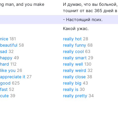
ting man, and you make
И думаю, что вы больной
тошнит от вас 365 дней в 
- Настоящий псих.
Какой ужас.
 nice
181
really hot
28
 beautiful
58
really funny
68
 sad
32
really cool
63
y happy
49
really smart
29
 hard
112
really well
130
 like you
26
really weird
32
 appreciate it
27
really close
38
y good
625
really big
43
 fast
52
really is
30
 cute
39
really pretty
34