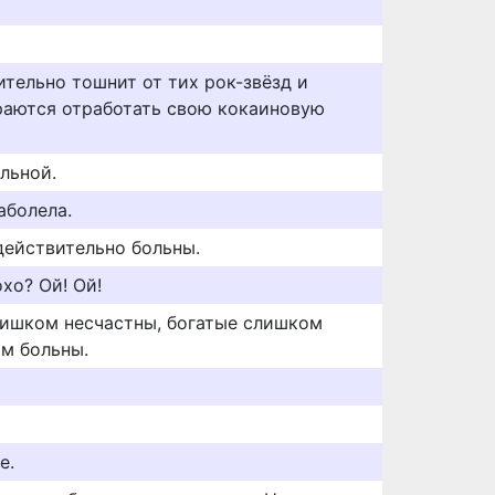
ительно тошнит от тих рок-звёзд и
раются отработать свою кокаиновую
ольной.
аболела.
действительно больны.
хо? Ой! Ой!
лишком несчастны, богатые слишком
ом больны.
е.