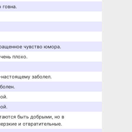
 говна.
вращенное чувство юмора.
очень плохо.
о-настоящему заболел.
болен.
ой.
ой.
ытаются быть добрыми, но в
мерзкие и отвратительные.