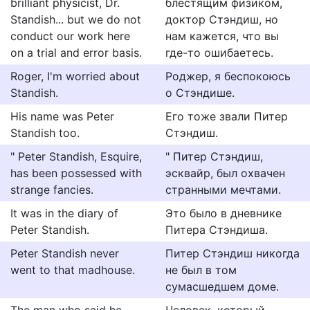
brilliant physicist, Dr.
блестящим физиком,
Standish... but we do not
доктор Стэндиш, но
conduct our work here
нам кажется, что вы
on a trial and error basis.
где-то ошибаетесь.
Roger, I'm worried about
Роджер, я беспокоюсь
Standish.
о Стэндише.
His name was Peter
Его тоже звали Питер
Standish too.
Стэндиш.
" Peter Standish, Esquire,
" Питер Стэндиш,
has been possessed with
эсквайр, был охвачен
strange fancies.
странными мечтами.
It was in the diary of
Это было в дневнике
Peter Standish.
Питера Стэндиша.
Peter Standish never
Питер Стэндиш никогда
went to that madhouse.
не был в том
сумасшедшем доме.