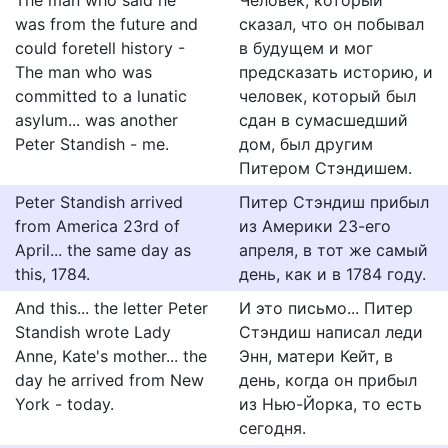
The man who said he
Человек, который
was from the future and
сказал, что он побывал
could foretell history -
в будущем и мог
The man who was
предсказать историю, и
committed to a lunatic
человек, который был
asylum... was another
сдан в сумасшедший
Peter Standish - me.
дом, был другим
Питером Стэндишем.
Peter Standish arrived
Питер Стэндиш прибыл
from America 23rd of
из Америки 23-его
April... the same day as
апреля, в тот же самый
this, 1784.
день, как и в 1784 году.
And this... the letter Peter
И это письмо... Питер
Standish wrote Lady
Стэндиш написал леди
Anne, Kate's mother... the
Энн, матери Кейт, в
day he arrived from New
день, когда он прибыл
York - today.
из Нью-Йорка, то есть
сегодня.