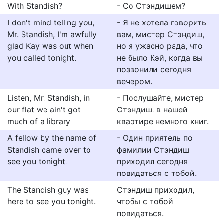
With Standish?
- Со Стэндишем?
I don't mind telling you,
- Я не хотела говорить
Mr. Standish, I'm awfully
вам, мистер Стэндиш,
glad Kay was out when
но я ужасно рада, что
you called tonight.
не было Кэй, когда вы
позвонили сегодня
вечером.
Listen, Mr. Standish, in
- Послушайте, мистер
our flat we ain't got
Стэндиш, в нашей
much of a library
квартире немного книг.
A fellow by the name of
- Один приятель по
Standish came over to
фамилии Стэндиш
see you tonight.
приходил сегодня
повидаться с тобой.
The Standish guy was
Стэндиш приходил,
here to see you tonight.
чтобы с тобой
повидаться.