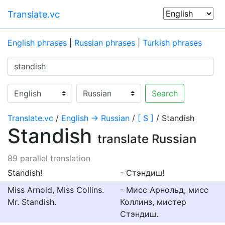
Translate.vc
English phrases
|
Russian phrases
|
Turkish phrases
Search
Translate.vc
/
English → Russian
/
[ S ]
/ Standish
Standish
translate Russian
89 parallel translation
Standish!
- Стэндиш!
Miss Arnold, Miss Collins.
- Мисс Арнольд, мисс
Mr. Standish.
Коллинз, мистер
Стэндиш.