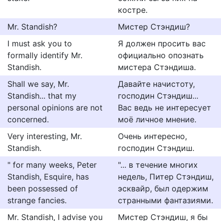
костре.
Mr. Standish?
Мистер Стэндиш?
I must ask you to
Я должен просить вас
formally identify Mr.
официально опознать
Standish.
мистера Стэндиша.
Shall we say, Mr.
Давайте начистоту,
Standish... that my
господин Стэндиш...
personal opinions are not
Вас ведь не интересует
concerned.
моё личное мнение.
Very interesting, Mr.
Очень интересно,
Standish.
господин Стэндиш.
" for many weeks, Peter
"... в течение многих
Standish, Esquire, has
недель, Питер Стэндиш,
been possessed of
эсквайр, был одержим
strange fancies.
странными фантазиями.
Mr. Standish, I advise you
Мистер Стэндиш, я бы