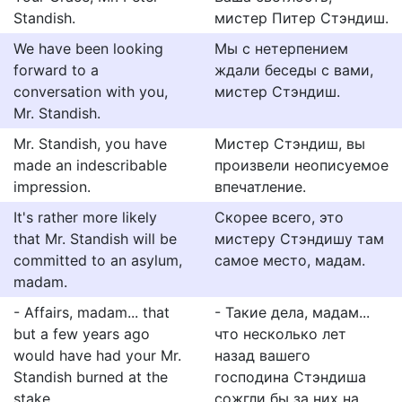
Standish.
мистер Питер Стэндиш.
We have been looking
Мы с нетерпением
forward to a
ждали беседы с вами,
conversation with you,
мистер Стэндиш.
Mr. Standish.
Mr. Standish, you have
Мистер Стэндиш, вы
made an indescribable
произвели неописуемое
impression.
впечатление.
It's rather more likely
Скорее всего, это
that Mr. Standish will be
мистеру Стэндишу там
committed to an asylum,
самое место, мадам.
madam.
- Affairs, madam... that
- Такие дела, мадам...
but a few years ago
что несколько лет
would have had your Mr.
назад вашего
Standish burned at the
господина Стэндиша
stake.
сожгли бы за них на