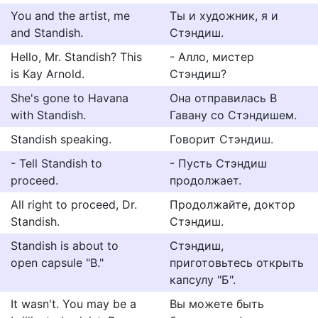
You and the artist, me
Ты и художник, я и
and Standish.
Стэндиш.
Hello, Mr. Standish? This
- Алло, мистер
is Kay Arnold.
Стэндиш?
She's gone to Havana
Она отправилась В
with Standish.
Гавану со Стэндишем.
Standish speaking.
Говорит Стэндиш.
- Tell Standish to
- Пусть Стэндиш
proceed.
продолжает.
All right to proceed, Dr.
Продолжайте, доктор
Standish.
Стэндиш.
Standish is about to
Стэндиш,
open capsule "B."
приготовьтесь открыть
капсулу "Б".
It wasn't. You may be a
Вы можете быть