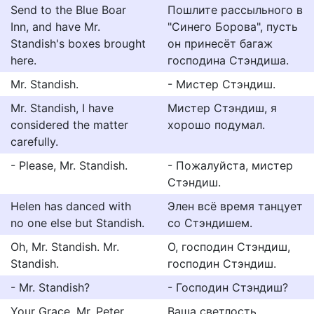
Send to the Blue Boar
Пошлите рассыльного в
Inn, and have Mr.
"Синего Борова", пусть
Standish's boxes brought
он принесёт багаж
here.
господина Стэндиша.
Mr. Standish.
- Мистер Стэндиш.
Mr. Standish, I have
Мистер Стэндиш, я
considered the matter
хорошо подумал.
carefully.
- Please, Mr. Standish.
- Пожалуйста, мистер
Стэндиш.
Helen has danced with
Элен всё время танцует
no one else but Standish.
со Стэндишем.
Oh, Mr. Standish. Mr.
О, господин Стэндиш,
Standish.
господин Стэндиш.
- Mr. Standish?
- Господин Стэндиш?
Your Grace, Mr. Peter
Ваша светлость,