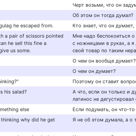
Черт возьми, что он заду
Об этом он тогда думал?
 gulag he escaped from.
Кто знает, что он думает,
h a pair of scissors pointed
Мне надо беспокоиться о
n he sell this fine a
с ножницами в руках, а я
 give us some.
свой товар по таким нер
О чем он вообще думает?
О чем он думает?
hinking?"
Поэтому он ставит вопрос
s his salad?
А что, если он только и 
латинос не дегустировал 
omething else
Если подумать, он что-то
s thinking why did he get
Я не об этом думала, а о 