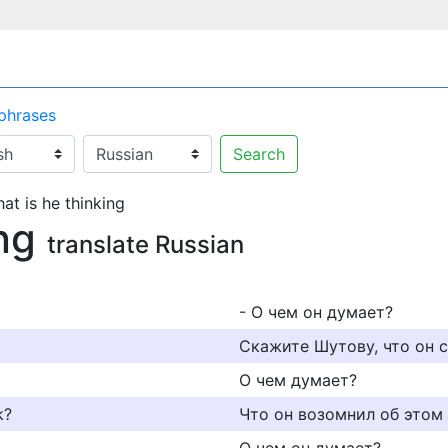
 phrases
Search
at is he thinking
ing
translate Russian
- О чем он думает?
Скажите Шутову, что он 
О чем думает?
k?
Что он возомнил об этом