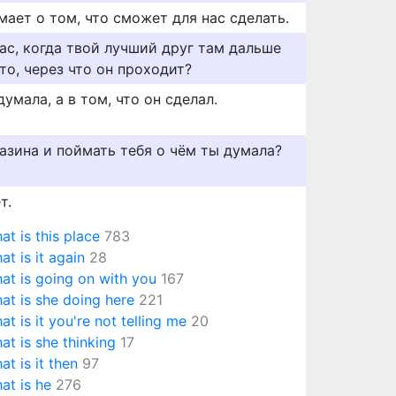
ает о том, что сможет для нас сделать.
ас, когда твой лучший друг там дальше
то, через что он проходит?
думала, а в том, что он сделал.
газина и поймать тебя о чём ты думала?
т.
at is this place
783
at is it again
28
at is going on with you
167
at is she doing here
221
at is it you're not telling me
20
at is she thinking
17
at is it then
97
at is he
276