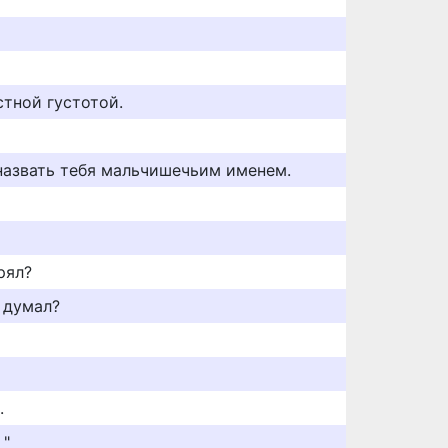
тной густотой.
 назвать тебя мальчишечьим именем.
рял?
 думал?
.
 "