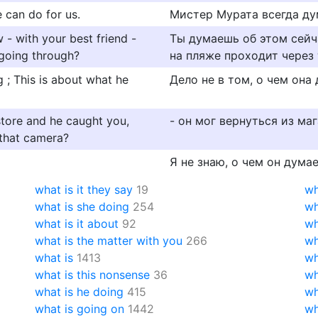
 can do for us.
Мистер Мурата всегда дум
 - with your best friend -
Ты думаешь об этом сейч
going through?
на пляже проходит через 
g ; This is about what he
Дело не в том, о чем она 
store and he caught you,
- он мог вернуться из ма
 that camera?
Я не знаю, о чем он думае
what is it they say
19
wh
what is she doing
254
wh
what is it about
92
wh
what is the matter with you
266
wh
what is
1413
wh
what is this nonsense
36
wh
what is he doing
415
wh
what is going on
1442
wh