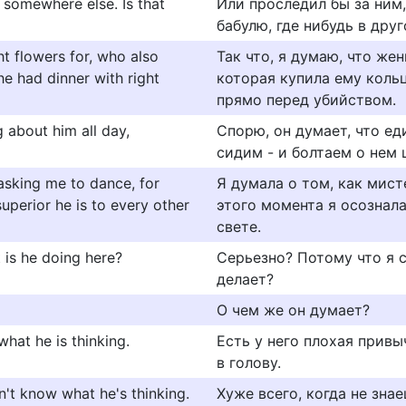
 somewhere else. Is that
Или проследил бы за ним,
бабулю, где нибудь в дру
t flowers for, who also
Так что, я думаю, что же
e had dinner with right
которая купила ему кольц
прямо перед убийством.
g about him all day,
Спорю, он думает, что ед
сидим - и болтаем о нем 
asking me to dance, for
Я думала о том, как мист
perior he is to every other
этого момента я осознала
свете.
 is he doing here?
Серьезно? Потому что я с
делает?
О чем же он думает?
what he is thinking.
Есть у него плохая привы
в голову.
n't know what he's thinking.
Хуже всего, когда не знае