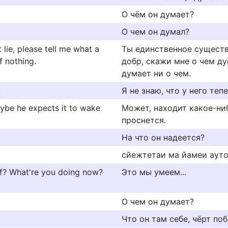
О чём он думает?
О чем он думал?
lie, please tell me what a
Ты единственное существо
f nothing.
добр, скажи мне о чем ду
думает ни о чем.
.
Я не знаю, что у него теп
ybe he expects it to wake
Может, находит какое-ниб
проснется.
На что он надеется?
сйежтетаи ма йамеи ауто
self? What're you doing now?
Это мы умеем...
О чем он думает?
Что он там себе, чёрт по