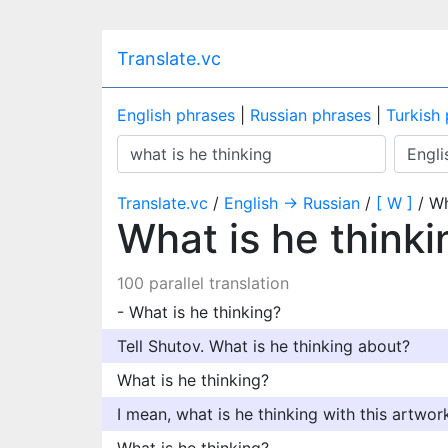
Translate.vc
English phrases
|
Russian phrases
|
Turkish
Translate.vc
/
English → Russian
/
[ W ]
/ Wh
What is he think
100 parallel translation
- What is he thinking?
Tell Shutov. What is he thinking about?
What is he thinking?
I mean, what is he thinking with this artwor