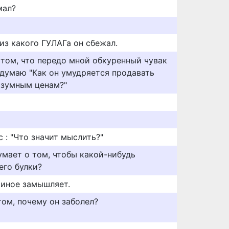
мал?
 из какого ГУЛАГа он сбежал.
 том, что передо мной обкуренный чувак
 думаю "Как он умудряется продавать
азумным ценам?"
 : "Что значит мыслить?"
думает о том, чтобы какой-нибудь
его булки?
 иное замышляет.
том, почему он заболел?