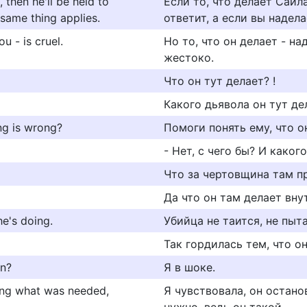
, then he'll be held to
Если то, что делает Сайл
 same thing applies.
ответит, а если вы надела
u - is cruel.
Но то, что он делает - на
жестоко.
Что он тут делает? !
Какого дьявола он тут де
ing is wrong?
Помоги понять ему, что 
- Нет, с чего бы? И каког
Что за чертовщина там п
Да что он там делает вну
he's doing.
Убийца не таится, не пыт
Так гордилась тем, что он
on?
Я в шоке.
oing what was needed,
Я чувствовала, он остано