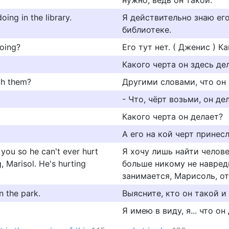
нужно, ведь он такой.
oing in the library.
Я действительно знаю его
библиотеке.
doing?
Его тут нет. ( Дженис ) К
Какого черта он здесь де
ith them?
Другими словами, что он 
- Что, чёрт возьми, он де
Какого черта он делает?
А его на кой черт принес
 you so he can't ever hurt
Я хочу лишь найти челове
, Marisol. He's hurting
больше никому не навред
занимается, Марисоль, от
n the park.
Выясните, кто он такой и 
Я имею в виду, я... что он