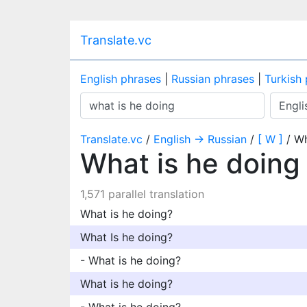
Translate.vc
English phrases
|
Russian phrases
|
Turkish
Translate.vc
/
English → Russian
/
[ W ]
/ Wh
What is he doin
1,571 parallel translation
What is he doing?
What Is he doing?
- What is he doing?
What is he doing?