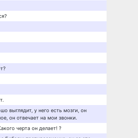
ся?
ет?
т.
шо выглядит, у него есть мозги, он
вное, он отвечает на мои звонки.
акого черта он делает! ?