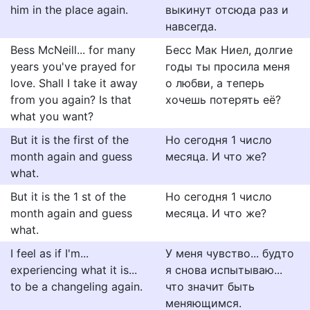
him in the place again.
выкинут отсюда раз и
навсегда.
Bess McNeill... for many
Бесс Мак Ниел, долгие
years you've prayed for
годы ты просила меня
love. Shall I take it away
о любви, а теперь
from you again? Is that
хочешь потерять её?
what you want?
But it is the first of the
Но сегодня 1 число
month again and guess
месяца. И что же?
what.
But it is the 1 st of the
Но сегодня 1 число
month again and guess
месяца. И что же?
what.
I feel as if I'm...
У меня чувство... будто
experiencing what it is...
я снова испытываю...
to be a changeling again.
что значит быть
меняющимся.