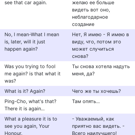
see that car again.
желаю ее больше
видеть вот оно,
неблагодарное
создание
No, I mean-What I mean
Нет, Я имею - Я имею в
is, later, will it just
виду, что, потом это
happen again?
может случиться
снова?
Was you trying to fool
Ты снова хотела надуть
me again? is that what it
меня, да?
was?
What is it? Again?
Чего же ты хочешь?
Ping-Cho, what's that?
Там опять...
There it is again...
What a pleasure it is to
- Уважаемый, как
see you again, Your
приятно вас видеть. -
Honour.
Всего наилучшего!