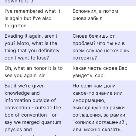
down to it...!
I've remembered what it
Вспомнил, а потом
is again but I've also
снова забыл.
forgotten.
Evading it again, aren't
Снова бежишь от
you? Moto, what is the
проблем? что ты ни в
thing that you definitely
коем случае не хочешь
don't want to lose?
потерять?
Oh, what an honor it is to
Какая честь снова Вас
see you again, sir.
увидеть, сэр.
But if we're given
Но если нам дали
knowledge and
какое-то знание или
information outside of
информацию,
convention - outside the
выходящую за рамки
box of convention - or
соглашения, за рамки
say we merged quantum
"копилки соглашений",
physics and
или, можно сказать,