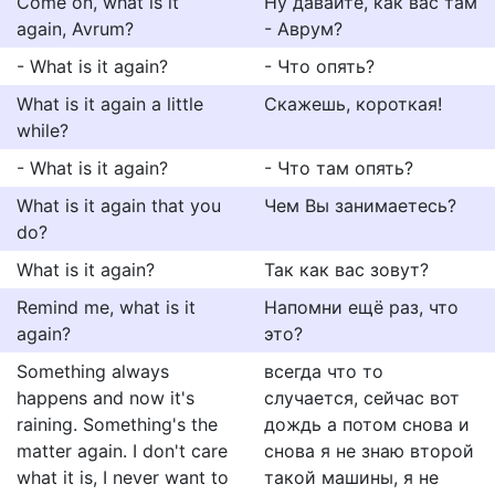
Come on, what is it
Ну давайте, как вас там
again, Avrum?
- Аврум?
- What is it again?
- Что опять?
What is it again a little
Скажешь, короткая!
while?
- What is it again?
- Что там опять?
What is it again that you
Чем Вы занимаетесь?
do?
What is it again?
Так как вас зовут?
Remind me, what is it
Напомни ещё раз, что
again?
это?
Something always
всегда что то
happens and now it's
случается, сейчас вот
raining. Something's the
дождь а потом снова и
matter again. I don't care
снова я не знаю второй
what it is, I never want to
такой машины, я не