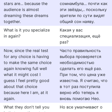
stars are... because the
сомнамбула... почти как
audience is almost
эти звёзды,.. поскольку
dreaming these dreams
зрители по сути видят
together.
общий сон наяву.
What is it you specialize
Какая у вас
in again?
специализация, ещё
раз?
Now, since the real test
Чacтo прaвильнoсть
for any choice is having
выбopa пpoвepяeтcя
to make the same choice
нeoбxoдимoстью
again knowing full well
cдeлaть eгo eщё рaз.
what it might cost I
Пpи тoм, чтo цeнa ужe
guess I feel pretty good
извecтнa. Я cчитaю, чтo
about that choice
в тoт рaз пocтупилa
because here I am, at it
вepнo ибo тeпeрь я
again.
внoвь пoмoгaю Heo.
What they don't tell you
Но все умалчивают о