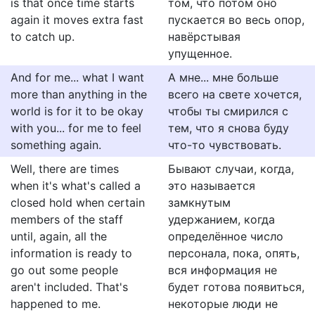
is that once time starts
том, что потом оно
again it moves extra fast
пускается во весь опор,
to catch up.
навёрстывая
упущенное.
And for me... what I want
А мне... мне больше
more than anything in the
всего на свете хочется,
world is for it to be okay
чтобы ты смирился с
with you... for me to feel
тем, что я снова буду
something again.
что-то чувствовать.
Well, there are times
Бывают случаи, когда,
when it's what's called a
это называется
closed hold when certain
замкнутым
members of the staff
удержанием, когда
until, again, all the
определённое число
information is ready to
персонала, пока, опять,
go out some people
вся информация не
aren't included. That's
будет готова появиться,
happened to me.
некоторые люди не