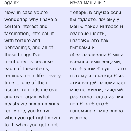
again?
из-за машины?
Now, in case you're
" еперь, в случае если
wondering why I have a
вы гадаете, почему у
certain interest and
мен € такой интерес и
fascination, let's call it
озабоченность,
with torture and
назовЄм это так,
beheadings, and all of
пытками и
these things I've
обезглавливани € ми и
mentioned is because
всеми этими вещами,
each of these items,
что € упом € нул.. ... это
reminds me in life... every
потому что кажда € из
time I... one of them
этих вещей напоминает
occurs, reminds me over
мне по жизни, каждый
and over again what
раз когда.. одна из них
beasts we human beings
про € вл € етс €,
really are, you know
напоминает мне снова
when you get right down
и снова
to it, when you get right