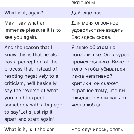
включены.
What is it, again?
Дай еще раз.
May I say what an
Для меня огромное
immense pleasure it is to
удовольствие видеть
see you again.
Вас здесь снова.
And the reason that I
Я знаю об этом не
know this is that he also
понаслышке. Он в курсе
has a perception of the
происходящего. Вместо
process that instead of
того, чтобы убиваться
reacting negatively to a
из-за негативной
criticism, he'll basically
критики, он скажет
say the reverse of what
обратное тому, что вы
you might expect
ожидаете услышать от
somebody with a big ego
честолюбца -
to say,'Let's just rip it
apart and start again'.
What is it, is it the car
Что случилось, опять