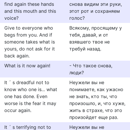
find again these hands
снова видим эти руки,
and this mouth and this
этот рот и сохраняем
voice?
голос?
Give to everyone who
Всякому, просящему у
begs from you. And if
тебя, давай, и от
someone takes what is
взявшего твое не
yours, do not ask for it
требуй назад.
back again.
What is it now again!
- Что такое снова,
люди?
It ´ s dreadful not to
Неужели вы не
know who one is... what
понимаете, как ужасно
one has done. Even
не знать, кто ты, что
worse is the fear it may
произошло, и, что хуже,
occur again.
жить в страхе, что это
произойдет еще раз.
It ´ s terrifying not to
Неужели вы не