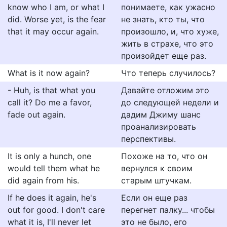
know who I am, or what I
понимаете, как ужасно
did. Worse yet, is the fear
не знать, кто ты, что
that it may occur again.
произошло, и, что хуже,
жить в страхе, что это
произойдет еще раз.
What is it now again?
Что теперь случилось?
- Huh, is that what you
Давайте отложим это
call it? Do me a favor,
до следующей недели и
fade out again.
дадим Джиму шанс
проанализировать
перспективы.
It is only a hunch, one
Похоже на то, что он
would tell them what he
вернулся к своим
did again from his.
старым штучкам.
If he does it again, he's
Если он еще раз
out for good. I don't care
перегнет палку... чтобы
what it is, I'll never let
это не было, его