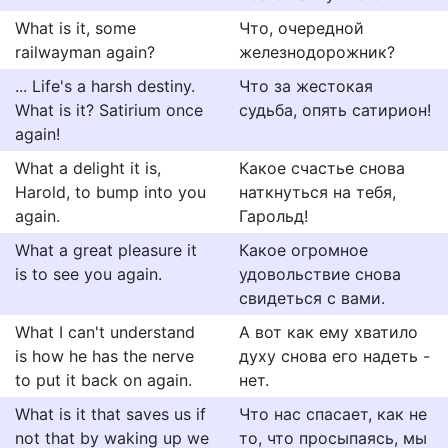
What is it, some
Что, очередной
railwayman again?
железнодорожник?
... Life's a harsh destiny.
Что за жестокая
What is it? Satirium once
судьба, опять сатирион!
again!
What a delight it is,
Какое счастье снова
Harold, to bump into you
наткнуться на тебя,
again.
Гарольд!
What a great pleasure it
Какое огромное
is to see you again.
удовольствие снова
свидеться с вами.
What I can't understand
А вот как ему хватило
is how he has the nerve
духу снова его надеть -
to put it back on again.
нет.
What is it that saves us if
Что нас спасает, как не
not that by waking up we
то, что просыпаясь, мы