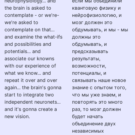
neurophysiology... and
если мы объединили
the brain is asked to
квантовую физику и
contemplate - or we're-
нейрофизиологию, и
we're asked to
мозг должен это
contemplate on that...
обдумывать, и мы - мы
and examine the what-ifs
должны это
and possibilities and
обдумывать, и
potentials... and
предсказывать
associate our knowns
результаты,
with our experience of
возможности,
what we know... and
потенциалы, и
repeat it over and over
связывать наше новое
again... the brain's gonna
знание с опытом того,
start to integrate two
что мы уже знаем, и
independent neuronets...
повторять это много
and it's gonna create a
раз, то мозг должен
new vision.
будет начать
объединение двух
независимых