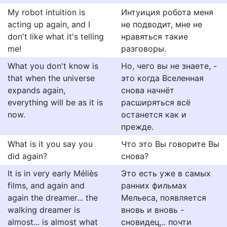
My robot intuition is
Интуиция робота меня
acting up again, and I
не подводит, мне не
don't like what it's telling
нравяться такие
me!
разговоры.
What you don't know is
Но, чего вы не знаете, -
that when the universe
это когда Вселенная
expands again,
снова начнёт
everything will be as it is
расширяться всё
now.
останется как и
прежде.
What is it you say you
Что это Вы говорите Вы
did again?
снова?
It is in very early Méliès
Это есть уже в самых
films, and again and
ранних фильмах
again the dreamer... the
Мельеса, появляется
walking dreamer is
вновь и вновь -
almost... is almost what
сновидец,.. почти