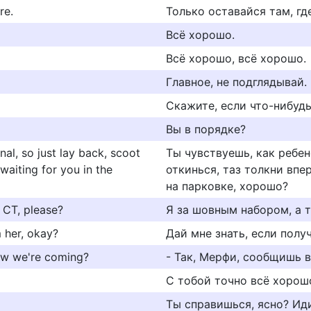
re.
Только оставайся там, где
Всё хорошо.
Всё хорошо, всё хорошо.
Главное, не подглядывай.
Скажите, если что-нибудь
Вы в порядке?
al, so just lay back, scoot
Ты чувствуешь, как ребен
 waiting for you in the
откинься, таз толкни впе
на парковке, хорошо?
d CT, please?
Я за шовным набором, а т
m her, okay?
Дай мне знать, если полу
now we're coming?
- Так, Мерфи, сообщишь 
С тобой точно всё хорош
Ты справишься, ясно? Ид