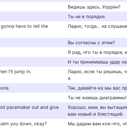
Видишь здесь, Уоррен?
Ты не в порядке.
 gonna have to tell the
Ладно, тогда... на слушан
Вы согласны с этим?
Я рад, что ты в порядке, 
И ты принимаешь удар на
en I'll jump in.
Ладно, если ты решишь, ч
я.
eone.
Так, давайте-ка мы вас п
Ты не знаешь диаграммы!
 old pacemaker out and give
Хорошо, мэм, вы вытащим
вам новый и блестящий.
 calm you down, okay?
Мы дадим вам кое-что, чт