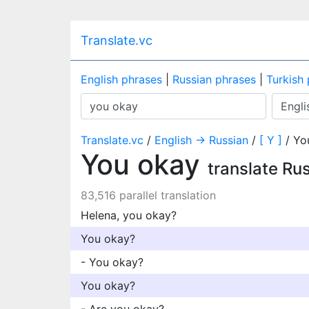
Translate.vc
English phrases
|
Russian phrases
|
Turkish
Translate.vc
/
English → Russian
/
[ Y ]
/ Yo
You okay
translate Ru
83,516 parallel translation
Helena, you okay?
You okay?
- You okay?
You okay?