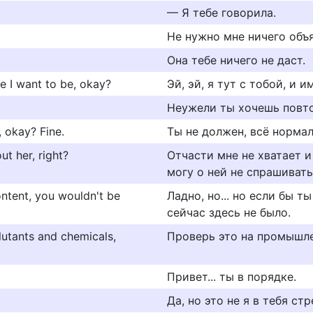
— Я тебе говорила.
Не нужно мне ничего объя
Она тебе ничего не даст.
re I want to be, okay?
Эй, эй, я тут с тобой, и 
Неужели ты хочешь повто
 okay? Fine.
Ты не должен, всё нормал
ut her, right?
Отчасти мне не хватает и
могу о ней не спрашивать
ontent, you wouldn't be
Ладно, но... но если бы т
сейчас здесь не было.
llutants and chemicals,
Проверь это на промышле
Привет... ты в порядке.
Да, но это не я в тебя стр