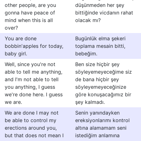
other people, are you
düşünmeden her şey
gonna have peace of
bittiğinde vicdanın rahat
mind when this is all
olacak mı?
over?
You are done
Bugünlük elma şekeri
bobbin'apples for today,
toplama mesain bitti,
baby girl.
bebeğim.
Well, since you're not
Ben size hiçbir şey
able to tell me anything,
söyleyemeyeceğime siz
and I'm not able to tell
de bana hiçbir şey
you anything, I guess
söyleyemeyeceğinize
we're done here. I guess
göre konuşacağımız bir
we are.
şey kalmadı.
We are done I may not
Senin yanındayken
be able to control my
ereksiyonlarımı kontrol
erections around you,
altına alamamam seni
but that does not mean I
istediğim anlamına