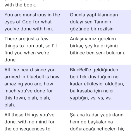
with the book.
You are monstrous in the
Onunla yaptıklarından
eyes of God for what
dolayı sen Tanrının
you've done with him.
gözünde bir rezilsin.
There are just a few
Anlaşmamız gereken
things to iron out, so I'll
birkaç şey kaldı işimiz
find you when we're
bitince ben seni bulurum.
done.
All I've heard since you
BlueBell'e geldiğinden
arrived in bluebell is how
beri tek duyduğum ne
amazing you are, how
kadar etkileyici olduğun,
much you've done for
bu kasaba için neler
this town, blah, blah,
yaptığın, vs, vs, vs.
blah.
All these things you've
Şu ana kadar yaptıkların
done, with no mind for
hem de başkalarına
the consequences to
doğuracağı neticeleri hiç