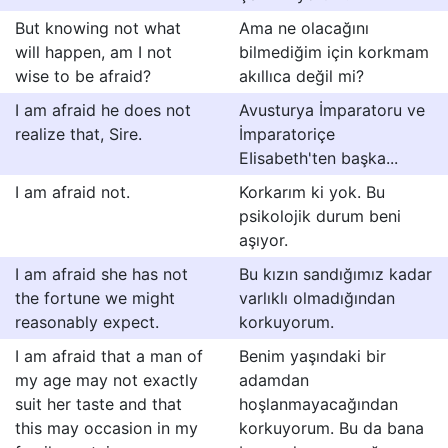
But knowing not what
Ama ne olacağını
will happen, am I not
bilmediğim için korkmam
wise to be afraid?
akıllıca değil mi?
I am afraid he does not
Avusturya İmparatoru ve
realize that, Sire.
İmparatoriçe
EIisabeth'ten başka...
I am afraid not.
Korkarım ki yok. Bu
psikolojik durum beni
aşıyor.
I am afraid she has not
Bu kızın sandığımız kadar
the fortune we might
varlıklı olmadığından
reasonably expect.
korkuyorum.
I am afraid that a man of
Benim yaşındaki bir
my age may not exactly
adamdan
suit her taste and that
hoşlanmayacağından
this may occasion in my
korkuyorum. Bu da bana