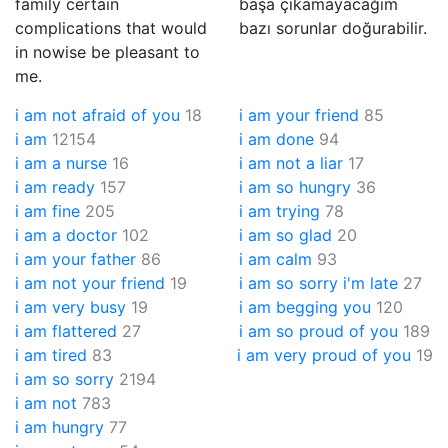
family certain
başa çıkamayacağım
complications that would
bazı sorunlar doğurabilir.
in nowise be pleasant to
me.
i am not afraid of you
18
i am your friend
85
i am
12154
i am done
94
i am a nurse
16
i am not a liar
17
i am ready
157
i am so hungry
36
i am fine
205
i am trying
78
i am a doctor
102
i am so glad
20
i am your father
86
i am calm
93
i am not your friend
19
i am so sorry i'm late
27
i am very busy
19
i am begging you
120
i am flattered
27
i am so proud of you
189
i am tired
83
i am very proud of you
19
i am so sorry
2194
i am not
783
i am hungry
77