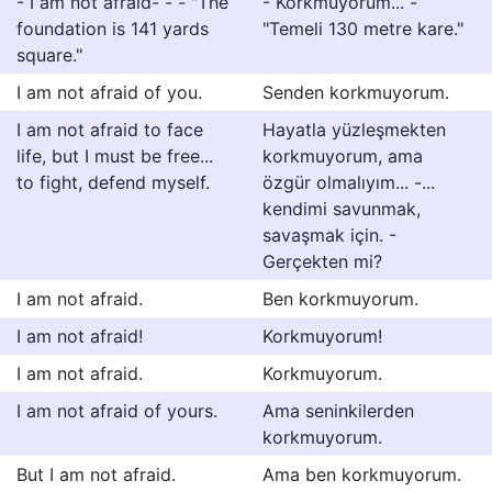
- I am not afraid- - - "The
- Korkmuyorum... -
foundation is 141 yards
"Temeli 130 metre kare."
square."
I am not afraid of you.
Senden korkmuyorum.
I am not afraid to face
Hayatla yüzleşmekten
life, but I must be free...
korkmuyorum, ama
to fight, defend myself.
özgür olmalıyım... -...
kendimi savunmak,
savaşmak için. -
Gerçekten mi?
I am not afraid.
Ben korkmuyorum.
I am not afraid!
Korkmuyorum!
I am not afraid.
Korkmuyorum.
I am not afraid of yours.
Ama seninkilerden
korkmuyorum.
But I am not afraid.
Ama ben korkmuyorum.