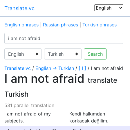
Translate.vc
English phrases
|
Russian phrases
|
Turkish phrases
Search
Translate.vc
/
English → Turkish
/
[ I ]
/ I am not afraid
I am not afraid
translate
Turkish
531 parallel translation
I am not afraid of my
Kendi halkımdan
subjects.
korkacak değilim.