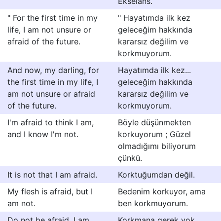
Ekselans.
" For the first time in my
" Hayatımda ilk kez
life, I am not unsure or
geleceğim hakkında
afraid of the future.
kararsız değilim ve
korkmuyorum.
And now, my darling, for
Hayatımda ilk kez...
the first time in my life, I
geleceğim hakkında
am not unsure or afraid
kararsız değilim ve
of the future.
korkmuyorum.
I'm afraid to think I am,
Böyle düşünmekten
and I know I'm not.
korkuyorum ; Güzel
olmadığımı biliyorum
çünkü.
It is not that I am afraid.
Korktuğumdan değil.
My flesh is afraid, but I
Bedenim korkuyor, ama
am not.
ben korkmuyorum.
Do not be afraid, I am
Korkmana gerek yok.