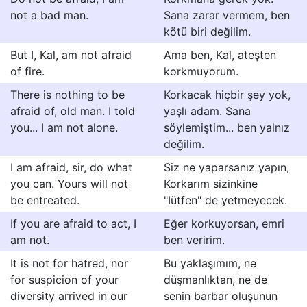
not a bad man.
Sana zarar vermem, ben
kötü biri değilim.
But I, Kal, am not afraid
Ama ben, Kal, ateşten
of fire.
korkmuyorum.
There is nothing to be
Korkacak hiçbir şey yok,
afraid of, old man. I told
yaşlı adam. Sana
you... I am not alone.
söylemiştim... ben yalnız
değilim.
I am afraid, sir, do what
Siz ne yaparsanız yapın,
you can. Yours will not
Korkarım sizinkine
be entreated.
"Iütfen" de yetmeyecek.
If you are afraid to act, I
Eğer korkuyorsan, emri
am not.
ben veririm.
It is not for hatred, nor
Bu yaklaşımım, ne
for suspicion of your
düşmanlıktan, ne de
diversity arrived in our
senin barbar oluşunun