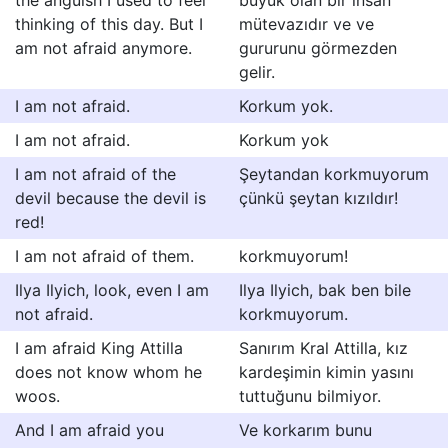
the anguish I used to feel
büyük olan bir insan
thinking of this day. But I
mütevazıdır ve ve
am not afraid anymore.
gururunu görmezden
gelir.
I am not afraid.
Korkum yok.
I am not afraid.
Korkum yok
I am not afraid of the
Şeytandan korkmuyorum
devil because the devil is
çünkü şeytan kızıldır!
red!
I am not afraid of them.
korkmuyorum!
Ilya Ilyich, look, even I am
Ilya Ilyich, bak ben bile
not afraid.
korkmuyorum.
I am afraid King Attilla
Sanırım Kral Attilla, kız
does not know whom he
kardeşimin kimin yasını
woos.
tuttuğunu bilmiyor.
And I am afraid you
Ve korkarım bunu