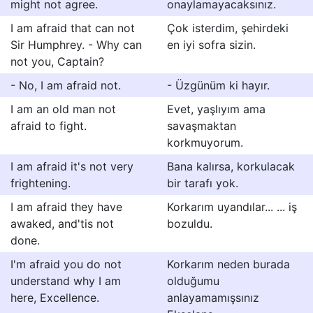
might not agree.
onaylamayacaksınız.
I am afraid that can not
Çok isterdim, şehirdeki
Sir Humphrey. - Why can
en iyi sofra sizin.
not you, Captain?
- No, I am afraid not.
- Üzgünüm ki hayır.
I am an old man not
Evet, yaşlıyım ama
afraid to fight.
savaşmaktan
korkmuyorum.
I am afraid it's not very
Bana kalırsa, korkulacak
frightening.
bir tarafı yok.
I am afraid they have
Korkarım uyandılar... ... iş
awaked, and'tis not
bozuldu.
done.
I'm afraid you do not
Korkarım neden burada
understand why I am
olduğumu
here, Excellence.
anlayamamışsınız