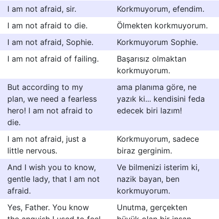
I am not afraid, sir.
Korkmuyorum, efendim.
I am not afraid to die.
Ölmekten korkmuyorum.
I am not afraid, Sophie.
Korkmuyorum Sophie.
I am not afraid of failing.
Başarısız olmaktan
korkmuyorum.
But according to my
ama planıma göre, ne
plan, we need a fearless
yazık ki... kendisini feda
hero! I am not afraid to
edecek biri lazım!
die.
I am not afraid, just a
Korkmuyorum, sadece
little nervous.
biraz gerginim.
And I wish you to know,
Ve bilmenizi isterim ki,
gentle lady, that I am not
nazik bayan, ben
afraid.
korkmuyorum.
Yes, Father. You know
Unutma, gerçekten