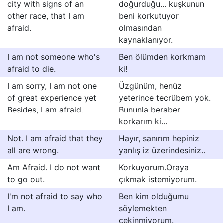
city with signs of an
doğurduğu... kuşkunun
other race, that I am
beni korkutuyor
afraid.
olmasından
kaynaklanıyor.
I am not someone who's
Ben ölümden korkmam
afraid to die.
ki!
I am sorry, I am not one
Üzgünüm, henüz
of great experience yet
yeterince tecrübem yok.
Besides, I am afraid.
Bununla beraber
korkarım ki...
Not. I am afraid that they
Hayır, sanırım hepiniz
all are wrong.
yanlış iz üzerindesiniz..
Am Afraid. I do not want
Korkuyorum.Oraya
to go out.
çıkmak istemiyorum.
I'm not afraid to say who
Ben kim olduğumu
I am.
söylemekten
çekinmiyorum.