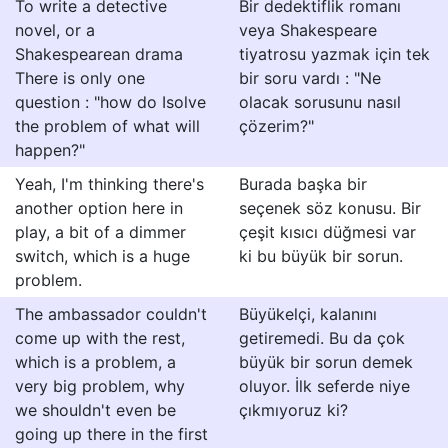
To write a detective
Bir dedektiflik romanı
novel, or a
veya Shakespeare
Shakespearean drama
tiyatrosu yazmak için tek
There is only one
bir soru vardı : "Ne
question : "how do Isolve
olacak sorusunu nasıl
the problem of what will
çözerim?"
happen?"
Yeah, I'm thinking there's
Burada başka bir
another option here in
seçenek söz konusu. Bir
play, a bit of a dimmer
çeşit kısıcı düğmesi var
switch, which is a huge
ki bu büyük bir sorun.
problem.
The ambassador couldn't
Büyükelçi, kalanını
come up with the rest,
getiremedi. Bu da çok
which is a problem, a
büyük bir sorun demek
very big problem, why
oluyor. İlk seferde niye
we shouldn't even be
çıkmıyoruz ki?
going up there in the first