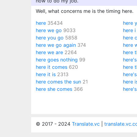
how to do my job.
Well, what concerns me is the timing here.
here
35434
here 
here we go
9033
here 
here you go
5858
here 
here we go again
374
here 
here we are
2264
here 
here goes nothing
99
here's
here it comes
620
here 
here it is
2313
here's
here comes the sun
21
here i
here she comes
366
here'
© 2017 - 2024
Translate.vc
|
translate.vc