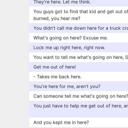
They're here. Let me think.
You guys got to find that kid and get out 
burned, you hear me?
You didn't call me down here for a truck cr
What's going on here? Excuse me.
Lock me up right here, right now.
You want to tell me what's going on here, S
Get me out of here!
- Takes me back here.
You're here for me, aren't you?
Can someone tell me what's going on here
You just have to help me get out of here, an
And you kept me in here?