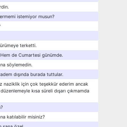
rdin.
vermemi istemiyor musun?
?
ürümeye terketti.
n. Hem de Cumartesi günümde.
ana söylemedin.
radem dışında burada tuttular.
z naziklik için çok teşekkür ederim ancak
 düzenlemeyle kısa süreli dışarı çıkmamda
n?
a katılabilir misiniz?
 sana özel.