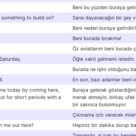
Beni bu yüzden buraya geti
 something to build on?
Sana dayanacağın bir şey 
Beni neden buraya getirdin
Beni burada bırakma!
Öz evlatlarım beni burada ç
Saturday.
Öğle vakti gelmemi istedi
Burada ne işim olduğunu b
l.
En son, bazı adamlar beni i
 me today by coming here,
Buraya gelerek gösterdiğini
out for short periods with a
merak etmeyin, birkaç ufak
bir sakınca bulunmuyor.
Çıkmama izin verecek misi
in me out here?
Hepiniz bir dakika durup ban
Tamamdır, al bak bu benden