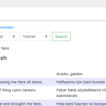
 phrases
Search
 here
ish
Aradın, geldim.
aving me here all alone.
Haftasonu için beni burada 
f thing ruins careers.
Fakat bana söylediklerini tö
kalıntılarıdır.
me and brought me here.
Hala beni kaçıran ve buray