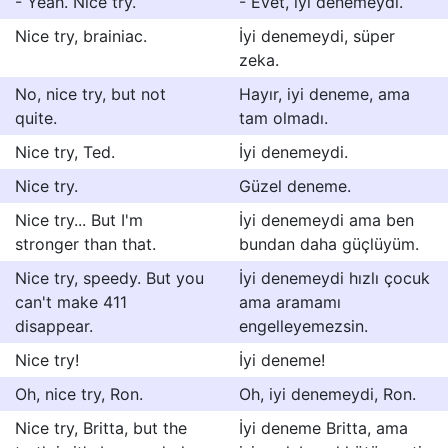
- Yeah. Nice try.
- Evet, iyi denemeydi.
Nice try, brainiac.
İyi denemeydi, süper
zeka.
No, nice try, but not
Hayır, iyi deneme, ama
quite.
tam olmadı.
Nice try, Ted.
İyi denemeydi.
Nice try.
Güzel deneme.
Nice try... But I'm
İyi denemeydi ama ben
stronger than that.
bundan daha güçlüyüm.
Nice try, speedy. But you
İyi denemeydi hızlı çocuk
can't make 411
ama aramamı
disappear.
engelleyemezsin.
Nice try!
İyi deneme!
Oh, nice try, Ron.
Oh, iyi denemeydi, Ron.
Nice try, Britta, but the
İyi deneme Britta, ama