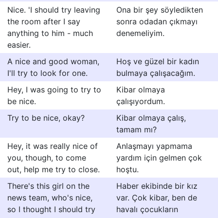
Nice. 'I should try leaving
Ona bir şey söyledikten
the room after I say
sonra odadan çıkmayı
anything to him - much
denemeliyim.
easier.
A nice and good woman,
Hoş ve güzel bir kadın
I'll try to look for one.
bulmaya çalışacağım.
Hey, I was going to try to
Kibar olmaya
be nice.
çalışıyordum.
Try to be nice, okay?
Kibar olmaya çalış,
tamam mı?
Hey, it was really nice of
Anlaşmayı yapmama
you, though, to come
yardım için gelmen çok
out, help me try to close.
hoştu.
There's this girl on the
Haber ekibinde bir kız
news team, who's nice,
var. Çok kibar, ben de
so I thought I should try
havalı çocukların