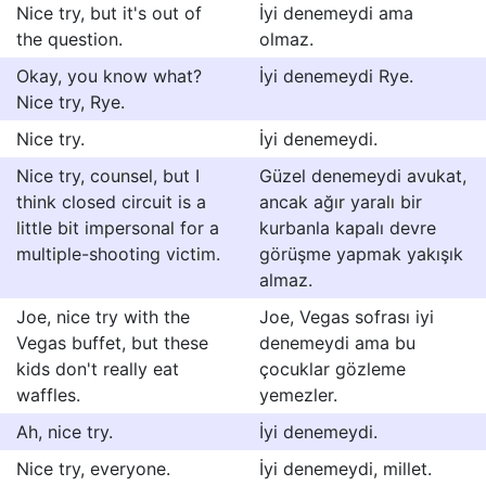
Nice try, but it's out of
İyi denemeydi ama
the question.
olmaz.
Okay, you know what?
İyi denemeydi Rye.
Nice try, Rye.
Nice try.
İyi denemeydi.
Nice try, counsel, but I
Güzel denemeydi avukat,
think closed circuit is a
ancak ağır yaralı bir
little bit impersonal for a
kurbanla kapalı devre
multiple-shooting victim.
görüşme yapmak yakışık
almaz.
Joe, nice try with the
Joe, Vegas sofrası iyi
Vegas buffet, but these
denemeydi ama bu
kids don't really eat
çocuklar gözleme
waffles.
yemezler.
Ah, nice try.
İyi denemeydi.
Nice try, everyone.
İyi denemeydi, millet.