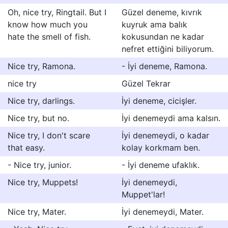
Oh, nice try, Ringtail. But I
Güzel deneme, kıvrık
know how much you
kuyruk ama balık
hate the smell of fish.
kokusundan ne kadar
nefret ettiğini biliyorum.
Nice try, Ramona.
- İyi deneme, Ramona.
nice try
Güzel Tekrar
Nice try, darlings.
İyi deneme, cicişler.
Nice try, but no.
İyi denemeydi ama kalsın.
Nice try, I don't scare
İyi denemeydi, o kadar
that easy.
kolay korkmam ben.
- Nice try, junior.
- İyi deneme ufaklık.
Nice try, Muppets!
İyi denemeydi,
Muppet'lar!
Nice try, Mater.
İyi denemeydi, Mater.