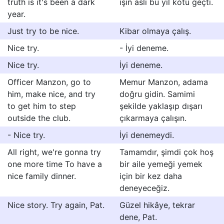
truth is it's been a dark
işin aslı bu yıl kötü geçti.
year.
Just try to be nice.
Kibar olmaya çalış.
Nice try.
- İyi deneme.
Nice try.
İyi deneme.
Officer Manzon, go to
Memur Manzon, adama
him, make nice, and try
doğru gidin. Samimi
to get him to step
şekilde yaklaşıp dışarı
outside the club.
çıkarmaya çalışın.
- Nice try.
İyi denemeydi.
All right, we're gonna try
Tamamdır, şimdi çok hoş
one more time To have a
bir aile yemeği yemek
nice family dinner.
için bir kez daha
deneyeceğiz.
Nice story. Try again, Pat.
Güzel hikâye, tekrar
dene, Pat.