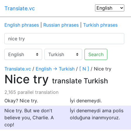
Translate.vc
English phrases
|
Russian phrases
|
Turkish phrases
Search
Translate.vc
/
English → Turkish
/
[ N ]
/ Nice try
Nice try
translate Turkish
2,165 parallel translation
Okay? Nice try.
İyi denemeydi.
Nice try. But we don't
İyi denemeydi ama polis
believe you, Charlie. A
olduğuna inanmıyoruz.
cop!