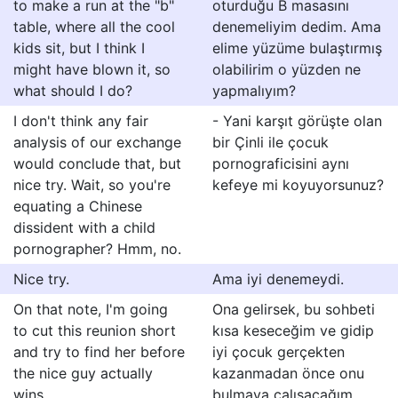
to make a run at the "b"
oturduğu B masasını
table, where all the cool
denemeliyim dedim. Ama
kids sit, but I think I
elime yüzüme bulaştırmış
might have blown it, so
olabilirim o yüzden ne
what should I do?
yapmalıyım?
I don't think any fair
- Yani karşıt görüşte olan
analysis of our exchange
bir Çinli ile çocuk
would conclude that, but
pornograficisini aynı
nice try. Wait, so you're
kefeye mi koyuyorsunuz?
equating a Chinese
dissident with a child
pornographer? Hmm, no.
Nice try.
Ama iyi denemeydi.
On that note, I'm going
Ona gelirsek, bu sohbeti
to cut this reunion short
kısa keseceğim ve gidip
and try to find her before
iyi çocuk gerçekten
the nice guy actually
kazanmadan önce onu
wins.
bulmaya çalışacağım.