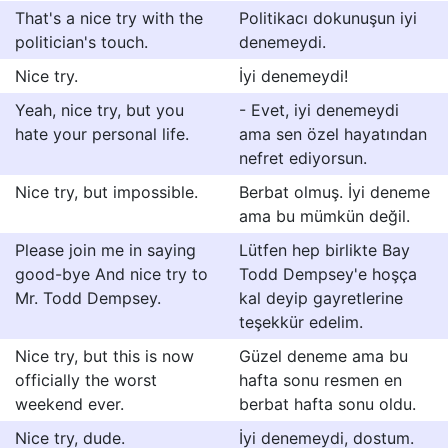
That's a nice try with the
Politikacı dokunuşun iyi
politician's touch.
denemeydi.
Nice try.
İyi denemeydi!
Yeah, nice try, but you
- Evet, iyi denemeydi
hate your personal life.
ama sen özel hayatından
nefret ediyorsun.
Nice try, but impossible.
Berbat olmuş. İyi deneme
ama bu mümkün değil.
Please join me in saying
Lütfen hep birlikte Bay
good-bye And nice try to
Todd Dempsey'e hoşça
Mr. Todd Dempsey.
kal deyip gayretlerine
teşekkür edelim.
Nice try, but this is now
Güzel deneme ama bu
officially the worst
hafta sonu resmen en
weekend ever.
berbat hafta sonu oldu.
Nice try, dude.
İyi denemeydi, dostum.