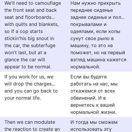
We'll need to camouflage
Нам нужно прикрыть
the front seat and back
переднее сиденье
seat and floorboards...
заднее сиденье и пол...
with quilts and blankets,
покрывалами и
so if a cop starts
одеялами, если копы
stickin'his big snout in
сунут свое рыло в
the car, the subterfuge
машину, то это не
won't last, but at a
поможет, но на первый
glance the car will
взгляд машина кажется
appear to be normal.
нормальной.
If you work for us, we
Если вы будете
will drop the charges...
работать на нас, мы
and you can go back to
откажемся от всех
your normal life.
обвинений. И в
вернетесь к вашей
нормальной жизни.
Then we can modulate
И тогда мы сможем
the reaction to create an
использовать эту