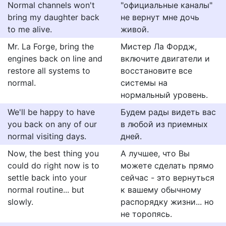
Normal channels won't
"официальные каналы"
bring my daughter back
не вернут мне дочь
to me alive.
живой.
Mr. La Forge, bring the
Мистер Ла Фордж,
engines back on line and
включите двигатели и
restore all systems to
восстановите все
normal.
системы на
нормальный уровень.
We'll be happy to have
Будем рады видеть вас
you back on any of our
в любой из приемных
normal visiting days.
дней.
Now, the best thing you
А лучшее, что Вы
could do right now is to
можете сделать прямо
settle back into your
сейчас - это вернуться
normal routine... but
к вашему обычному
slowly.
распорядку жизни... но
не торопясь.