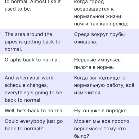
to normal. Almost like it
когда город
used to be.
возвращается к
нормальной жизни,
почти так как прежде.
The area around the
Среда вокруг трубы
pipes is getting back to
очищена.
normal.
Graphs back to normal.
Нервные импульсы
пилота в норме.
And when your work
Когда вы подъищете
schedule changes,
нормальную работу, всё
everything's going to be
изменится.
back to normal.
Well, he's back to normal.
Ну, он уже в порядке.
Could everybody just go
Может мы все просто
back to normal?
вернемся к тому что
было?