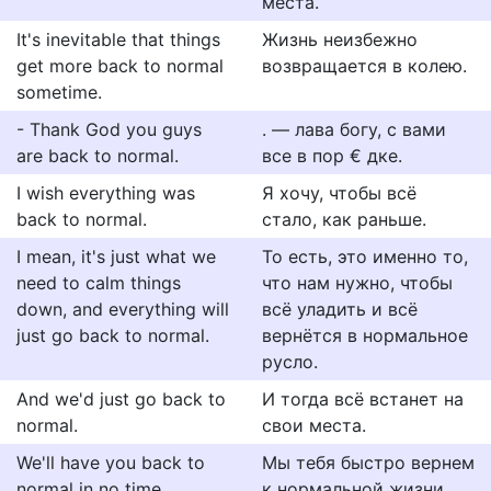
места.
It's inevitable that things
Жизнь неизбежно
get more back to normal
возвращается в колею.
sometime.
- Thank God you guys
. — лава богу, с вами
are back to normal.
все в пор € дке.
I wish everything was
Я хочу, чтобы всё
back to normal.
стало, как раньше.
I mean, it's just what we
То есть, это именно то,
need to calm things
что нам нужно, чтобы
down, and everything will
всё уладить и всё
just go back to normal.
вернётся в нормальное
русло.
And we'd just go back to
И тогда всё встанет на
normal.
свои места.
We'll have you back to
Мы тебя быстро вернем
normal in no time.
к нормальной жизни.