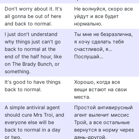
Don't worry about it. It's
Не волнуйся, скоро все
all gonna be out of here
уйдут и все будет
and back to normal.
нормально.
I just don't understand
Ты мне не безразлична,
why things just can't go
я хочу сделать тебя
back to normal at the
счастливой, я...
end of the half hour, like
Послушай...
on The Brady Bunch, or
something.
It's good to have things
Хорошо, когда все
back to normal.
вещи встают на свои
места.
A simple antiviral agent
Простой антивирусный
should cure Mrs Troi, and
агент вылечит миссис
everyone else will be
Трой, а все остальные
back to normal in a day
вернутся в норму через
or two.
день-другой.