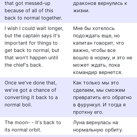
that got messed-up
драконов вернулись к
because of all of this
жизни.
back to normal together.
I wish I could wait longer,
Мне бы хотелось
but the captain says it's
подождать еще, но
important for things to
капитан говорит, что
get back to normal, but
важно, чтобы все
that won't happen until
вошло в норму, и это не
the chief's back.
может ждать, пока
командир вернется.
Once we've done that,
Как только мы это
we've got a chance of
сделаем, мы сможем
converting it back to a
превратить его обратно
normal boil.
в фурункул. И тогда я
проткну его.
The moon- - it's back to
Луна вернулась на
its normal orbit.
нормальную орбиту.