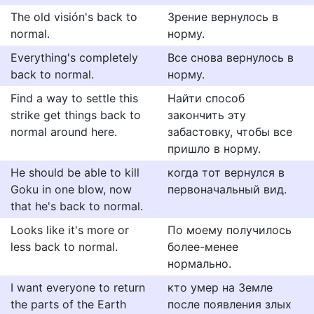
The old visión's back to
Зрение вернулось в
normal.
норму.
Everything's completely
Все снова вернулось в
back to normal.
норму.
Find a way to settle this
Найти способ
strike get things back to
закончить эту
normal around here.
забастовку, чтобы все
пришло в норму.
He should be able to kill
когда тот вернулся в
Goku in one blow, now
первоначальный вид.
that he's back to normal.
Looks like it's more or
По моему получилось
less back to normal.
более-менее
нормально.
I want everyone to return
кто умер на Земле
the parts of the Earth
после появления злых