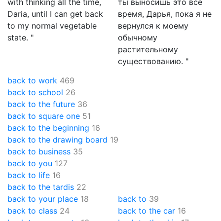
with thinking all the time,
ты выносишь это всё
Daria, until I can get back
время, Дарья, пока я не
to my normal vegetable
вернулся к моему
state. "
обычному
растительному
существованию. "
back to work
469
back to school
26
back to the future
36
back to square one
51
back to the beginning
16
back to the drawing board
19
back to business
35
back to you
127
back to life
16
back to the tardis
22
back to your place
18
back to
39
back to class
24
back to the car
16