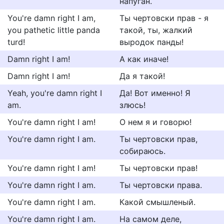
напуган.
You're damn right I am,
Ты чертовски прав - я
you pathetic little panda
такой, ты, жалкий
turd!
выродок панды!
Damn right I am!
А как иначе!
Damn right I am!
Да я такой!
Yeah, you're damn right I
Да! Вот именно! Я
am.
злюсь!
You're damn right I am!
О нем я и говорю!
You're damn right I am.
Ты чертовски прав,
собираюсь.
You're damn right I am!
Ты чертовски прав!
You're damn right I am.
Ты чертовски права.
You're damn right I am.
Какой смышленый.
You're damn right I am.
На самом деле,