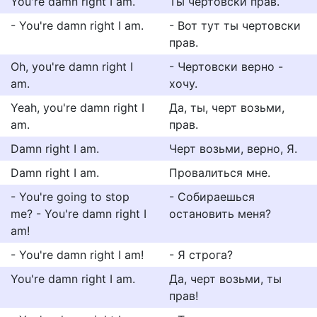
You're damn right I am.
Ты чертовски прав.
- You're damn right I am.
- Вот тут ты чертовски
прав.
Oh, you're damn right I
- Чертовски верно -
am.
хочу.
Yeah, you're damn right I
Да, ты, черт возьми,
am.
прав.
Damn right I am.
Черт возьми, верно, Я.
Damn right I am.
Провалиться мне.
- You're going to stop
- Собираешься
me? - You're damn right I
остановить меня?
am!
- You're damn right I am!
- Я строга?
You're damn right I am.
Да, черт возьми, ты
прав!