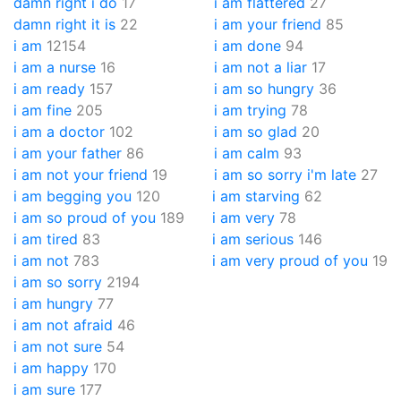
damn right i do
17
i am flattered
27
damn right it is
22
i am your friend
85
i am
12154
i am done
94
i am a nurse
16
i am not a liar
17
i am ready
157
i am so hungry
36
i am fine
205
i am trying
78
i am a doctor
102
i am so glad
20
i am your father
86
i am calm
93
i am not your friend
19
i am so sorry i'm late
27
i am begging you
120
i am starving
62
i am so proud of you
189
i am very
78
i am tired
83
i am serious
146
i am not
783
i am very proud of you
19
i am so sorry
2194
i am hungry
77
i am not afraid
46
i am not sure
54
i am happy
170
i am sure
177