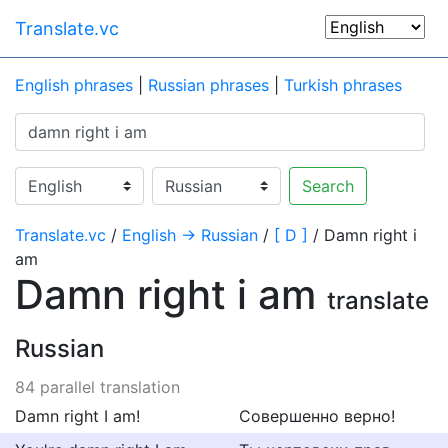
Translate.vc
English phrases
|
Russian phrases
|
Turkish phrases
Search
Translate.vc
/
English → Russian
/
[ D ]
/ Damn right i
am
Damn right i am
translate
Russian
84 parallel translation
Damn right I am!
Совершенно верно!