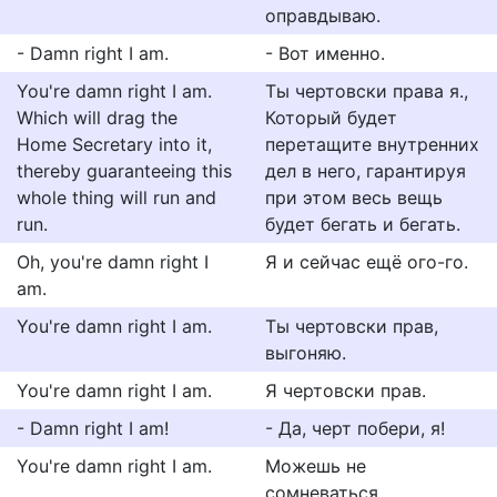
оправдываю.
- Damn right I am.
- Вот именно.
You're damn right I am.
Ты чертовски права я.,
Which will drag the
Который будет
Home Secretary into it,
перетащите внутренних
thereby guaranteeing this
дел в него, гарантируя
whole thing will run and
при этом весь вещь
run.
будет бегать и бегать.
Oh, you're damn right I
Я и сейчас ещё ого-го.
am.
You're damn right I am.
Ты чертовски прав,
выгоняю.
You're damn right I am.
Я чертовски прав.
- Damn right I am!
- Да, черт побери, я!
You're damn right I am.
Можешь не
сомневаться.