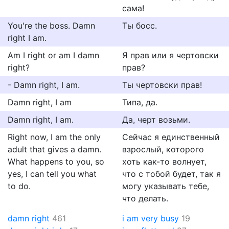
сама!
You're the boss. Damn
Ты босс.
right I am.
Am I right or am I damn
Я прав или я чертовски
right?
прав?
- Damn right, I am.
Ты чертовски прав!
Damn right, I am
Типа, да.
Damn right, I am.
Да, черт возьми.
Right now, I am the only
Сейчас я единственный
adult that gives a damn.
взрослый, которого
What happens to you, so
хоть как-то волнует,
yes, I can tell you what
что с тобой будет, так я
to do.
могу указывать тебе,
что делать.
damn right
461
i am very busy
19