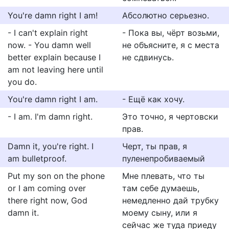
You're damn right I am!
Абсолютно серьезно.
- I can't explain right
- Пока вы, чёрт возьми,
now. - You damn well
не объясните, я с места
better explain because I
не сдвинусь.
am not leaving here until
you do.
You're damn right I am.
- Ещё как хочу.
- I am. I'm damn right.
Это точно, я чертовски
прав.
Damn it, you're right. I
Черт, ты прав, я
am bulletproof.
пуленепробиваемый
Put my son on the phone
Мне плевать, что ты
or I am coming over
там себе думаешь,
there right now, God
немедленно дай трубку
damn it.
моему сыну, или я
сейчас же туда приеду