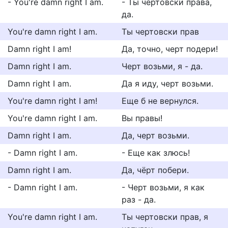
- You're damn right I am.
- Ты чертовски права,
да.
You're damn right I am.
Ты чертовски прав
Damn right I am!
Да, точно, черт подери!
Damn right I am.
Черт возьми, я - да.
Damn right I am.
Да я иду, черт возьми.
You're damn right I am!
Еще б не вернулся.
You're damn right I am.
Вы правы!
Damn right I am.
Да, черт возьми.
- Damn right I am.
- Еще как злюсь!
Damn right I am.
Да, чёрт побери.
- Damn right I am.
- Черт возьми, я как
раз - да.
You're damn right I am.
Ты чертовски прав, я