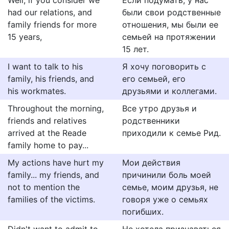
Well, if you consider we
Если подумать, у нас
had our relations, and
были свои родственные
family friends for more
отношения, мы были ее
15 years,
семьей на протяжении
15 лет.
I want to talk to his
Я хочу поговорить с
family, his friends, and
его семьей, его
his workmates.
друзьями и коллегами.
Throughout the morning,
Все утро друзья и
friends and relatives
родственники
arrived at the Reade
приходили к семье Рид.
family home to pay...
My actions have hurt my
Мои действия
family... my friends, and
причинили боль моей
not to mention the
семье, моим друзья, не
families of the victims.
говоря уже о семьях
погибших.