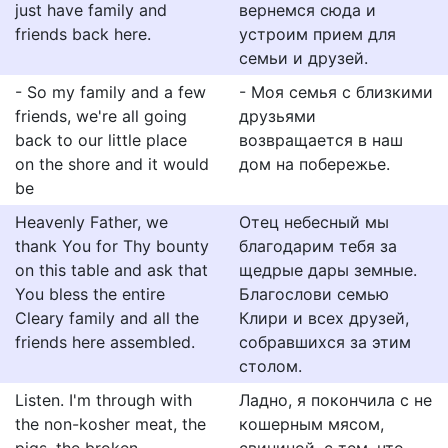
just have family and
вернемся сюда и
friends back here.
устроим прием для
семьи и друзей.
- So my family and a few
- Моя семья с близкими
friends, we're all going
друзьями
back to our little place
возвращается в наш
on the shore and it would
дом на побережье.
be
Heavenly Father, we
Отец небесный мы
thank You for Thy bounty
благодарим тебя за
on this table and ask that
щедрые дары земные.
You bless the entire
Благослови семью
Cleary family and all the
Клири и всех друзей,
friends here assembled.
собравшихся за этим
столом.
Listen. I'm through with
Ладно, я покончила с не
the non-kosher meat, the
кошерным мясом,