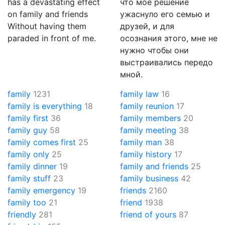
has a devastating effect
что моё решение
on family and friends
ужаснуло его семью и
Without having them
друзей, и для
paraded in front of me.
осознания этого, мне не
нужно чтобы они
выстраивались передо
мной.
family
1231
family law
16
family is everything
18
family reunion
17
family first
36
family members
20
family guy
58
family meeting
38
family comes first
25
family man
38
family only
25
family history
17
family dinner
19
family and friends
25
family stuff
23
family business
42
family emergency
19
friends
2160
family too
21
friend
1938
friendly
281
friend of yours
87