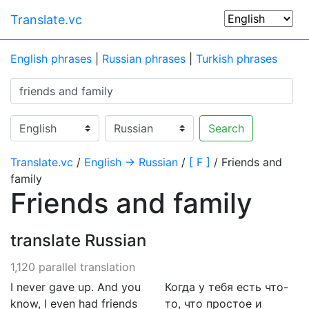
Translate.vc
English phrases
|
Russian phrases
|
Turkish phrases
Search
Translate.vc
/
English → Russian
/
[ F ]
/ Friends and
family
Friends and family
translate Russian
1,120 parallel translation
I never gave up. And you
Когда у тебя есть что-
know, I even had friends
то, что простое и