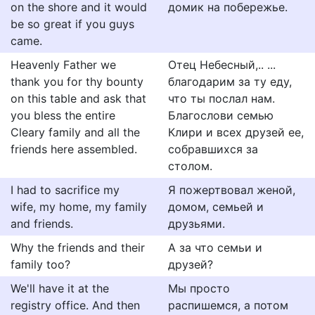
on the shore and it would
домик на побережье.
be so great if you guys
came.
Heavenly Father we
Отец Небесный,.. ...
thank you for thy bounty
благодарим за ту еду,
on this table and ask that
что ты послал нам.
you bless the entire
Благослови семью
Cleary family and all the
Клири и всех друзей ее,
friends here assembled.
собравшихся за
столом.
I had to sacrifice my
Я пожертвовал женой,
wife, my home, my family
домом, семьей и
and friends.
друзьями.
Why the friends and their
А за что семьи и
family too?
друзей?
We'll have it at the
Мы просто
registry office. And then
распишемся, а потом