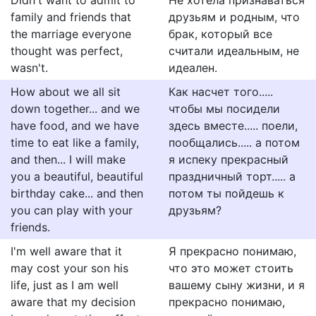
Didn't want to admit to
Не хотела признаваться
family and friends that
друзьям и родным, что
the marriage everyone
брак, который все
thought was perfect,
считали идеальным, не
wasn't.
идеален.
How about we all sit
Как насчет того.....
down together... and we
чтобы мы посидели
have food, and we have
здесь вместе..... поели,
time to eat like a family,
пообщались..... а потом
and then... I will make
я испеку прекрасный
you a beautiful, beautiful
праздничный торт..... а
birthday cake... and then
потом ты пойдешь к
you can play with your
друзьям?
friends.
I'm well aware that it
Я прекрасно понимаю,
may cost your son his
что это может стоить
life, just as I am well
вашему сыну жизни, и я
aware that my decision
прекрасно понимаю,