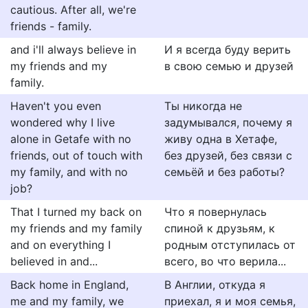
cautious. After all, we're
friends - family.
and i'll always believe in
И я всегда буду верить
my friends and my
в свою семью и друзей
family.
Haven't you even
Ты никогда не
wondered why I live
задумывался, почему я
alone in Getafe with no
живу одна в Хетафе,
friends, out of touch with
без друзей, без связи с
my family, and with no
семьёй и без работы?
job?
That I turned my back on
Что я повернулась
my friends and my family
спиной к друзьям, к
and on everything I
родным отступилась от
believed in and...
всего, во что верила...
Back home in England,
В Англии, откуда я
me and my family, we
приехал, я и моя семья,