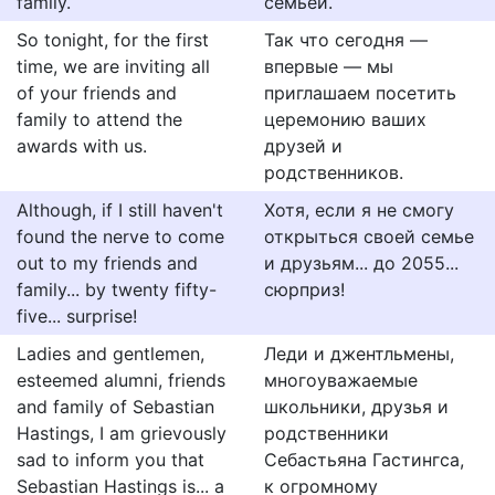
family.
семьёй.
So tonight, for the first
Так что сегодня —
time, we are inviting all
впервые — мы
of your friends and
приглашаем посетить
family to attend the
церемонию ваших
awards with us.
друзей и
родственников.
Although, if I still haven't
Хотя, если я не смогу
found the nerve to come
открыться своей семье
out to my friends and
и друзьям... до 2055...
family... by twenty fifty-
сюрприз!
five... surprise!
Ladies and gentlemen,
Леди и джентльмены,
esteemed alumni, friends
многоуважаемые
and family of Sebastian
школьники, друзья и
Hastings, I am grievously
родственники
sad to inform you that
Себастьяна Гастингса,
Sebastian Hastings is... a
к огромному