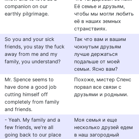
companion on our
Её семье и друзьям,
earthly pilgrimage.
чтобы мы могли любить
её в наших земных
странствиях.
So you and your sick
Так что вам и вашим
friends, you stay the fuck
чокнутым друзьям
away from me and my
лучше держаться
family, you understand?
подальше от моей
семьи. Ясно вам?
Mr. Spence seems to
Похоже, мистер Спенс
have done a good job
порвал все связи с
cutting himself off
друзьями и родными.
completely from family
and friends.
- Yeah. My family and a
Моя семья и еще
few friends, we're all
несколько друзей едем
going back to our place
в наш загородный