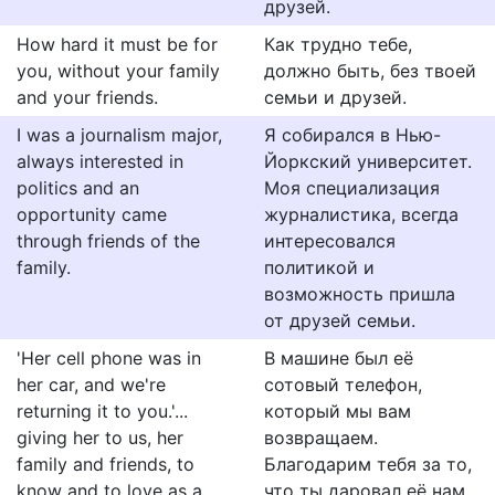
друзей.
How hard it must be for
Как трудно тебе,
you, without your family
должно быть, без твоей
and your friends.
семьи и друзей.
I was a journalism major,
Я собирался в Нью-
always interested in
Йоркский университет.
politics and an
Моя специализация
opportunity came
журналистика, всегда
through friends of the
интересовался
family.
политикой и
возможность пришла
от друзей семьи.
'Her cell phone was in
В машине был её
her car, and we're
сотовый телефон,
returning it to you.'...
который мы вам
giving her to us, her
возвращаем.
family and friends, to
Благодарим тебя за то,
know and to love as a
что ты даровал её нам.