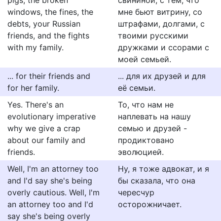
pigs, the broken
свининой, с тем, что
windows, the fines, the
мне бьют витрину, со
debts, your Russian
штрафами, долгами, с
friends, and the fights
твоими русскими
with my family.
дружками и ссорами с
моей семьей.
... for their friends and
... для их друзей и для
for her family.
её семьи.
Yes. There's an
То, что нам не
evolutionary imperative
наплевать на нашу
why we give a crap
семью и друзей -
about our family and
продиктовано
friends.
эволюцией.
Well, I'm an attorney too
Ну, я тоже адвокат, и я
and I'd say she's being
бы сказала, что она
overly cautious. Well, I'm
чересчур
an attorney too and I'd
осторожничает.
say she's being overly