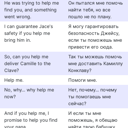
He was trying to help me
Он пытался мне помочь
find you, and something
найти тебя, но все
went wrong.
пошло не по плану.
I can guarantee Jace's
Я могу гарантировать
safety if you help me
безопасность Джейсу,
bring him in.
если ты поможешь мне
привести его сюда.
So, can you help me
Так ты можешь помочь
deliver Camille to the
мне доставить Камиллу
Clave?
Конклаву?
Help me.
Помоги мне.
No, why... why help me
Нет, почему... почему
now?
ты помогаешь мне
сейчас?
And if you help me, I
И если ты мне
promise to help you find
поможешь, я обещаю
your nana.
найти твою бабушку.