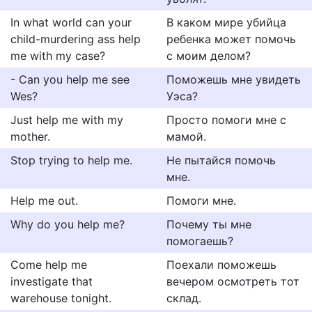
In what world can your
В каком мире убийца
child-murdering ass help
ребенка может помочь
me with my case?
с моим делом?
- Can you help me see
Поможешь мне увидеть
Wes?
Уэса?
Just help me with my
Просто помоги мне с
mother.
мамой.
Stop trying to help me.
Не пытайся помочь
мне.
Help me out.
Помоги мне.
Why do you help me?
Почему ты мне
помогаешь?
Come help me
Поехали поможешь
investigate that
вечером осмотреть тот
warehouse tonight.
склад.