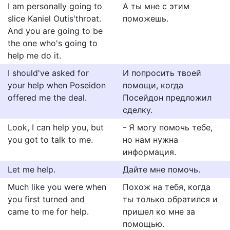
I am personally going to
А ты мне с этим
slice Kaniel Outis'throat.
поможешь.
And you are going to be
the one who's going to
help me do it.
I should've asked for
И попросить твоей
your help when Poseidon
помощи, когда
offered me the deal.
Посейдон предложил
сделку.
Look, I can help you, but
- Я могу помочь тебе,
you got to talk to me.
но нам нужна
информация.
Let me help.
Дайте мне помочь.
Much like you were when
Похож на тебя, когда
you first turned and
ты только обратился и
came to me for help.
пришел ко мне за
помощью.