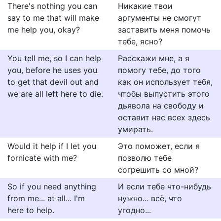
There's nothing you can
Никакие твои
say to me that will make
аргументы не смогут
me help you, okay?
заставить меня помочь
тебе, ясно?
You tell me, so I can help
Расскажи мне, а я
you, before he uses you
помогу тебе, до того
to get that devil out and
как он использует тебя,
we are all left here to die.
чтобы выпустить этого
дьявола на свободу и
оставит нас всех здесь
умирать.
Would it help if I let you
Это поможет, если я
fornicate with me?
позволю тебе
согрешить со мной?
So if you need anything
И если тебе что-нибудь
from me... at all... I'm
нужно... всё, что
here to help.
угодно...