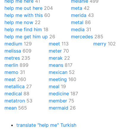
help me here
41
melanie
499
help me out here
204
meta
42
help me with this
60
merida
43
help me now
22
metal
86
help me find him
18
media
31
help me get him up
26
mercedes
285
medium
129
meet
113
merry
102
melissa
609
meter
70
metres
235
merak
22
merlin
899
means
817
memo
31
mexican
52
meat
260
meeting
160
metallica
27
meal
19
medical
88
medicine
187
metatron
53
member
75
mean
565
mermaid
26
translate "help me" Turkish