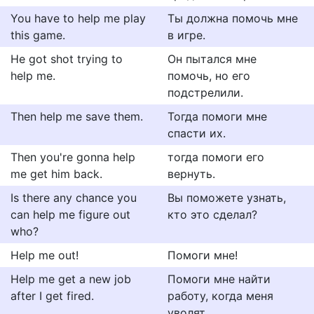
You have to help me play
Ты должна помочь мне
this game.
в игре.
He got shot trying to
Он пытался мне
help me.
помочь, но его
подстрелили.
Then help me save them.
Тогда помоги мне
спасти их.
Then you're gonna help
тогда помоги его
me get him back.
вернуть.
Is there any chance you
Вы поможете узнать,
can help me figure out
кто это сделал?
who?
Help me out!
Помоги мне!
Help me get a new job
Помоги мне найти
after I get fired.
работу, когда меня
уволят.