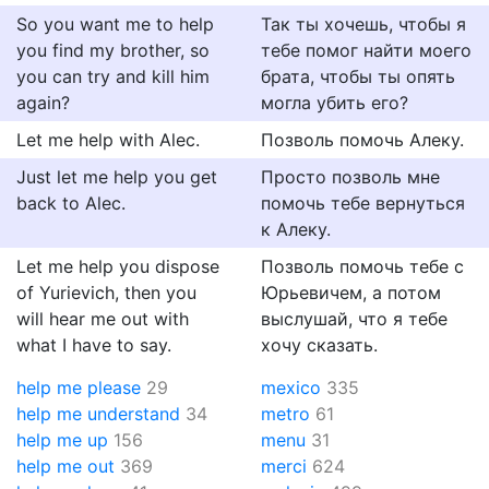
So you want me to help
Так ты хочешь, чтобы я
you find my brother, so
тебе помог найти моего
you can try and kill him
брата, чтобы ты опять
again?
могла убить его?
Let me help with Alec.
Позволь помочь Алеку.
Just let me help you get
Просто позволь мне
back to Alec.
помочь тебе вернуться
к Алеку.
Let me help you dispose
Позволь помочь тебе с
of Yurievich, then you
Юрьевичем, а потом
will hear me out with
выслушай, что я тебе
what I have to say.
хочу сказать.
help me please
29
mexico
335
help me understand
34
metro
61
help me up
156
menu
31
help me out
369
merci
624