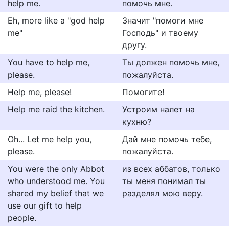
help me.
помочь мне.
Eh, more like a "god help
Значит "помоги мне
me"
Господь" и твоему
другу.
You have to help me,
Ты должен помочь мне,
please.
пожалуйста.
Help me, please!
Помогите!
Help me raid the kitchen.
Устроим налет на
кухню?
Oh... Let me help you,
Дай мне помочь тебе,
please.
пожалуйста.
You were the only Abbot
из всех аббатов, только
who understood me. You
ты меня понимал ты
shared my belief that we
разделял мою веру.
use our gift to help
people.