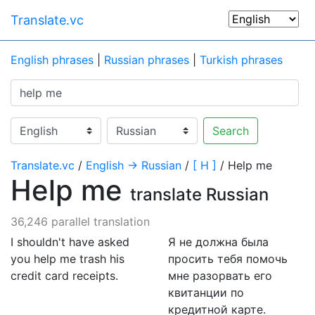
Translate.vc
English phrases
|
Russian phrases
|
Turkish phrases
Search
Translate.vc
/
English → Russian
/
[ H ]
/ Help me
Help me
translate Russian
36,246 parallel translation
I shouldn't have asked
Я не должна была
you help me trash his
просить тебя помочь
credit card receipts.
мне разорвать его
квитанции по
кредитной карте.