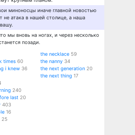
имут крупным планом.
вои миноносцы иначе главной новостью
т не атака в нашей столице, а наша
вашу.
то мы вновь на ногах, и через несколько
станется позади.
the necklace
59
k times
60
the nanny
34
ng i knew
36
the next generation
20
the next thing
17
4
rning
240
fore last
20
y
403
le
16
25