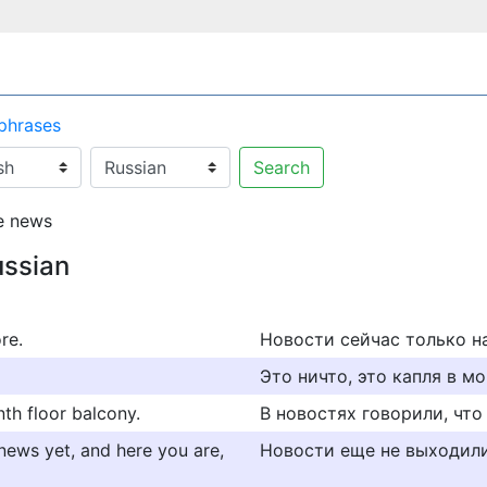
 phrases
Search
e news
ussian
re.
Новости сейчас только н
Это ничто, это капля в м
nth floor balcony.
В новостях говорили, что
news yet, and here you are,
Новости еще не выходили