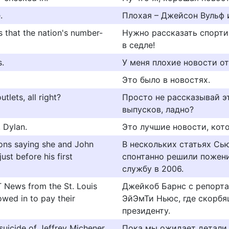
.
Плохая – Джейсон Вульф и
s that the nation's number-
Нужно рассказать спорти
в седле!
.
У меня плохие новости от
Это было в новостях.
tlets, all right?
Просто не рассказывай э
выпусков, ладно?
, Dylan.
Это лучшие новости, кото
ions saying she and John
В нескольких статьях Сь
ust before his first
спонтанно решили пожени
службу в 2006.
T News from the St. Louis
Джейкоб Барнс с репорта
wed in to pay their
ЭйЭмТи Ньюс, где скорб
президенту.
suicide of Jeffrey Michener,
Пока мы ожидает детали