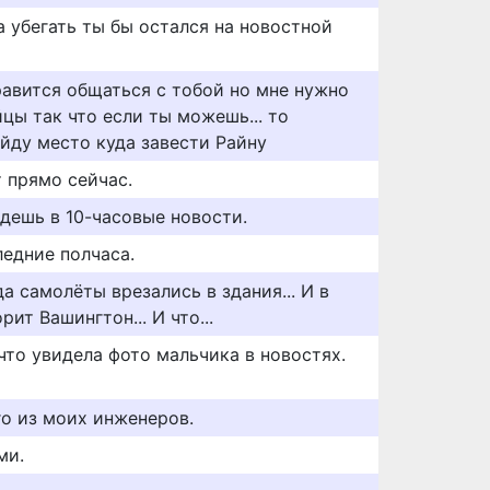
а убегать ты бы остался на новостной
равится общаться с тобой но мне нужно
цы так что если ты можешь... то
айду место куда завести Райну
 прямо сейчас.
дешь в 10-часовые новости.
ледние полчаса.
да самолёты врезались в здания... И в
рит Вашингтон... И что...
что увидела фото мальчика в новостях.
ого из моих инженеров.
ми.