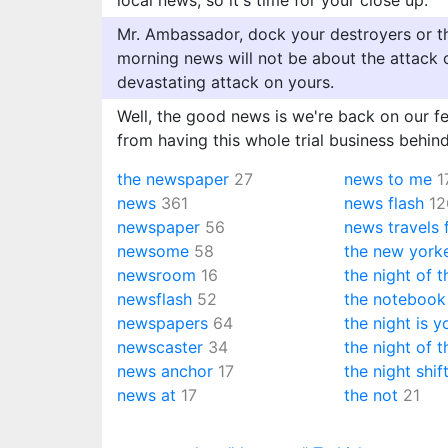
local news, so it's time for your close up.
Mr. Ambassador, dock your destroyers or th
morning news will not be about the attack o
devastating attack on yours.
Well, the good news is we're back on our f
from having this whole trial business behind
the newspaper
27
news to me
1
news
361
news flash
12
newspaper
56
news travels 
newsome
58
the new york
newsroom
16
the night of 
newsflash
52
the notebook
newspapers
64
the night is 
newscaster
34
the night of t
news anchor
17
the night shif
news at
17
the not
21