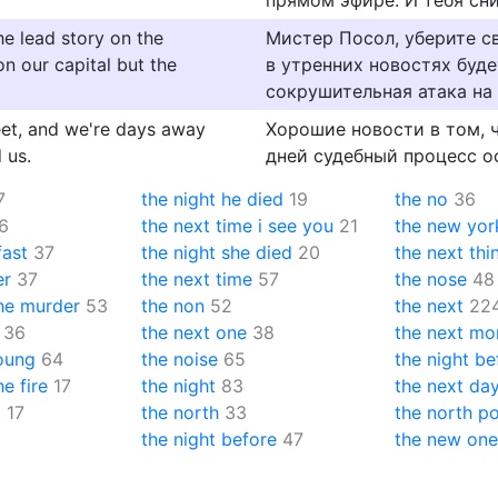
прямом эфире. И тебя сн
e lead story on the
Мистер Посол, уберите с
n our capital but the
в утренних новостях буде
сокрушительная атака на 
eet, and we're days away
Хорошие новости в том, ч
 us.
дней судебный процесс о
7
the night he died
19
the no
36
6
the next time i see you
21
the new yor
fast
37
the night she died
20
the next thi
er
37
the next time
57
the nose
48
the murder
53
the non
52
the next
22
36
the next one
38
the next mo
young
64
the noise
65
the night be
he fire
17
the night
83
the next da
t
17
the north
33
the north po
the night before
47
the new one