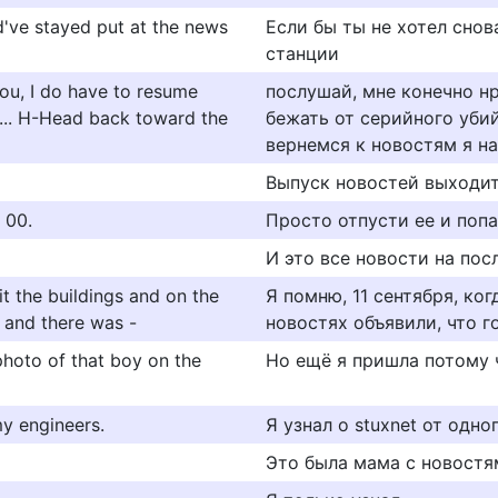
d've stayed put at the news
Если бы ты не хотел снов
станции
you, I do have to resume
послушай, мне конечно н
ld... H-Head back toward the
бежать от серийного убий
вернемся к новостям я н
Выпуск новостей выходит
: 00.
Просто отпусти ее и попа
И это все новости на пос
t the buildings and on the
Я помню, 11 сентября, ког
 and there was -
новостях объявили, что го
photo of that boy on the
Но ещё я пришла потому 
y engineers.
Я узнал о stuxnet от одн
Это была мама с новостя