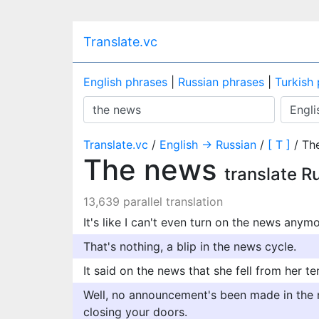
Translate.vc
English phrases
|
Russian phrases
|
Turkish
Translate.vc
/
English → Russian
/
[ T ]
/ Th
The news
translate R
13,639 parallel translation
It's like I can't even turn on the news anymo
That's nothing, a blip in the news cycle.
It said on the news that she fell from her te
Well, no announcement's been made in the 
closing your doors.