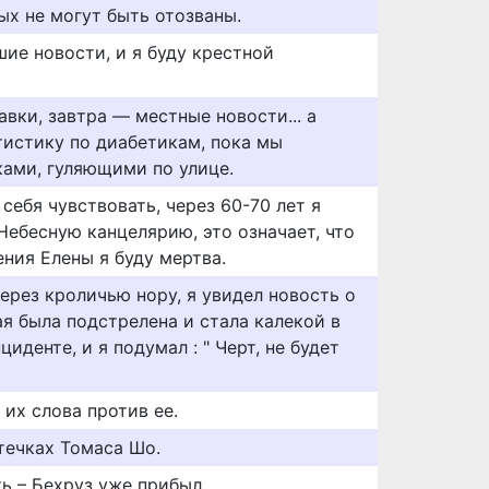
ых не могут быть отозваны.
шие новости, и я буду крестной
авки, завтра — местные новости... а
истику по диабетикам, пока мы
ами, гуляющими по улице.
себя чувствовать, через 60-70 лет я
ебесную канцелярию, это означает, что
ния Елены я буду мертва.
ерез кроличью нору, я увидел новость о
я была подстрелена и стала калекой в
иденте, и я подумал : " Черт, не будет
 их слова против ее.
течках Томаса Шо.
ь – Бехруз уже прибыл.