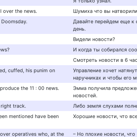
Я только узнал.
ll over the news.
Шумиха что вы натворили
s, Doomsday.
Давайте перейдем еще к 
день.
Видели новости?
ews?
И когда ты собирался со
Смотреть новости в 6 час
d, cuffed, his punim on
Управление хочет натянут
наручниках и чтобы его 
produce the 11 : 00 news.
Эмма получила предложе
новостей.
right track.
Либо земля слухами полн
been mentioned have been
Хорошие новости, что вс
cover operatives who, at the
– Но плохие новости, чт