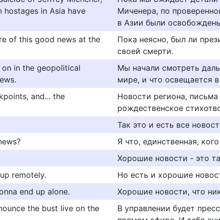
 hostages in Asia have
Миченера, по проверенн
в Азии были освобождены
re of this good news at the
Пока неясно, был ли пре
своей смерти.
n in the geopolitical
Мы начали смотреть даль
news.
мире, и что освещается 
oints, and... the
Новости региона, письма 
рождественское стихотв
Так это и есть все новос
 news?
Я что, единственная, ког
Хорошие новости - это т
 up remotely.
Но есть и хорошие новост
gonna end up alone.
Хорошие новости, что ник
nounce the bust live on the
В управлении будет пресс