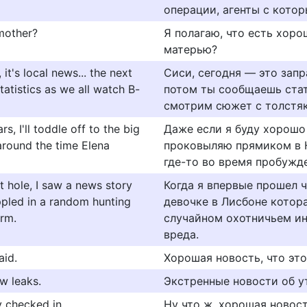
операции, агенты с котор
mother?
Я полагаю, что есть хоро
матерью?
it's local news... the next
Сиси, сегодня — это запр
tatistics as we all watch B-
потом ты сообщаешь стат
смотрим сюжет с толстяк
s, I'll toddle off to the big
Даже если я буду хорошо 
around the time Elena
проковыляю прямиком в Н
где-то во время пробужде
t hole, I saw a news story
Когда я впервые прошел ч
ppled in a random hunting
девочке в Лисбоне котора
arm.
случайном охотничьем инц
вреда.
aid.
Хорошая новость, что это
w leaks.
Экстренные новости об у
y checked in.
Ну что ж, хорошая новост