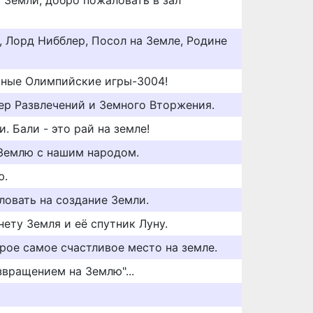
 Земли, добро пожаловать в зал
 Лорд Нибблер, Посол на Земле, Родине
мные Олимпийские игры-3004!
ер Развлечений и Земного Вторжения.
. Бали - это рай на земле!
Землю с нашим народом.
ю.
ловать на создание Земли.
ету Земля и её спутник Луну.
рое самое счастливое место на земле.
звращением на Землю"...