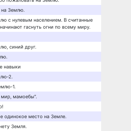
ро пожаловать на Землю.
 на Землю.
лю с нулевым населением. В считанные
начинают гаснуть огни по всему миру.
лю, синий друг.
лю.
е навыки
лю-2.
емлю-1.
 мир, мамоебы".
ю!
е одинокое место на Земле.
нету Земля.