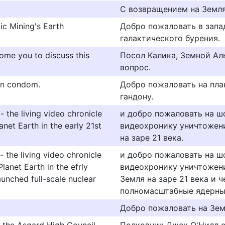
С возвращением на Земля
ic Mining's Earth
Добро пожаловать в запа
галактического бурения.
come you to discuss this
Посол Калика, Земной Ал
вопрос.
en condom.
Добро пожаловать на пла
гандону.
the living video chronicle
и добро пожаловать на ш
net Earth in the early 21st
видеохронику уничтожени
на заре 21 века.
the living video chronicle
и добро пожаловать на ш
lanet Earth in the efrly
видеохронику уничтожени
aunched full-scale nuclear
Земля на заре 21 века и 
полномасштабные ядерные
Добро пожаловать на Зем