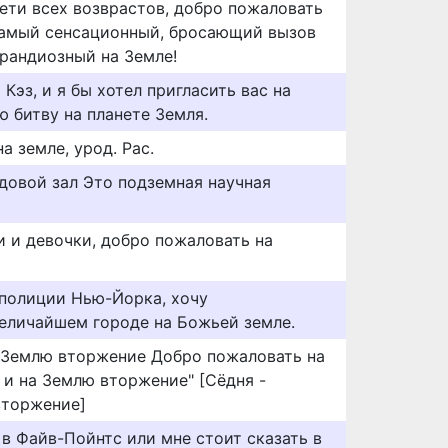
ети всех возврастов, добро пожаловать
самый сенсационный, бросающий вызов
грандиозный на Земле!
Кэз, и я бы хотел пригласить вас на
 битву на планете Земля.
а земле, урод. Рас.
довой зал Это подземная научная
и и девочки, добро пожаловать на
полиции Нью-Йорка, хочу
величайшем городе на Божьей земле.
а Землю вторжение Добро пожаловать на
 и на Землю вторжение" [Сёдня -
вторжение]
в Файв-Пойнтс или мне стоит сказать в