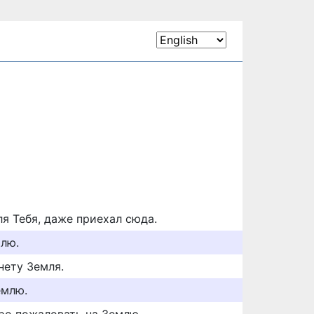
я Тебя, даже приехал сюда.
лю.
нету Земля.
емлю.