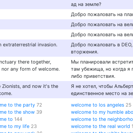
ад на земле?
Добро пожаловать на пла
Добро пожаловать на вел
Добро пожаловать на вели
extraterrestrial invasion.
Добро пожаловать в DEO
вторжения.
nctuary there together,
Мы планировали встретить
... nor any form of welcome.
там убежища, но когда я 
либо приветствия.
 Zionists, and now it's the
Я не хотел, чтобы Альбер
lcome.
единственное место на зе
me to the party
72
welcome to los angeles
25
me to the show
39
welcome to my humble ab
me to
144
welcome to the neighborh
me to my life
23
welcome to the real world