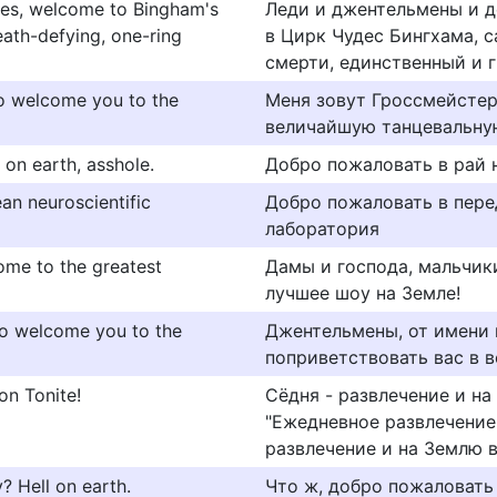
ges, welcome to Bingham's
Леди и джентельмены и д
eath-defying, one-ring
в Цирк Чудес Бингхама, 
смерти, единственный и 
to welcome you to the
Меня зовут Гроссмейстер 
величайшую танцевальную
 on earth, asshole.
Добро пожаловать в рай н
n neuroscientific
Добро пожаловать в пере
лаборатория
ome to the greatest
Дамы и господа, мальчик
лучшее шоу на Земле!
 to welcome you to the
Джентельмены, от имени 
поприветствовать вас в 
on Tonite!
Сёдня - развлечение и н
"Ежедневное развлечение
развлечение и на Землю 
y? Hell on earth.
Что ж, добро пожаловать 