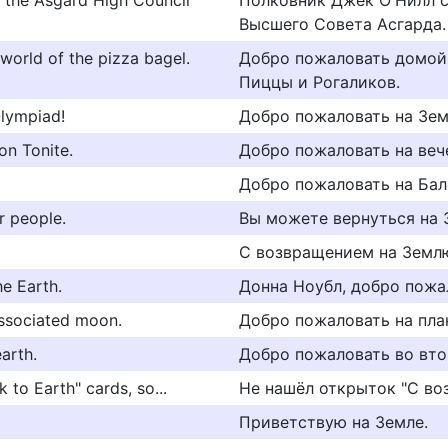
o the Asgard High Council
Полковник Джек О'Нилл с
Высшего Совета Асгарда.
orld of the pizza bagel.
Добро пожаловать домой,
Пиццы и Рогаликов.
lympiad!
Добро пожаловать на Зе
on Tonite.
Добро пожаловать на веч
Добро пожаловать на Бали
r people.
Вы можете вернуться на 
С возвращением на Земл
e Earth.
Донна Ноубл, добро пожа
associated moon.
Добро пожаловать на план
arth.
Добро пожаловать во вто
 to Earth" cards, so...
Не нашёл открыток "С во
Приветствую на Земле.