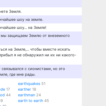
нете Земля.
ичайшее шоу на земле.
чайшее шоу... на Земле!
, мы защищаем Землю от внеземного
ся на Земле,... чтобы вместе искать
прибыл я не обнаружил ни их ни какого-
т связывался с сионистами, но это
мле, где мне рады.
earthquakes
51
ode
17
earther
18
ood
44
earthman
24
19
earth to earth
45