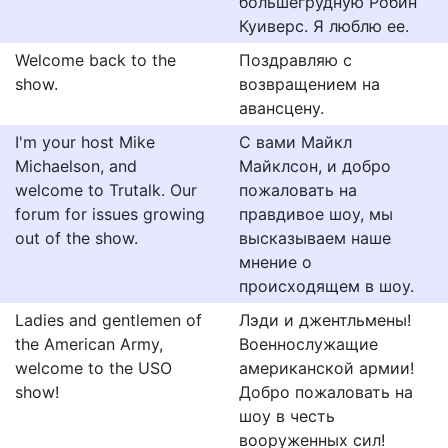
большегрудную Робин
Куиверс. Я люблю ее.
Welcome back to the
Поздравляю с
show.
возвращением на
авансцену.
I'm your host Mike
С вами Майкл
Michaelson, and
Майклсон, и добро
welcome to Trutalk. Our
пожаловать на
forum for issues growing
правдивое шоу, мы
out of the show.
высказываем наше
мнение о
происходящем в шоу.
Ladies and gentlemen of
Лэди и джентльмены!
the American Army,
Военнослужащие
welcome to the USO
американской армии!
show!
Добро пожаловать на
шоу в честь
вооруженных сил!