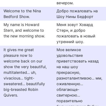
вечером.
Welcome to the Nina
Добро пожаловать на
Bedford Show.
Шоу Нины Бедфорт
My name is Howard
Меня зовут Ховард
Stern, and welcome to
Стерн, и добро
the new morning show.
пожаловать в новый
утренний шоу.
It gives me great
Мое великое
pleasure now to
удовольствие
welcome back on our
приветствовать назад
show the very beautiful,
на наш шоу
multitalented... uh,
прекрасную,
vivacious... tight-
разноталантливою... мм,
sweatered... beautifully
оживленную...
big-breasted Robin
облагающе-
Quivers.
свитерною...
поразительно