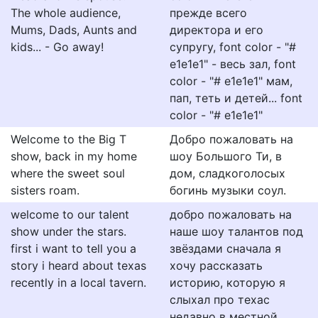
The whole audience,
прежде всего
Mums, Dads, Aunts and
директора и его
kids... - Go away!
супругу, font color - "#
e1e1e1" - весь зал, font
color - "# e1e1e1" мам,
пап, теть и детей... font
color - "# e1e1e1"
Welcome to the Big T
Добро пожаловать на
show, back in my home
шоу Большого Ти, в
where the sweet soul
дом, сладкоголосых
sisters roam.
богинь музыки соул.
welcome to our talent
добро пожаловать на
show under the stars.
наше шоу талантов под
first i want to tell you a
звёздами сначала я
story i heard about texas
хочу рассказать
recently in a local tavern.
историю, которую я
слыхал про техас
недавно в местной