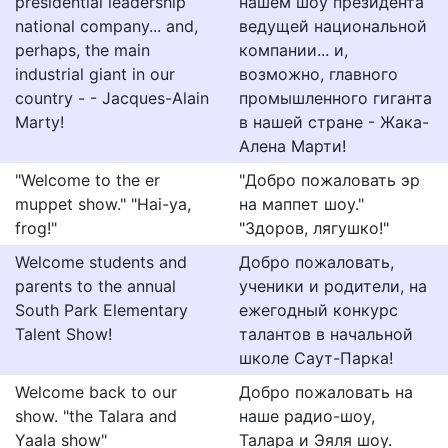
presidential leadership
нашем шоу президента
national company... and,
ведущей национальной
perhaps, the main
компании... и,
industrial giant in our
возможно, главного
country - - Jacques-Alain
промышленного гиганта
Marty!
в нашей стране - Жака-
Алена Марти!
"Welcome to the er
"Добро пожаловать эр
muppet show." "Hai-ya,
на маппет шоу."
frog!"
"Здоров, лягушко!"
Welcome students and
Добро пожаловать,
parents to the annual
ученики и родители, на
South Park Elementary
ежегодный конкурс
Talent Show!
талантов в начальной
школе Саут-Парка!
Welcome back to our
Добро пожаловать на
show. "the Talara and
наше радио-шоу,
Yaala show"
Талара и Эяля шоу.