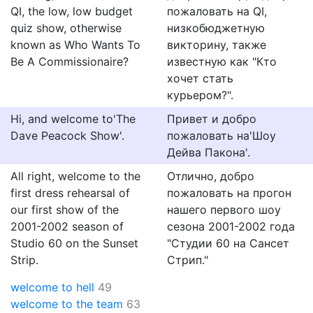
QI, the low, low budget
пожаловать на QI,
quiz show, otherwise
низкобюджетную
known as Who Wants To
викторину, также
Be A Commissionaire?
известную как "Кто
хочет стать
курьером?".
Hi, and welcome to'The
Привет и добро
Dave Peacock Show'.
пожаловать на'Шоу
Дейва Пакона'.
All right, welcome to the
Отлично, добро
first dress rehearsal of
пожаловать на прогон
our first show of the
нашего первого шоу
2001-2002 season of
сезона 2001-2002 года
Studio 60 on the Sunset
"Студии 60 на Сансет
Strip.
Стрип."
welcome to hell
49
welcome to the team
63