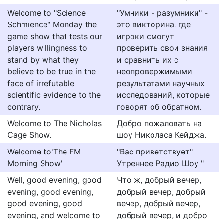
Welcome to "Science
"Умники - разумники" -
Schmience" Monday the
это викторина, где
game show that tests our
игроки смогут
players willingness to
проверить свои знания
stand by what they
и сравнить их с
believe to be true in the
неопровержимыми
face of irrefutable
результатами научных
scientific evidence to the
исследований, которые
contrary.
говорят об обратном.
Welcome to The Nicholas
Добро пожаловать на
Cage Show.
шоу Николаса Кейджа.
Welcome to'The FM
"Вас приветствует"
Morning Show'
Утреннее Радио Шоу "
Well, good evening, good
Что ж, добрый вечер,
evening, good evening,
добрый вечер, добрый
good evening, good
вечер, добрый вечер,
evening, and welcome to
добрый вечер, и добро