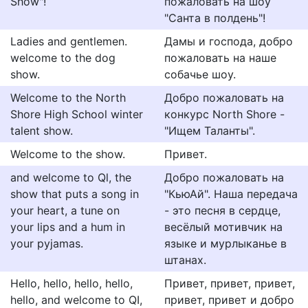
Show"!
пожаловать на шоу
"Санта в полдень"!
Ladies and gentlemen.
Дамы и господа, добро
welcome to the dog
пожаловать на наше
show.
собачье шоу.
Welcome to the North
Добро пожаловать на
Shore High School winter
конкурс North Shore -
talent show.
"Ищем Таланты".
Welcome to the show.
Привет.
and welcome to Ql, the
Добро пожаловать на
show that puts a song in
"КьюАй". Наша передача
your heart, a tune on
- это песня в сердце,
your lips and a hum in
весёлый мотивчик на
your pyjamas.
языке и мурлыканье в
штанах.
Hello, hello, hello, hello,
Привет, привет, привет,
hello, and welcome to QI,
привет, привет и добро