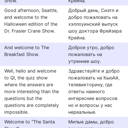
Show.
Крейна.
Good afternoon, Seattle,
Добрый день, Сиэтл и
and welcome to the
добро пожаловать на
Halloween edition of the
хэллоуинский выпуск
Dr. Frasier Crane Show.
шоу доктора Фрейзера
Крейна.
And welcome to The
Доброе утро, добро
Breakfast Show.
пожаловать на
утреннее шоу.
Well, hello and welcome
Здравствуйте и добро
to QI, the quiz show
пожаловать на КьюАй,
where the answers are
телевикторину, где
more interesting than the
ответы намного
questions but the
интереснее вопросов
questions are completely
но и вопросы у нас
impossible.
нереальные.
Welcome to "The Santa
Милые дамы, добро