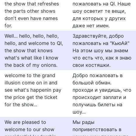
the show that refreshes
пожаловать на QI. Наше
the parts other shows
шоу осветит те вещи,
don't even have names
для которых у других
for.
даже нет имен.
Well... hello, hello, hello,
Здравствуйте, добро
hello, and welcome to QI,
пожаловать на "КьюАй"
the show that knows
На этом шоу мы знаем
what's what like I know
что есть что, как я знаю
the back of my onions.
свои костяшки.
welcome to the grand
Добро пожаловать в
illusion come on in and
большой обман.
see what's happenin pay
проходи и увидишь, что
the price get the ticket
происходит заплати и
for the show...
получишь билеты на
шоу...
We are pleased to
Мы рады
welcome to our show
поприветствовать в