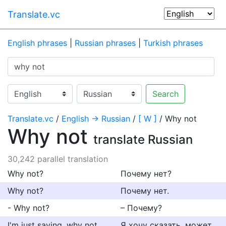
Translate.vc
English phrases
|
Russian phrases
|
Turkish phrases
Search
Translate.vc
/
English → Russian
/
[ W ]
/ Why not
Why not
translate Russian
30,242 parallel translation
Why not?
Почему нет?
Why not?
Почему нет.
- Why not?
– Почему?
I'm just saying, why not
Я хочу сказать, может