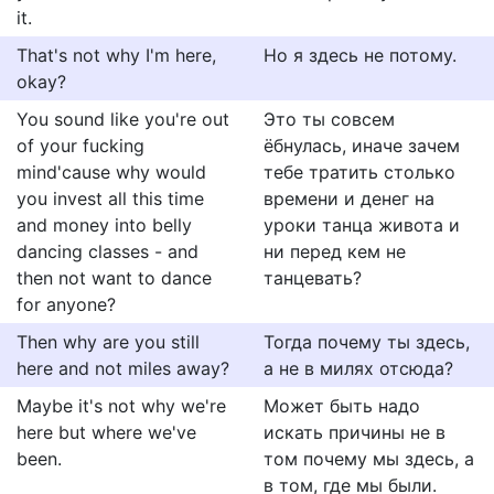
it.
That's not why I'm here,
Но я здесь не потому.
okay?
You sound like you're out
Это ты совсем
of your fucking
ёбнулась, иначе зачем
mind'cause why would
тебе тратить столько
you invest all this time
времени и денег на
and money into belly
уроки танца живота и
dancing classes - and
ни перед кем не
then not want to dance
танцевать?
for anyone?
Then why are you still
Тогда почему ты здесь,
here and not miles away?
а не в милях отсюда?
Maybe it's not why we're
Может быть надо
here but where we've
искать причины не в
been.
том почему мы здесь, а
в том, где мы были.