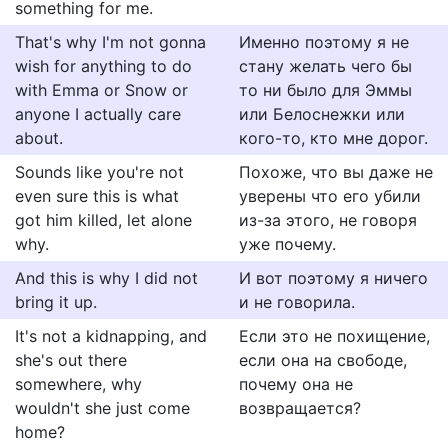
something for me.
That's why I'm not gonna
Именно поэтому я не
wish for anything to do
стану желать чего бы
with Emma or Snow or
то ни было для Эммы
anyone I actually care
или Белоснежки или
about.
кого-то, кто мне дорог.
Sounds like you're not
Похоже, что вы даже не
even sure this is what
уверены что его убили
got him killed, let alone
из-за этого, не говоря
why.
уже почему.
And this is why I did not
И вот поэтому я ничего
bring it up.
и не говорила.
It's not a kidnapping, and
Если это не похищение,
she's out there
если она на свободе,
somewhere, why
почему она не
wouldn't she just come
возвращается?
home?