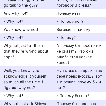
go talk to the guy?
поговорим с ним?
And why not?
Почему нет?
- Why not?
- Почему нет?
You know why not!
Вы знаете почему!
- Why not?
- Почему?
Why not just tell them
А почему бы просто им
that they're wrong about
не сказать, что они
cops?
ошибаются насчёт
копов?
Well, you know, you
Ну ты же всё время так
acknowledge it yourself
себя превозносишь, вот
so much all the time, I
я и решил, почему бы и
figured, why not?
нет?
- Why not?
- Почему бы нет?
Why not just ask Shinwell
Почему бы просто не