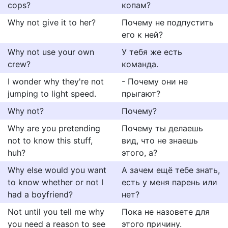
cops?
копам?
Why not give it to her?
Почему не подпустить
его к ней?
Why not use your own
У тебя же есть
crew?
команда.
I wonder why they're not
- Почему они не
jumping to light speed.
прыгают?
Why not?
Почему?
Why are you pretending
Почему ты делаешь
not to know this stuff,
вид, что не знаешь
huh?
этого, а?
Why else would you want
А зачем ещё тебе знать,
to know whether or not I
есть у меня парень или
had a boyfriend?
нет?
Not until you tell me why
Пока не назовете для
you need a reason to see
этого причину.