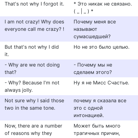
That's not why I forgot it.
* Это никак не связано.
( _ | _ ) *
I am not crazy! Why does
Почему меня все
everyone call me crazy? !
называют
сумасшедшей?
But that's not why I did
Но не это было целью.
it.
- Why are we not doing
- Почему мы не
that?
сделаем этого?
- Why? Because I'm not
Ну я не Мисс Счастье.
always jolly.
Not sure why I said those
почему я сказала все
two in the same tone.
это с одной
интонацией.
Now, there are a number
Может быть много
of reasons why they
трагичных причин,