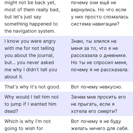
might not be back yet,
почему они ещё не
most of them really bad,
вернулись. Но что если
but let's just say
у них просто сломалась
something happened to
система навигации?
the navigation system.
I know you were angry
Знаю, ты злился на
with me for not telling
меня за то, что я не
you about the journal,
рассказала о дневнике.
but... you never asked
Но ты не спросил меня,
me why I didn't tell you
почему я не рассказала.
about it.
That's why it's not good.
Вот почему невкусно.
Why would I tell him not
Зачем мне просить его
to jump if I wanted him
не прыгать, если я
dead?
хотела его смерти?
Which is why I'm not
Вот почему я не буду
going to wish for
желать ничего для себя.