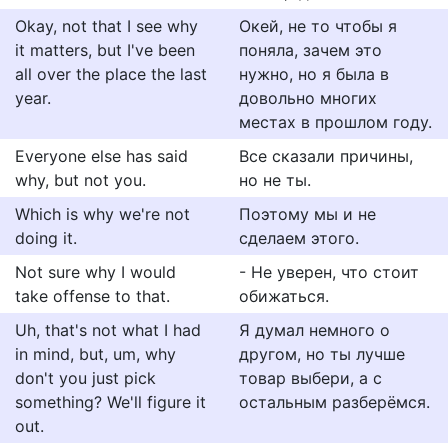
Okay, not that I see why
Окей, не то чтобы я
it matters, but I've been
поняла, зачем это
all over the place the last
нужно, но я была в
year.
довольно многих
местах в прошлом году.
Everyone else has said
Все сказали причины,
why, but not you.
но не ты.
Which is why we're not
Поэтому мы и не
doing it.
сделаем этого.
Not sure why I would
- Не уверен, что стоит
take offense to that.
обижаться.
Uh, that's not what I had
Я думал немного о
in mind, but, um, why
другом, но ты лучше
don't you just pick
товар выбери, а с
something? We'll figure it
остальным разберёмся.
out.