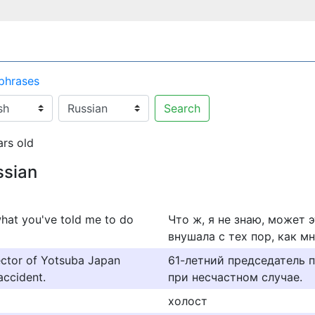
 phrases
Search
ars old
ssian
 what you've told me to do
Что ж, я не знаю, может 
внушала с тех пор, как мн
rector of Yotsuba Japan
61-летний председатель п
accident.
при несчастном случае.
холост