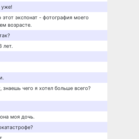
 уже!
о этот экспонат - фотография моего
ем возрасте.
так?
8 лет.
и.
, знаешь чего я хотел больше всего?
 она моя дочь.
токатастрофе?
т.