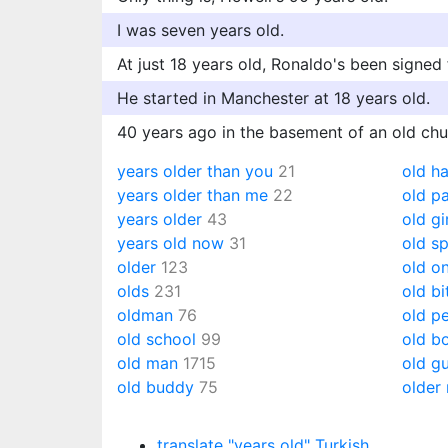
I was seven years old.
At just 18 years old, Ronaldo's been signed
He started in Manchester at 18 years old.
40 years ago in the basement of an old chu
years older than you
21
old ha
years older than me
22
old pa
years older
43
old gi
years old now
31
old s
older
123
old o
olds
231
old bi
oldman
76
old p
old school
99
old b
old man
1715
old g
old buddy
75
older
translate "years old" Turkish