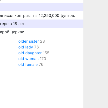
одписал контракт на 12,250,000 фунтов.
ере в 18 лет.
тарой церкви.
older sister
23
old lady
76
old daughter
155
old woman
170
old female
76