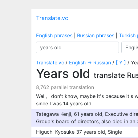
Translate.vc
English phrases
|
Russian phrases
|
Turkish
Translate.vc
/
English → Russian
/
[ Y ]
/ Ye
Years old
translate Ru
8,762 parallel translation
Well, I don't know, maybe it's because it's
since I was 14 years old.
Tategawa Kenji, 61 years old, Executive di
Group's board of directors, also died in an 
Higuchi Kyosuke 37 years old, Single