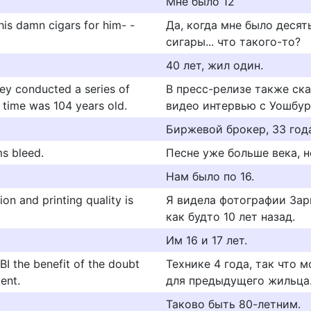
Мне было 12
his damn cigars for him- -
Да, когда мне было десят
сигары... что такого-то?
40 лет, жил один.
ley conducted a series of
В пресс-релизе также ска
 time was 104 years old.
видео интервью с Уошбур
Биржевой брокер, 33 год
ms bleed.
Песне уже больше века, 
Нам было по 16.
ion and printing quality is
Я видела фотографии Зары
как будто 10 лет назад.
Им 16 и 17 лет.
BI the benefit of the doubt
Технике 4 года, так что 
ent.
для предыдущего жильца.
Таково быть 80-летним.