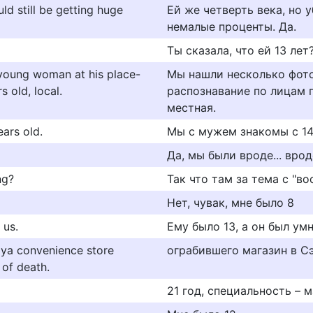
uld still be getting huge
Ей же четверть века, но 
немалые проценты. Да.
Ты сказала, что ей 13 лет
young woman at his place-
Мы нашли несколько фото
s old, local.
распознавание по лицам п
местная.
ars old.
Мы с мужем знакомы с 14
Да, мы были вроде... вро
ng?
Так что там за тема с "в
Нет, чувак, мне было 8
 us.
Ему было 13, а он был умн
aya convenience store
ограбившего магазин в Сэ
 of death.
21 год, специальность – м