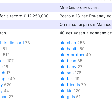
Мне было семь лет.
 for a record £ 12,250,000.
Всего в 18 лет Роналду п
Он начал играть в Манчест
rch.
40 лет назад в подвале с
bits die hard
73
old chap
253
l
51
old habits
59
rl
512
older brother
40
port
107
old bean
35
ne
16
old baby
27
tch
17
old son
178
eople
49
old fart
19
oy
620
old friends
70
uy
44
old kid
120
 man
27
old girls
51