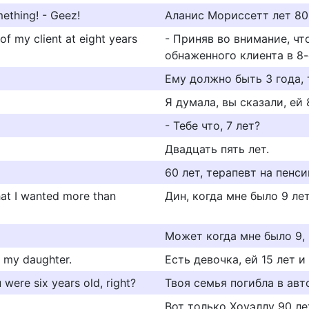
mething! - Geez!
Аланис Мориссетт лет 80
of my client at eight years
- Приняв во внимание, чт
обнаженного клиента в 8-
Ему должно быть 3 года, 
Я думала, вы сказали, ей 
- Тебе что, 7 лет?
Двадцать пять лет.
60 лет, терапевт на пенси
at I wanted more than
Дин, когда мне было 9 лет
Может когда мне было 9,
s my daughter.
Есть девочка, ей 15 лет и
 were six years old, right?
Твоя семья погибла в ав
Вот только Хоуэллу 90 ле