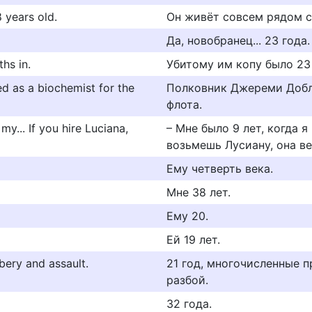
8 years old.
Он живёт совсем рядом с 
Да, новобранец... 23 года.
hs in.
Убитому им копу было 23 
d as a biochemist for the
Полковник Джереми Добли
флота.
my... If you hire Luciana,
– Мне было 9 лет, когда я
возьмешь Лусиану, она ве
Ему четверть века.
Мне 38 лет.
Ему 20.
Ей 19 лет.
bery and assault.
21 год, многочисленные 
разбой.
32 года.