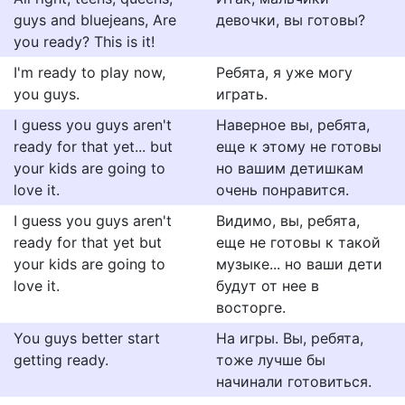
guys and bluejeans, Are
девочки, вы готовы?
you ready? This is it!
I'm ready to play now,
Ребята, я уже могу
you guys.
играть.
I guess you guys aren't
Наверное вы, ребята,
ready for that yet... but
еще к этому не готовы
your kids are going to
но вашим детишкам
love it.
очень понравится.
I guess you guys aren't
Видимо, вы, ребята,
ready for that yet but
еще не готовы к такой
your kids are going to
музыке... но ваши дети
love it.
будут от нее в
восторге.
You guys better start
На игры. Вы, ребята,
getting ready.
тоже лучше бы
начинали готовиться.