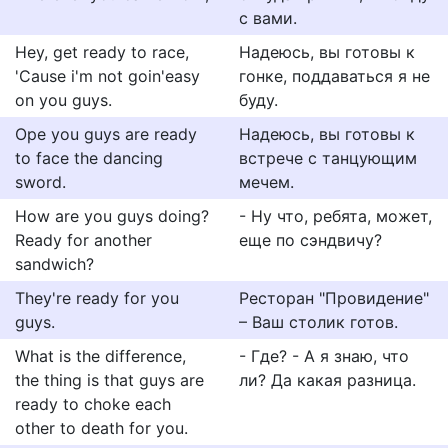
с вами.
Hey, get ready to race,
Надеюсь, вы готовы к
'Cause i'm not goin'easy
гонке, поддаваться я не
on you guys.
буду.
Ope you guys are ready
Надеюсь, вы готовы к
to face the dancing
встрече с танцующим
sword.
мечем.
How are you guys doing?
- Ну что, ребята, может,
Ready for another
еще по сэндвичу?
sandwich?
They're ready for you
Ресторан "Провидение"
guys.
– Ваш столик готов.
What is the difference,
- Где? - А я знаю, что
the thing is that guys are
ли? Да какая разница.
ready to choke each
other to death for you.