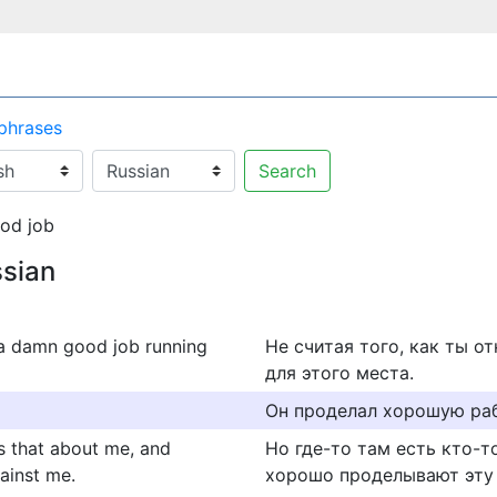
 phrases
Search
od job
ssian
 a damn good job running
Не считая того, как ты о
для этого места.
Он проделал хорошую раб
 that about me, and
Но где-то там есть кто-то
gainst me.
хорошо проделывают эту 