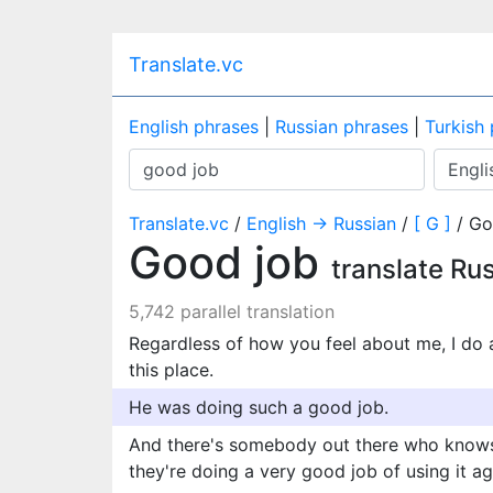
Translate.vc
English phrases
|
Russian phrases
|
Turkish
Translate.vc
/
English → Russian
/
[ G ]
/ Go
Good job
translate Ru
5,742 parallel translation
Regardless of how you feel about me, I do
this place.
He was doing such a good job.
And there's somebody out there who knows
they're doing a very good job of using it a