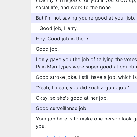
( Danny ) This job's for you if you show up
social life, and work to the bone.
But I'm not saying you're good at your job.
- Good job, Harry.
Hey. Good job in there.
Good job.
I only gave you the job of tallying the vot
Rain Man types were super good at countin
Good stroke joke. I still have a job, which i
"Yeah, I mean, you did such a good job."
Okay, so she's good at her job.
Good surveillance job.
Your job here is to make one person look g
you.