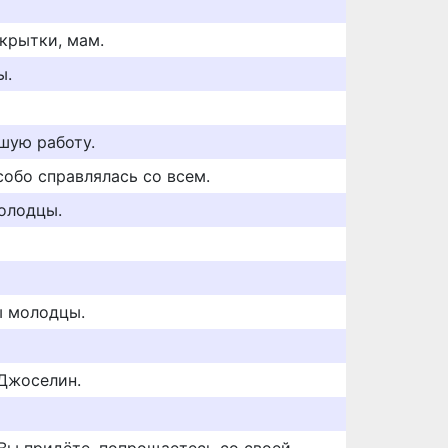
крытки, мам.
ы.
шую работу.
собо справлялась со всем.
молодцы.
ы молодцы.
 Джоселин.