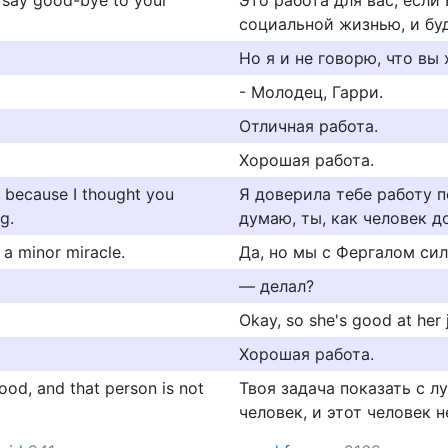
, say good-bye to your
Это работа для вас, если
социальной жизнью, и буд
Но я и не говорю, что вы
- Молодец, Гарри.
Отличная работа.
Хорошая работа.
es because I thought you
Я доверила тебе работу п
g.
думаю, ты, как человек д
s a minor miracle.
Да, но мы с Фергалом сил
— делал?
Okay, so she's good at her 
Хорошая работа.
ood, and that person is not
Твоя задача показать с 
человек, и этот человек н