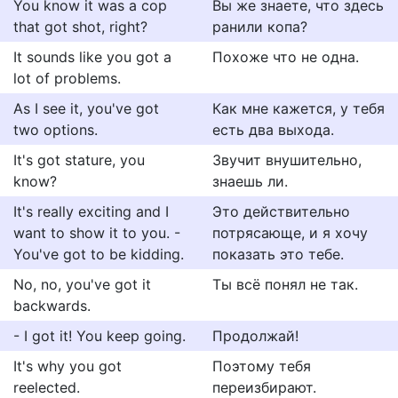
You know it was a cop
Вы же знаете, что здесь
that got shot, right?
ранили копа?
It sounds like you got a
Похоже что не одна.
lot of problems.
As I see it, you've got
Как мне кажется, у тебя
two options.
есть два выхода.
It's got stature, you
Звучит внушительно,
know?
знаешь ли.
It's really exciting and I
Это действительно
want to show it to you. -
потрясающе, и я хочу
You've got to be kidding.
показать это тебе.
No, no, you've got it
Ты всё понял не так.
backwards.
- I got it! You keep going.
Продолжай!
It's why you got
Поэтому тебя
reelected.
переизбирают.