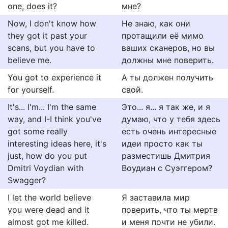
one, does it?
мне?
Now, I don't know how
Не знаю, как они
they got it past your
протащили её мимо
scans, but you have to
ваших сканеров, но вы
believe me.
должны мне поверить.
You got to experience it
А ты должен получить
for yourself.
свой.
It's... I'm... I'm the same
Это... я... я так же, и я
way, and I-I think you've
думаю, что у тебя здесь
got some really
есть очень интересные
interesting ideas here, it's
идеи просто как ты
just, how do you put
разместишь Дмитрия
Dmitri Voydian with
Воудиан с Суэггером?
Swagger?
I let the world believe
Я заставила мир
you were dead and it
поверить, что ты мертв
almost got me killed.
и меня почти не убили.