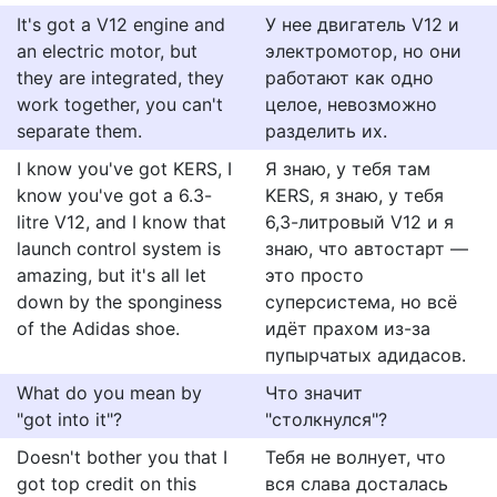
It's got a V12 engine and
У нее двигатель V12 и
an electric motor, but
электромотор, но они
they are integrated, they
работают как одно
work together, you can't
целое, невозможно
separate them.
разделить их.
I know you've got KERS, I
Я знаю, у тебя там
know you've got a 6.3-
KERS, я знаю, у тебя
litre V12, and I know that
6,3-литровый V12 и я
launch control system is
знаю, что автостарт —
amazing, but it's all let
это просто
down by the sponginess
суперсистема, но всё
of the Adidas shoe.
идёт прахом из-за
пупырчатых адидасов.
What do you mean by
Что значит
"got into it"?
"столкнулся"?
Doesn't bother you that I
Тебя не волнует, что
got top credit on this
вся слава досталась