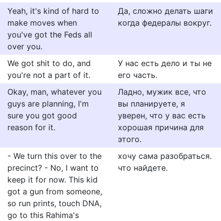
Yeah, it's kind of hard to
Да, сложно делать шаги
make moves when
когда федералы вокруг.
you've got the Feds all
over you.
We got shit to do, and
У нас есть дело и ты не
you're not a part of it.
его часть.
Okay, man, whatever you
Ладно, мужик все, что
guys are planning, I'm
вы планируете, я
sure you got good
уверен, что у вас есть
reason for it.
хорошая причина для
этого.
- We turn this over to the
хочу сама разобраться.
precinct? - No, I want to
что найдете.
keep it for now. This kid
got a gun from someone,
so run prints, touch DNA,
go to this Rahima's