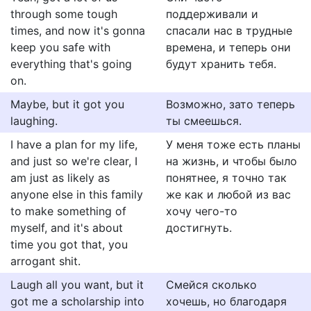
through some tough
поддерживали и
times, and now it's gonna
спасали нас в трудные
keep you safe with
времена, и теперь они
everything that's going
будут хранить тебя.
on.
Maybe, but it got you
Возможно, зато теперь
laughing.
ты смеешься.
I have a plan for my life,
У меня тоже есть планы
and just so we're clear, I
на жизнь, и чтобы было
am just as likely as
понятнее, я точно так
anyone else in this family
же как и любой из вас
to make something of
хочу чего-то
myself, and it's about
достигнуть.
time you got that, you
arrogant shit.
Laugh all you want, but it
Смейся сколько
got me a scholarship into
хочешь, но благодаря