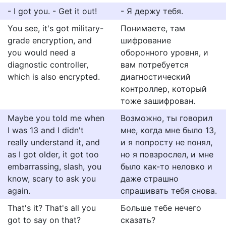
- I got you. - Get it out!
- Я держу тебя.
You see, it's got military-
Понимаете, там
grade encryption, and
шифрование
you would need a
оборонного уровня, и
diagnostic controller,
вам потребуется
which is also encrypted.
диагностический
контроллер, который
тоже зашифрован.
Maybe you told me when
Возможно, ты говорил
I was 13 and I didn't
мне, когда мне было 13,
really understand it, and
и я попросту не понял,
as I got older, it got too
но я повзрослел, и мне
embarrassing, slash, you
было как-то неловко и
know, scary to ask you
даже страшно
again.
спрашивать тебя снова.
That's it? That's all you
Больше тебе нечего
got to say on that?
сказать?