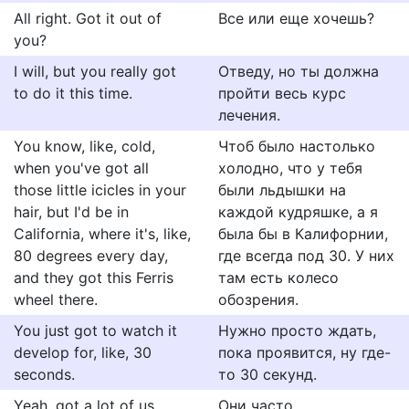
All right. Got it out of
Все или еще хочешь?
you?
I will, but you really got
Отведу, но ты должна
to do it this time.
пройти весь курс
лечения.
You know, like, cold,
Чтоб было настолько
when you've got all
холодно, что у тебя
those little icicles in your
были льдышки на
hair, but I'd be in
каждой кудряшке, а я
California, where it's, like,
была бы в Калифорнии,
80 degrees every day,
где всегда под 30. У них
and they got this Ferris
там есть колесо
wheel there.
обозрения.
You just got to watch it
Нужно просто ждать,
develop for, like, 30
пока проявится, ну где-
seconds.
то 30 секунд.
Yeah, got a lot of us
Они часто