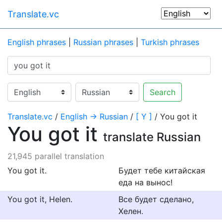
Translate.vc
English phrases
|
Russian phrases
|
Turkish phrases
Search
Translate.vc
/
English → Russian
/
[ Y ]
/ You got it
You got it
translate Russian
21,945 parallel translation
You got it.
Будет тебе китайская
еда на вынос!
You got it, Helen.
Все будет сделано,
Хелен.