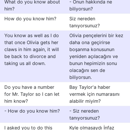
What do you know about
- Onun hakkında ne
him?
biliyorsun?
How do you know him?
Siz nereden
tanıyorsunuz?
You know as well as I do
Olivia pençelerini bir kez
that once Olivia gets her
daha ona geçirirse
claws in him again, it will
boşanma konusunun
be back to divorce and
yeniden açılacağını ve
taking us all down.
bunun hepimizin sonu
olacağını sen de
biliyorsun.
Do you have a number
Bay Taylor'a haber
for Mr. Taylor so I can let
vermek için numarasını
him know?
alabilir miyim?
- How do you know him?
- Siz nereden
tanıyorsunuz?
I asked you to do this
Kyle olmasaydı İnfaz