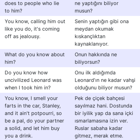
does to people who lie
ne yaptığını biliyor
to him?
musun?
You know, calling him out
Senin yaptığın gibi ona
like you do, it's coming
meydan okumak
off as jealousy.
kıskançlıktan
kaynaklanıyor.
What do you know about
Onun hakkında ne
him?
biliyorsun?
Do you know how
Onu ilk aldığımda
uncivilized Leonard was
Leonard'ın ne kadar vahşi
when I took him in?
olduğunu biliyor musun?
You know, I smell your
Pek de çiçek bahçesi
farts in the car, Stanley,
sayılmaz hani. Dostunda
and it ain't potpourri, so
bir iyilik yap da sana içki
be a pal, do your partner
ısmarlamasına izin ver.
a solid, and let him buy
Ruslar sabaha kadar
you a drink.
gitmez, merak etme.