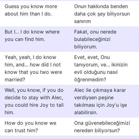
Guess you know more
Onun hakkında benden
about him than I do.
daha çok şey biliyorsun
sanırım
But I... I do know where
Fakat, onu nerede
you can find him.
bulabileceğinizi
biliyorum.
Yeah, yeah, I do know
Evet, evet, Onu
him, and... how did I not
tanıyorum, ve... ikinizin
know that you two were
evli olduğunu nasıl
married?
öğrenmedim?
Well, you know, if you do
Alec ile çıkmaya karar
decide to stay with Alec,
verdiysen peşine
you could hire Joy to tail
takılması için Joy'u işe
him.
alabilirsin.
How do you know we
Ona güvenebileceğimizi
can trust him?
nereden biliyorsun?