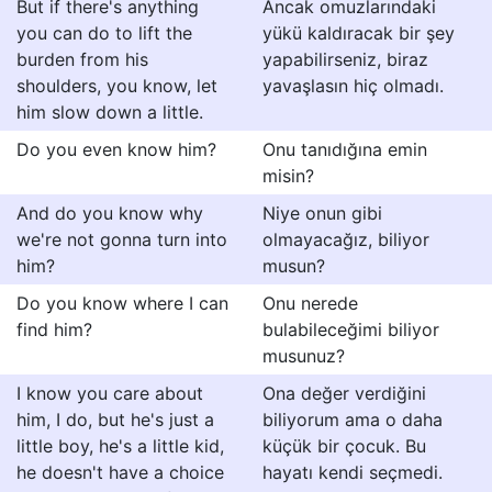
But if there's anything
Ancak omuzlarındaki
you can do to lift the
yükü kaldıracak bir şey
burden from his
yapabilirseniz, biraz
shoulders, you know, let
yavaşlasın hiç olmadı.
him slow down a little.
Do you even know him?
Onu tanıdığına emin
misin?
And do you know why
Niye onun gibi
we're not gonna turn into
olmayacağız, biliyor
him?
musun?
Do you know where I can
Onu nerede
find him?
bulabileceğimi biliyor
musunuz?
I know you care about
Ona değer verdiğini
him, I do, but he's just a
biliyorum ama o daha
little boy, he's a little kid,
küçük bir çocuk. Bu
he doesn't have a choice
hayatı kendi seçmedi.