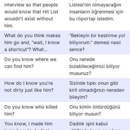
interview so that people
Listesi'nin olmayacağını
would know that Hit List
insanların öğrenmesi için
wouldn't exist without
bu röportajı istedim.
him.
What do you think makes
"Bekleyin bir kestirme yol
him go and, "wait, I know
biliyorum." demesi nasıl
a shortcut"? What...
sence?
Do you know where we
Onu nerede
can find him?
bulabileceğimizi biliyor
musunuz?
How do I know you're
Sizinde tıpkı onun gibi
not dirty just like him?
kirli olmadığınızı nereden
bileyim?
Do you know who killed
Onu kimin öldürdüğünü
him?
biliyor musun?
You know, I made him
Dadılık işini kabul