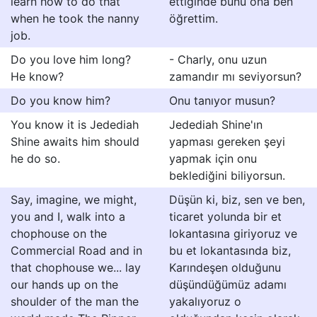
learn how to do that
ettiğinde bunu ona ben
when he took the nanny
öğrettim.
job.
Do you love him long?
- Charly, onu uzun
He know?
zamandır mı seviyorsun?
Do you know him?
Onu tanıyor musun?
You know it is Jedediah
Jedediah Shine'ın
Shine awaits him should
yapması gereken şeyi
he do so.
yapmak için onu
beklediğini biliyorsun.
Say, imagine, we might,
Düşün ki, biz, sen ve ben,
you and I, walk into a
ticaret yolunda bir et
chophouse on the
lokantasına giriyoruz ve
Commercial Road and in
bu et lokantasında biz,
that chophouse we... lay
Karındeşen olduğunu
our hands up on the
düşündüğümüz adamı
shoulder of the man the
yakalıyoruz o