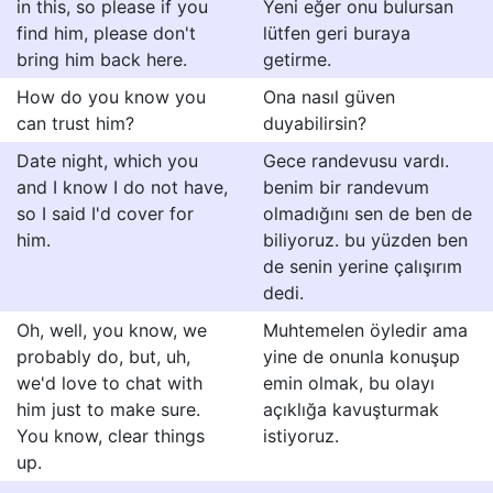
in this, so please if you
Yeni eğer onu bulursan
find him, please don't
lütfen geri buraya
bring him back here.
getirme.
How do you know you
Ona nasıl güven
can trust him?
duyabilirsin?
Date night, which you
Gece randevusu vardı.
and I know I do not have,
benim bir randevum
so I said I'd cover for
olmadığını sen de ben de
him.
biliyoruz. bu yüzden ben
de senin yerine çalışırım
dedi.
Oh, well, you know, we
Muhtemelen öyledir ama
probably do, but, uh,
yine de onunla konuşup
we'd love to chat with
emin olmak, bu olayı
him just to make sure.
açıklığa kavuşturmak
You know, clear things
istiyoruz.
up.