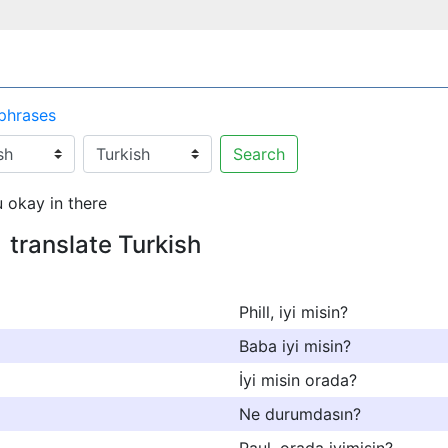
 phrases
Search
 okay in there
e
translate Turkish
Phill, iyi misin?
Baba iyi misin?
İyi misin orada?
Ne durumdasın?