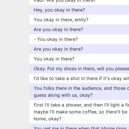
Paul? Are you okay in there?
Hey, you okay in there?
You okay in there, emily?
Are you okay in there?
- You okay in there?
Are you okay in there?
You okay in there?
Okay. Put my shoes in there, will you pleas
I'd like to take a shot in there if it's okay 
You folks there in the audience, and those 
guess along with us, okay?
First I'll take a shower, and then I'll light a 
maybe I'll make some coffee, so there'll b
home, okay?
You get me in there when that phone rings,