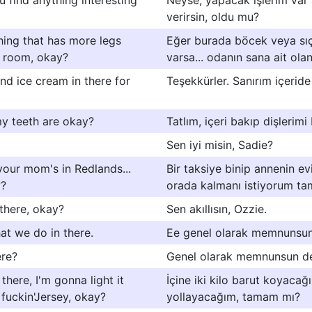
ou find anything interesting
Neyse, yapacak işlerim var 
verirsin, oldu mu?
thing that has more legs
Eğer burada böcek veya sıç
he room, okay?
varsa... odanın sana ait ol
nd ice cream in there for
Teşekkürler. Sanırım içerid
my teeth are okay?
Tatlım, içeri bakıp dişlerimi
Sen iyi misin, Sadie?
your mom's in Redlands...
Bir taksiye binip annenin ev
y?
orada kalmanı istiyorum t
 there, okay?
Sen akıllısın, Ozzie.
at we do in there.
Ee genel olarak memnunsun 
ere?
Genel olarak memnunsun de
here, I'm gonna light it
İçine iki kilo barut koyacağ
 fuckin'Jersey, okay?
yollayacağım, tamam mı?