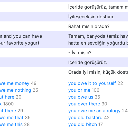
İçeride görüşürüz, tamam m
İyileşeceksin dostum.
Rahat mısın orada?
om and you can have
Tamam, banyoda temiz havlu 
ur favorite yogurt.
hatta en sevdiğin yoğurdu b
- İyi misin?
İçeride görüşürüz.
Orada iyi misin, küçük dos
owe me money
49
you owe it to yourself
22
we me nothing
25
you or me
106
ut here
20
you owe us
35
k
1800
you over there
30
ut there
29
you owe me an apology
24
we me that
36
you old bastard
42
we me this
28
you old bitch
17