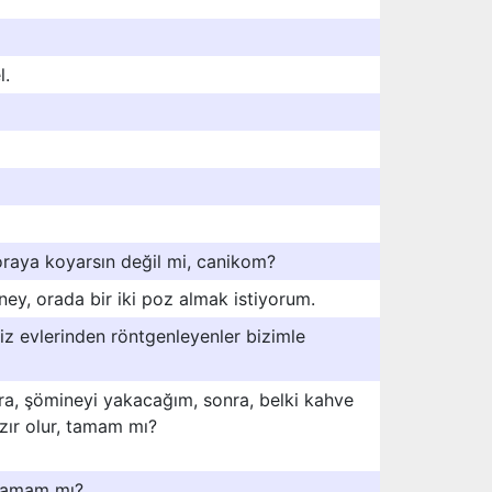
l.
raya koyarsın değil mi, canikom?
ey, orada bir iki poz almak istiyorum.
siz evlerinden röntgenleyenler bizimle
ra, şömineyi yakacağım, sonra, belki kahve
ır olur, tamam mı?
 tamam mı?