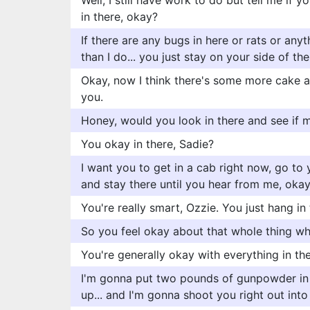
Well, I still have work to do but tell me if y
in there, okay?
If there are any bugs in here or rats or any
than I do... you just stay on your side of t
Okay, now I think there's some more cake a
you.
Honey, would you look in there and see if 
You okay in there, Sadie?
I want you to get in a cab right now, go to 
and stay there until you hear from me, oka
You're really smart, Ozzie. You just hang in
So you feel okay about that whole thing wh
You're generally okay with everything in th
I'm gonna put two pounds of gunpowder in t
up... and I'm gonna shoot you right out into