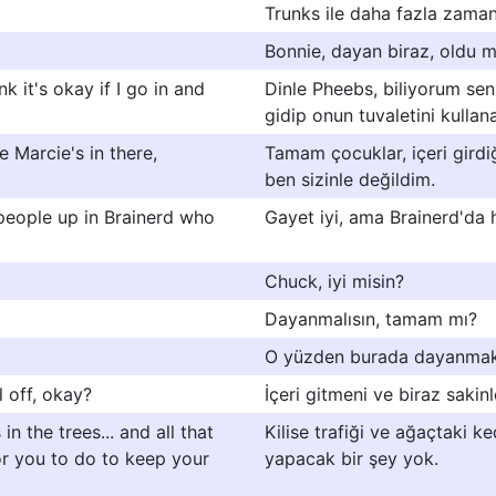
Trunks ile daha fazla zaman 
Bonnie, dayan biraz, oldu 
k it's okay if I go in and
Dinle Pheebs, biliyorum se
gidip onun tuvaletini kullan
 Marcie's in there,
Tamam çocuklar, içeri girdi
ben sizinle değildim.
e people up in Brainerd who
Gayet iyi, ama Brainerd'da h
Chuck, iyi misin?
Dayanmalısın, tamam mı?
O yüzden burada dayanmak
l off, okay?
İçeri gitmeni ve biraz sakin
n the trees... and all that
Kilise trafiği ve ağaçtaki 
for you to do to keep your
yapacak bir şey yok.