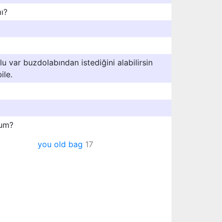
ı?
var buzdolabından istediğini alabilirsin
ile.
tum?
you old bag
17