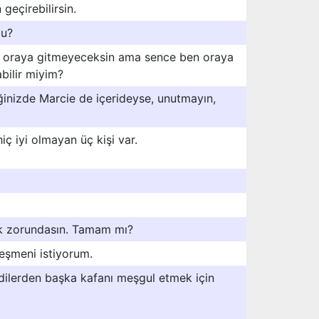
geçirebilirsin.
mu?
n oraya gitmeyeceksin ama sence ben oraya
abilir miyim?
ğinizde Marcie de içerideyse, unutmayın,
iç iyi olmayan üç kişi var.
 zorundasın. Tamam mı?
leşmeni istiyorum.
kedilerden başka kafanı meşgul etmek için