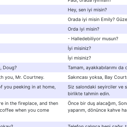
Paul, orada iyimisin?
Hey, sen iyi misin?
Orada iyi misin Emily? Güze
Orda iyi misin?
- Halledebiliyor musun?
İyi misiniz?
İyi misiniz?
e, Doug?
Tamam, ayakkabılarımı da o
with you, Mr. Courtney.
Sakıncası yoksa, Bay Courtn
of you peeking in at home,
Siz salondaki seyirciler ve 
birlikte tahmin edin.
fire in the fireplace, and then
Önce bir duş alacağım, Son
e coffee when you come
yaparım, dönünce kahve haz
 okay?
Telefon çalınca beni çağır,