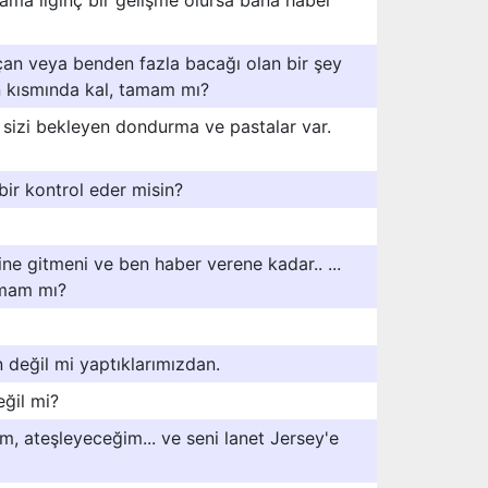
ama ilginç bir gelişme olursa bana haber
an veya benden fazla bacağı olan bir şey
an kısmında kal, tamam mı?
e sizi bekleyen dondurma ve pastalar var.
 bir kontrol eder misin?
ine gitmeni ve ben haber verene kadar.. ...
amam mı?
değil mi yaptıklarımızdan.
ğil mi?
ım, ateşleyeceğim... ve seni lanet Jersey'e